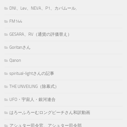
DNI、Lev、NEVA、P1、カバムール,
FM144
GESARA、RV（通貨の評価替え）
Goritanさん
Qanon
spiritual-lightさんの記事
THE UNVEILING（除幕式）
UFO・宇宙人・銀河連合
はろーふろーむロングビーチさん和訳動画
アシュター司令官、アシュター司令部