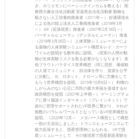
き、ホリエモンにベーシックインカムを教える） 医
療用大麻合法化活動家 安楽死合法化活動家 動物を
殺さない人工培養肉推進者（2011年～） 好適環境水
による魚の陸上淡水人工養殖推進者（2018年3月
～） AR（拡張現実）推進者（2007年2月18日～）
バーチャルヒューマン（デジタルヒューマン）推進
（2018年3月26日～） 人体実験シミュレーターによ
る薬物の人体実験シミュレート構想をレイ・カーツ
ワイルが提唱する数年前に提唱。（現実の人間や動
物が生体実験リスクを取る必要がなくなります） 多
色プラウトパラダイス世界構想 （同じ思想、価値観
の人達でコミュニティ、自治体を作り、資源を公平
に分配し、AI、ロボット、ドローン等に労働をして
もらう世界構想を提唱。 2015年10月6日～） 利権の
しがらみのない公正に市民の最大幸福を達成するAI
政府構想を提唱（2007年上半期～） ゲーミングチェ
アに座り脳波インターネット（ブレインネット）で
超AIに管理サポートされたVR世界に繋がり、それが
無数のパラレルワールドとなっているVR世界構想を
提唱。（2020年12月～ メタバース構想として構想
一部が主流化しました） トランスヒューマニズムで
能力拡張すると、惑星管理神にもなれる。 VRで惑
星シミュレートして、その後現実で惑星創造実験を