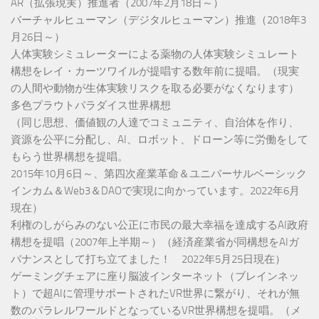
AR（拡張現実）推進者（2007年2月18日～）
バーチャルヒューマン（デジタルヒューマン）推進（2018年3
月26日～）
人体実験シミュレーターによる薬物の人体実験シミュレート
構想をレイ・カーツワイルが提唱する数年前に提唱。（現実
の人間や動物が生体実験リスクを取る必要がなくなります）
多色プラウトパラダイス世界構想
（同じ思想、価値観の人達でコミュニティ、自治体を作り、
資源を公平に分配し、AI、ロボット、ドローン等に労働をして
もらう世界構想を提唱。
2015年10月6日～、第四次産業革命＆ユニバーサルベーシック
インカム＆Web3＆DAOで実現に向かっています。2022年6月
現在）
利権のしがらみのない公正に市民の最大幸福を達成するAI政府
構想を提唱（2007年上半期～）（経済産業省が同構想をAIガ
バナンスとして打ち立てました！ 2022年5月25日現在）
ゲーミングチェアに座り脳波インターネット（ブレインネッ
ト）で超AIに管理サポートされたVR世界に繋がり、それが無
数のパラレルワールドとなっているVR世界構想を提唱。（メ