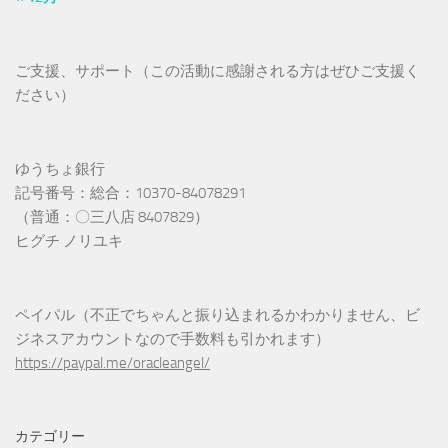
ご支援、サポート（この活動に感謝される方はぜひご支援く
ださい）
ゆうちょ銀行
記号番号：総合：10370-84078291
（普通：〇三八店 8407829）
ヒグチ ノリユキ
ペイパル（不正でちゃんと振り込まれるかわかりません、ビ
ジネスアカウントなので手数料も引かれます）
https://paypal.me/oracleangel/
カテゴリー