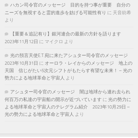
ハカン司令官のメッセージ 目的を持つ事が重要 自分の
ニーズを無視すると霊的進歩を妨げる可能性有り
に
天音紡希
より
【重要＆追記有り】銀河連合の最新の方針を語ります
2023年11月12日
に
マイクロ
より
光の預言天使E.T.宛に来たアシュター司令官のメッセージ
2023年10月31日
に
オーロラ・レイからのメッセージ 地上の
天国 信じがたい5次元シフトがもたらす有望な未来！ – 光の
勢力による地球革命と宇宙人
より
アシュター司令官のメッセージ 闇は地球から連れ去られ
何百万の私達の宇宙船の開示が近づいています
に
光の勢力に
よる地球革命と宇宙人のテレグラム紹介 2023年10月29日 –
光の勢力による地球革命と宇宙人
より