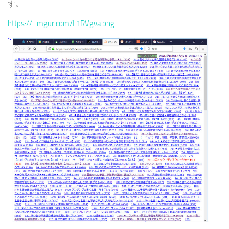
す。
https://i.imgur.com/L1RVgva.png