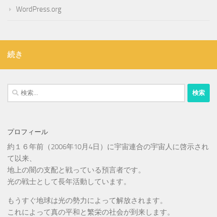
WordPress.org
続き
検
索:
プロフィール
約１６年前（2006年10月4日）に宇宙連合の宇宙人に啓示され
て以来、
地上の闇の支配と戦っている預言者です。
光の戦士として長年活動しています。
もうすぐ地球は光の勢力によって解放されます。
これによって真の平和と繁栄の社会が到来します。