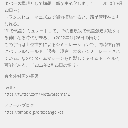
タバース構想として構想一部が主流化しました 2020年9月
20日～）
トランスヒューマニズムで能力拡張すると、惑星管理神にも
なれる。
VRで惑星シミュレートして、その後現実で惑星創造実験をす
る神になる時代が来る。（2022年1月26日の悟り）
この宇宙は上位世界によるシミュレーションで、同時並行的
にパラレルワールド、過去、現在、未来がシミュレートされ
ている。なのでタイムマシーンを作製してタイムトラベルも
可能である。（2022年2月25日の悟り）
有名外科医の長男
twitter
https://twitter.com/MetaversemanZ
アメーバブログ
https://ameblo.jp/oracleangel-et