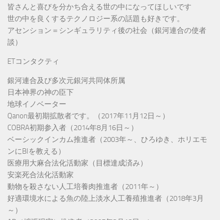
皆さんと喜びを分かち合える世の中になってほしいです
世の中を良くするテクノロジー系の話題も好きです。
アセンション＝シンギュラリティ後の社会（銀河連合の使者
談）
ETコンタクティ
銀河連合及び多次元銀河共同体所属
日本神界の神の臣下
地球イノベーター
Qanon最初期拡散者です。（2017年11月12日～）
COBRA初期参入者（2014年8月16日～）
ベーシックインカム推進者（2003年～、ひろゆき、ホリエモ
ンにBIを教える）
医療用大麻合法化活動家（目標達成済み）
安楽死合法化活動家
動物を殺さない人工培養肉推進者（2011年～）
好適環境水による魚の陸上淡水人工養殖推進者（2018年3月
～）