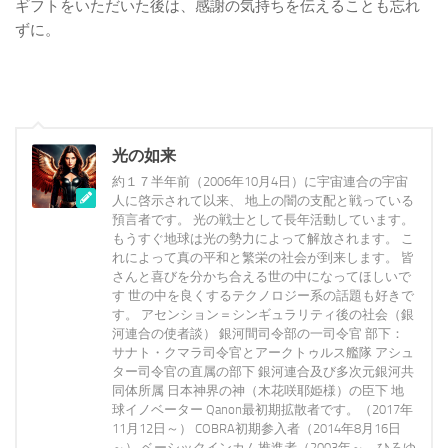
ギフトをいただいた後は、感謝の気持ちを伝えることも忘れ
ずに。
光の如来
約１７半年前（2006年10月4日）に宇宙連合の宇宙
人に啓示されて以来、 地上の闇の支配と戦っている
預言者です。 光の戦士として長年活動しています。
もうすぐ地球は光の勢力によって解放されます。 こ
れによって真の平和と繁栄の社会が到来します。 皆
さんと喜びを分かち合える世の中になってほしいで
す 世の中を良くするテクノロジー系の話題も好きで
す。 アセンション＝シンギュラリティ後の社会（銀
河連合の使者談） 銀河間司令部の一司令官 部下：
サナト・クマラ司令官とアークトゥルス艦隊 アシュ
ター司令官の直属の部下 銀河連合及び多次元銀河共
同体所属 日本神界の神（木花咲耶姫様）の臣下 地
球イノベーター Qanon最初期拡散者です。（2017年
11月12日～） COBRA初期参入者（2014年8月16日
～） ベーシックインカム推進者（2003年～、ひろゆ