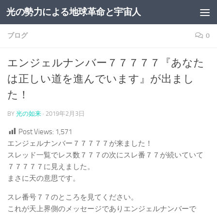
光の勢力による地球革命と宇宙人
コンテンツへスキップ
ブログ
0
エンジェルナンバー７７７７７『あなた
は正しい道を進んでいます』が出まし
た！
BY
光の如来
·
2019年2月3日
Post Views:
1,571
エンジェルナンバー７７７７７が来ました！
スレッド一覧でレス数７７７の次にスレ番７７が続いていて
７７７７７に見えました。
まさに天の意思です。
スレ番号７７のところを見てください。
これが天上界側のメッセージでありエンジェルナンバーで