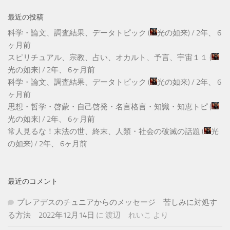
最近の投稿
科学・論文、調査結果、データトピック
(
光の如来
) /
2年、 6
ヶ月前
スピリチュアル、宗教、占い、オカルト、予言、宇宙１１
(
光の如来
) /
2年、 6ヶ月前
科学・論文、調査結果、データトピック
(
光の如来
) /
2年、 6
ヶ月前
思想・哲学・啓蒙・自己啓発・名言格言・知識・知恵トピ
(
光の如来
) /
2年、 6ヶ月前
常人見るな！末法の世、終末、人類・社会の破滅の話題
(
光
の如来
) /
2年、 6ヶ月前
最近のコメント
プレアデスのチュニアからのメッセージ 苦しみに対処す
る方法 2022年12月14日
に
渡辺 れいこ
より