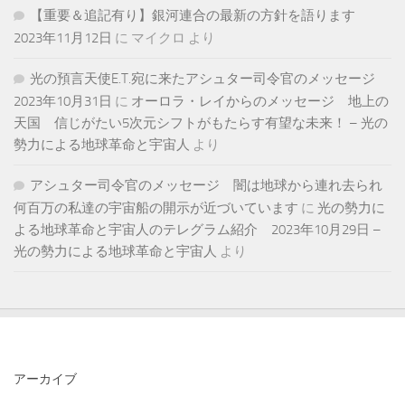
【重要＆追記有り】銀河連合の最新の方針を語ります
2023年11月12日
に
マイクロ
より
光の預言天使E.T.宛に来たアシュター司令官のメッセージ
2023年10月31日
に
オーロラ・レイからのメッセージ 地上の
天国 信じがたい5次元シフトがもたらす有望な未来！ – 光の
勢力による地球革命と宇宙人
より
アシュター司令官のメッセージ 闇は地球から連れ去られ
何百万の私達の宇宙船の開示が近づいています
に
光の勢力に
よる地球革命と宇宙人のテレグラム紹介 2023年10月29日 –
光の勢力による地球革命と宇宙人
より
アーカイブ