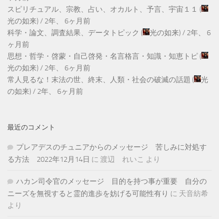
スピリチュアル、宗教、占い、オカルト、予言、宇宙１１
(
光の如来
) /
2年、 6ヶ月前
科学・論文、調査結果、データトピック
(
光の如来
) /
2年、 6
ヶ月前
思想・哲学・啓蒙・自己啓発・名言格言・知識・知恵トピ
(
光の如来
) /
2年、 6ヶ月前
常人見るな！末法の世、終末、人類・社会の破滅の話題
(
光
の如来
) /
2年、 6ヶ月前
最近のコメント
プレアデスのチュニアからのメッセージ 苦しみに対処す
る方法 2022年12月14日
に
渡辺 れいこ
より
ハカン司令官のメッセージ 目的を持つ事が重要 自分の
ニーズを無視すると霊的進歩を妨げる可能性有り
に
天音紡希
より