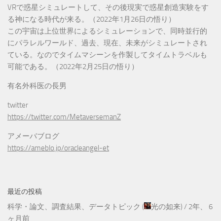
VRで惑星シミュレートして、その後現実で惑星創造実験をす
る神になる時代が来る。（2022年1月26日の悟り）
この宇宙は上位世界によるシミュレーションで、同時並行的
にパラレルワールド、過去、現在、未来がシミュレートされ
ている。なのでタイムマシーンを作製してタイムトラベルも
可能である。（2022年2月25日の悟り）
有名外科医の長男
twitter
https://twitter.com/MetaversemanZ
アメーバブログ
https://ameblo.jp/oracleangel-et
最近の投稿
科学・論文、調査結果、データトピック
(
光の如来
) /
2年、 6
ヶ月前