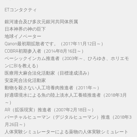
ETコンタクティ
銀河連合及び多次元銀河共同体所属
日本神界の神の臣下
地球イノベーター
Qanon最初期拡散者です。（2017年11月12日～）
COBRA初期参入者（2014年8月16日～）
ベーシックインカム推進者（2003年～、ひろゆき、ホリエモ
ンにBIを教える）
医療用大麻合法化活動家（目標達成済み）
安楽死合法化活動家
動物を殺さない人工培養肉推進者（2011年～）
好適環境水による魚の陸上淡水人工養殖推進者（2018年3月
～）
AR（拡張現実）推進者（2007年2月18日～）
バーチャルヒューマン（デジタルヒューマン）推進（2018年3
月26日～）
人体実験シミュレーターによる薬物の人体実験シミュレート