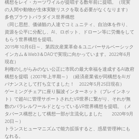
構想をレイ・カーツワイルが提唱する数年前に提唱。（現実
の人間や動物が生体実験リスクを取る必要がなくなります）
多色プラウトパラダイス世界構想
（同じ思想、価値観の人達でコミュニティ、自治体を作り、
資源を公平に分配し、AI、ロボット、ドローン等に労働をして
もらう世界構想を提唱。
2015年10月6日～、第四次産業革命＆ユニバーサルベーシック
インカム＆Web3＆DAOで実現に向かっています。2022年6月
現在）
利権のしがらみのない公正に市民の最大幸福を達成するAI政府
構想を提唱（2007年上半期～）（経済産業省が同構想をAIガ
バナンスとして打ち立てました！ 2022年5月25日現在）
ゲーミングチェアに座り脳波インターネット（ブレインネッ
ト）で超AIに管理サポートされたVR世界に繋がり、それが無
数のパラレルワールドとなっているVR世界構想を提唱。（メ
タバース構想として構想一部が主流化しました 2020年9月
20日～）
トランスヒューマニズムで能力拡張すると、惑星管理神にも
なれる。