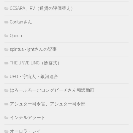
GESARA、RV（通貨の評価替え）
Goritanさん
Qanon
spiritual-lightさんの記事
THE UNVEILING（除幕式）
UFO・宇宙人・銀河連合
はろーふろーむロングビーチさん和訳動画
アシュター司令官、アシュター司令部
インテルアラート
オーロラ・レイ