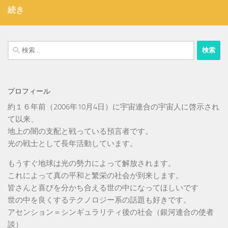
続き
検
索:
プロフィール
約１６年前（2006年10月4日）に宇宙連合の宇宙人に啓示され
て以来、
地上の闇の支配と戦っている預言者です。
光の戦士として長年活動しています。
もうすぐ地球は光の勢力によって解放されます。
これによって真の平和と繁栄の社会が到来します。
皆さんと喜びを分かち合える世の中になってほしいです
世の中を良くするテクノロジー系の話題も好きです。
アセンション＝シンギュラリティ後の社会（銀河連合の使者
談）