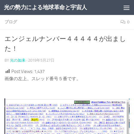
光の勢力による地球革命と宇宙人
コンテンツへスキップ
ブログ
0
エンジェルナンバー４４４４４が出まし
た！
BY
光の如来
·
2019年5月27日
Post Views:
1,437
画像の左上、スレッド番号５番です。