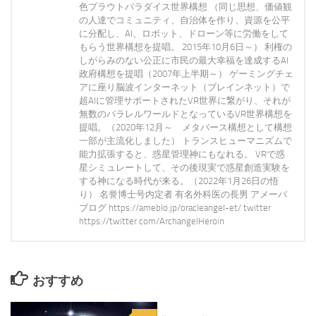
色プラウトパラダイス世界構想 （同じ思想、価値観
の人達でコミュニティ、自治体を作り、資源を公平
に分配し、AI、ロボット、ドローン等に労働をして
もらう世界構想を提唱。 2015年10月6日～） 利権の
しがらみのない公正に市民の最大幸福を達成するAI
政府構想を提唱（2007年上半期～） ゲーミングチェ
アに座り脳波インターネット（ブレインネット）で
超AIに管理サポートされたVR世界に繋がり、それが
無数のパラレルワールドとなっているVR世界構想を
提唱。（2020年12月～ メタバース構想として構想
一部が主流化しました） トランスヒューマニズムで
能力拡張すると、惑星管理神にもなれる。 VRで惑
星シミュレートして、その後現実で惑星創造実験を
する神になる時代が来る。（2022年1月26日の悟
り） 名誉博士号内定者 有名外科医の長男 アメーバ
ブログ https://ameblo.jp/oracleangel-et/ twitter
https://twitter.com/ArchangelHeroin
おすすめ