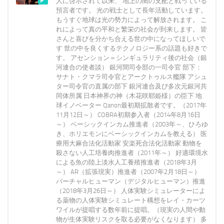
人に啓示されて以来、 地上の闇の支配と戦っている
預言者です。 光の戦士として長年活動しています。
もうすぐ地球は光の勢力によって解放されます。 こ
れによって真の平和と繁栄の社会が到来します。 皆
さんと喜びを分かち合える世の中になってほしいで
す 世の中を良くするテクノロジー系の話題も好きで
す。 アセンション＝シンギュラリティ後の社会（銀
河連合の使者談） 銀河間司令部の一司令官 部下：
サナト・クマラ司令官とアークトゥルス艦隊 アシュ
ター司令官の直属の部下 銀河連合及び多次元銀河共
同体所属 日本神界の神（木花咲耶姫様）の臣下 地
球イノベーター Qanon最初期拡散者です。（2017年
11月12日～） COBRA初期参入者（2014年8月16日
～） ベーシックインカム推進者（2003年～、ひろゆ
き、ホリエモンにベーシックインカムを教える） 医
療用大麻合法化活動家 安楽死合法化活動家 動物を
殺さない人工培養肉推進者（2011年～） 好適環境水
による魚の陸上淡水人工養殖推進者（2018年3月
～） AR（拡張現実）推進者（2007年2月18日～）
バーチャルヒューマン（デジタルヒューマン）推進
（2018年3月26日～） 人体実験シミュレーターによ
る薬物の人体実験シミュレート構想をレイ・カーツ
ワイルが提唱する数年前に提唱。（現実の人間や動
物が生体実験リスクを取る必要がなくなります） 多