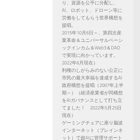
り、資源を公平に分配し、
AI、ロボット、ドローン等に
労働をしてもらう世界構想を
提唱。
2015年10月6日～、第四次産
業革命＆ユニバーサルベーシ
ックインカム＆Web3＆DAO
で実現に向かっています。
2022年6月現在）
利権のしがらみのない公正に
市民の最大幸福を達成するAI
政府構想を提唱（2007年上半
期～）（経済産業省が同構想
をAIガバナンスとして打ち立
てました！ 2022年5月25日
現在）
ゲーミングチェアに座り脳波
インターネット（ブレインネ
ット）で超AIに管理サポート