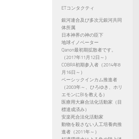
ETコンタクティ
銀河連合及び多次元銀河共同
体所属
日本神界の神の臣下
地球イノベーター
Qanon最初期拡散者です。
（2017年11月12日～）
COBRA初期参入者（2014年8
月16日～）
ベーシックインカム推進者
（2003年～、ひろゆき、ホリ
エモンにBIを教える）
医療用大麻合法化活動家（目
標達成済み）
安楽死合法化活動家
動物を殺さない人工培養肉推
進者（2011年～）