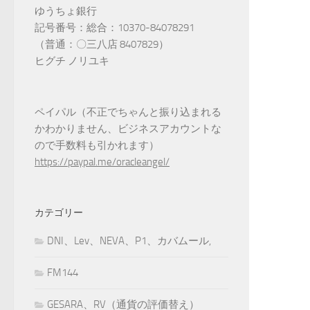
ゆうちょ銀行
記号番号：総合：10370-84078291
（普通：〇三八店 8407829）
ヒグチ ノリユキ
ペイパル（不正でちゃんと振り込まれる
かわかりません、ビジネスアカウントな
ので手数料も引かれます）
https://paypal.me/oracleangel/
カテゴリー
DNI、Lev、NEVA、P1、カバムール,
FM144
GESARA、RV（通貨の評価替え）