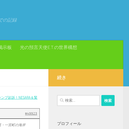
での記録
掲示板
光の預言天使E.T.の世界構想
続き
ンプ起訴！NESARA＆緊
検
索:
#49923
プロフィール
葉・一宮町の海岸