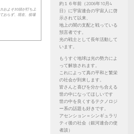
約１６年前（2006年10月4
カおよそ30頭が打ち上
日）に宇宙連合の宇宙人に啓
ておらず、現在、役場
示されて以来、
地上の闇の支配と戦っている
預言者です。
光の戦士として長年活動して
います。
もうすぐ地球は光の勢力によ
って解放されます。
これによって真の平和と繁栄
の社会が到来します。
皆さんと喜びを分かち合える
世の中になってほしいです
世の中を良くするテクノロジ
ー系の話題も好きです。
アセンション＝シンギュラリ
ティ後の社会（銀河連合の使
者談）