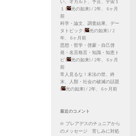
い、オカルト、予言、宇宙１
１
(
光の如来
) /
2年、 6ヶ月
前
科学・論文、調査結果、デー
タトピック
(
光の如来
) /
2
年、 6ヶ月前
思想・哲学・啓蒙・自己啓
発・名言格言・知識・知恵ト
ピ
(
光の如来
) /
2年、 6ヶ月
前
常人見るな！末法の世、終
末、人類・社会の破滅の話題
(
光の如来
) /
2年、 6ヶ月前
最近のコメント
プレアデスのチュニアから
のメッセージ 苦しみに対処