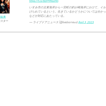
https://t.co/BzIPHHooHm
いすみ市の太東海岸から一宮町の釣が崎海岸にかけて、イル
げられているという。生きているかどうかについては分かっ
などが対応にあたっている。
の如来
マスター
— ライブドアニュース (@livedoornews)
April 3, 2023