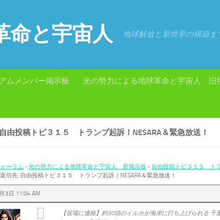
革命と宇宙人
地球解放と新世界の構築ま
アムメンバー掲示板
光の勢力による地球革命と宇宙人 旧
 自由投稿トピ３１５ トランプ起訴！NESARA＆緊急放送！
ォーラム
›
光の勢力による地球革命と宇宙人 新掲示板
›
自由投稿トピ３１５ トラ
返信先: 自由投稿トピ３１５ トランプ起訴！NESARA＆緊急放送！
月3日 11:04 AM
【役場に連絡】約30頭のイルカが海岸に打ち上げられる 千