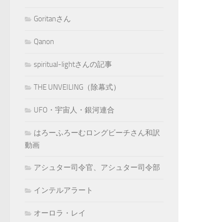
Goritanさん
Qanon
spiritual-lightさんの記事
THE UNVEILING（除幕式）
UFO・宇宙人・銀河連合
はろーふろーむロングビーチさん和訳
動画
アシュター司令官、アシュター司令部
インテルアラート
オーロラ・レイ