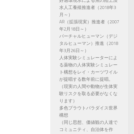
好適環境水による魚の陸上淡
水人工養殖推進者（2018年3
月～）
AR（拡張現実）推進者（2007
年2月18日～）
バーチャルヒューマン（デジ
タルヒューマン）推進（2018
年3月26日～）
人体実験シミュレーターによ
る薬物の人体実験シミュレー
ト構想をレイ・カーツワイル
が提唱する数年前に提唱。
（現実の人間や動物が生体実
験リスクを取る必要がなくな
ります）
多色プラウトパラダイス世界
構想
（同じ思想、価値観の人達で
コミュニティ、自治体を作