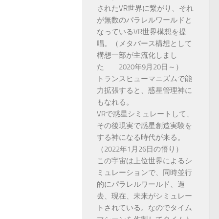
されたVR世界に繋がり、それ
が無数のパラレルワールドと
なっているVR世界構想を提
唱。（メタバース構想として
構想一部が主流化しまし
た 2020年9月20日～）
トランスヒューマニズムで能
力拡張すると、惑星管理神に
もなれる。
VRで惑星シミュレートして、
その後現実で惑星創造実験を
する神になる時代が来る。
（2022年1月26日の悟り）
この宇宙は上位世界によるシ
ミュレーションで、同時並行
的にパラレルワールド、過
去、現在、未来がシミュレー
トされている。なのでタイム