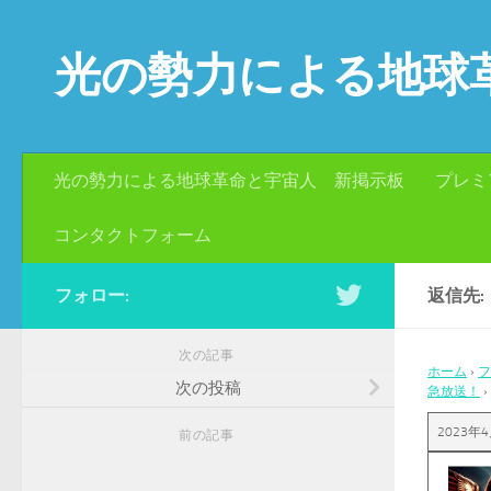
コンテンツへスキップ
光の勢力による地球
光の勢力による地球革命と宇宙人 新掲示板
プレミ
コンタクトフォーム
フォロー:
返信先:
次の記事
ホーム
›
フ
次の投稿
急放送！
›
2023年4
前の記事