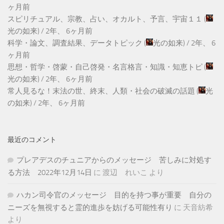
ヶ月前
スピリチュアル、宗教、占い、オカルト、予言、宇宙１１
(
光の如来
) /
2年、 6ヶ月前
科学・論文、調査結果、データトピック
(
光の如来
) /
2年、 6
ヶ月前
思想・哲学・啓蒙・自己啓発・名言格言・知識・知恵トピ
(
光の如来
) /
2年、 6ヶ月前
常人見るな！末法の世、終末、人類・社会の破滅の話題
(
光
の如来
) /
2年、 6ヶ月前
最近のコメント
プレアデスのチュニアからのメッセージ 苦しみに対処す
る方法 2022年12月14日
に
渡辺 れいこ
より
ハカン司令官のメッセージ 目的を持つ事が重要 自分の
ニーズを無視すると霊的進歩を妨げる可能性有り
に
天音紡希
より