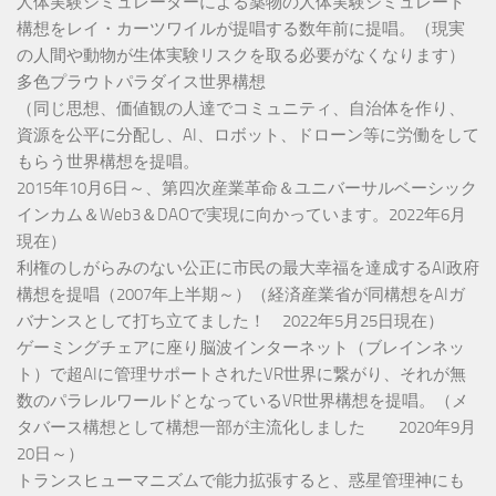
人体実験シミュレーターによる薬物の人体実験シミュレート
構想をレイ・カーツワイルが提唱する数年前に提唱。（現実
の人間や動物が生体実験リスクを取る必要がなくなります）
多色プラウトパラダイス世界構想
（同じ思想、価値観の人達でコミュニティ、自治体を作り、
資源を公平に分配し、AI、ロボット、ドローン等に労働をして
もらう世界構想を提唱。
2015年10月6日～、第四次産業革命＆ユニバーサルベーシック
インカム＆Web3＆DAOで実現に向かっています。2022年6月
現在）
利権のしがらみのない公正に市民の最大幸福を達成するAI政府
構想を提唱（2007年上半期～）（経済産業省が同構想をAIガ
バナンスとして打ち立てました！ 2022年5月25日現在）
ゲーミングチェアに座り脳波インターネット（ブレインネッ
ト）で超AIに管理サポートされたVR世界に繋がり、それが無
数のパラレルワールドとなっているVR世界構想を提唱。（メ
タバース構想として構想一部が主流化しました 2020年9月
20日～）
トランスヒューマニズムで能力拡張すると、惑星管理神にも