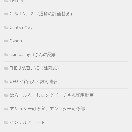
FM144
GESARA、RV（通貨の評価替え）
Goritanさん
Qanon
spiritual-lightさんの記事
THE UNVEILING（除幕式）
UFO・宇宙人・銀河連合
はろーふろーむロングビーチさん和訳動画
アシュター司令官、アシュター司令部
インテルアラート