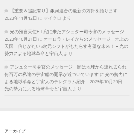
【重要＆追記有り】銀河連合の最新の方針を語ります
2023年11月12日
に
マイクロ
より
光の預言天使E.T.宛に来たアシュター司令官のメッセージ
2023年10月31日
に
オーロラ・レイからのメッセージ 地上の
天国 信じがたい5次元シフトがもたらす有望な未来！ – 光の
勢力による地球革命と宇宙人
より
アシュター司令官のメッセージ 闇は地球から連れ去られ
何百万の私達の宇宙船の開示が近づいています
に
光の勢力に
よる地球革命と宇宙人のテレグラム紹介 2023年10月29日 –
光の勢力による地球革命と宇宙人
より
アーカイブ