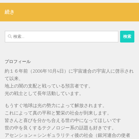
続き
検
索:
プロフィール
約１６年前（2006年10月4日）に宇宙連合の宇宙人に啓示され
て以来、
地上の闇の支配と戦っている預言者です。
光の戦士として長年活動しています。
もうすぐ地球は光の勢力によって解放されます。
これによって真の平和と繁栄の社会が到来します。
皆さんと喜びを分かち合える世の中になってほしいです
世の中を良くするテクノロジー系の話題も好きです。
アセンション＝シンギュラリティ後の社会（銀河連合の使者