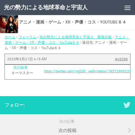
光の勢力による地球革命と宇宙人
コンテンツへスキップ
返信先: アニメ・漫画・ゲーム・XR・声優・コス・YOUTUBE６４
ホーム
›
フォーラム
›
光の勢力による地球革命と宇宙人 新掲示板
›
アニメ・
漫画・ゲーム・XR・声優・コス・YouTube６４
›
返信先: アニメ・漫画・ゲー
ム・XR・声優・コス・YouTube６４
2023年3月21日 4:15 AM
#49399
光の如来
https://twitter.com/mg2b5_yeah/status/16372995237
キーマスター
フォロー:
次の記事
次の投稿