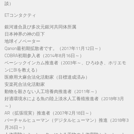
談）
ETコンタクティ
銀河連合及び多次元銀河共同体所属
日本神界の神の臣下
地球イノベーター
Qanon最初期拡散者です。（2017年11月12日～）
COBRA初期参入者（2014年8月16日～）
ベーシックインカム推進者（2003年～、ひろゆき、ホリエモ
ンにBIを教える）
医療用大麻合法化活動家（目標達成済み）
安楽死合法化活動家
動物を殺さない人工培養肉推進者（2011年～）
好適環境水による魚の陸上淡水人工養殖推進者（2018年3月
～）
AR（拡張現実）推進者（2007年2月18日～）
バーチャルヒューマン（デジタルヒューマン）推進（2018年3
月26日～）