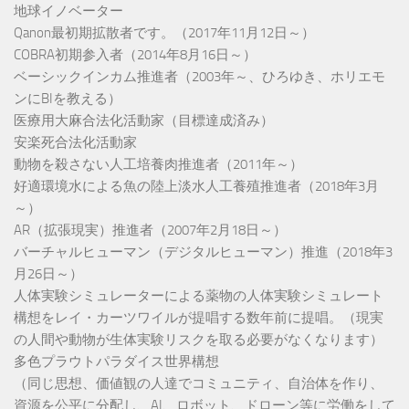
地球イノベーター
Qanon最初期拡散者です。（2017年11月12日～）
COBRA初期参入者（2014年8月16日～）
ベーシックインカム推進者（2003年～、ひろゆき、ホリエモ
ンにBIを教える）
医療用大麻合法化活動家（目標達成済み）
安楽死合法化活動家
動物を殺さない人工培養肉推進者（2011年～）
好適環境水による魚の陸上淡水人工養殖推進者（2018年3月
～）
AR（拡張現実）推進者（2007年2月18日～）
バーチャルヒューマン（デジタルヒューマン）推進（2018年3
月26日～）
人体実験シミュレーターによる薬物の人体実験シミュレート
構想をレイ・カーツワイルが提唱する数年前に提唱。（現実
の人間や動物が生体実験リスクを取る必要がなくなります）
多色プラウトパラダイス世界構想
（同じ思想、価値観の人達でコミュニティ、自治体を作り、
資源を公平に分配し、AI、ロボット、ドローン等に労働をして