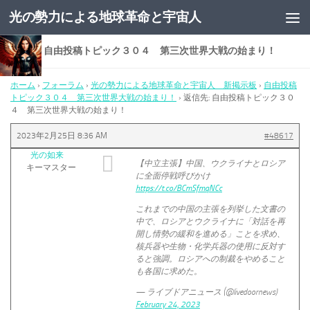
光の勢力による地球革命と宇宙人
コンテンツへスキップ
返信先: 自由投稿トピック３０４ 第三次世界大戦の始まり！
ホーム
›
フォーラム
›
光の勢力による地球革命と宇宙人 新掲示板
›
自由投稿
トピック３０４ 第三次世界大戦の始まり！
›
返信先: 自由投稿トピック３０
４ 第三次世界大戦の始まり！
2023年2月25日 8:36 AM
#48617
光の如来
【中立主張】中国、ウクライナとロシア
キーマスター
に全面停戦呼びかけ
https://t.co/BCmSfmqNCc
これまでの中国の主張を列挙した文書の
中で、ロシアとウクライナに「対話を再
開し情勢の緩和を進める」ことを求め、
核兵器や生物・化学兵器の使用に反対す
ると強調。ロシアへの制裁をやめること
も各国に求めた。
— ライブドアニュース (@livedoornews)
February 24, 2023