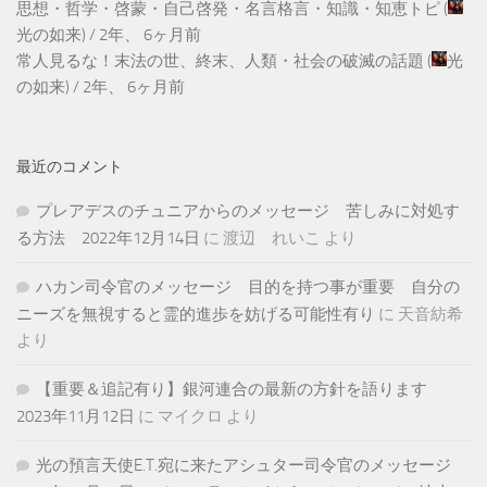
思想・哲学・啓蒙・自己啓発・名言格言・知識・知恵トピ
(
光の如来
) /
2年、 6ヶ月前
常人見るな！末法の世、終末、人類・社会の破滅の話題
(
光
の如来
) /
2年、 6ヶ月前
最近のコメント
プレアデスのチュニアからのメッセージ 苦しみに対処す
る方法 2022年12月14日
に
渡辺 れいこ
より
ハカン司令官のメッセージ 目的を持つ事が重要 自分の
ニーズを無視すると霊的進歩を妨げる可能性有り
に
天音紡希
より
【重要＆追記有り】銀河連合の最新の方針を語ります
2023年11月12日
に
マイクロ
より
光の預言天使E.T.宛に来たアシュター司令官のメッセージ