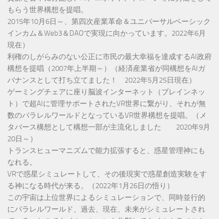
もらう世界構想を提唱。
2015年10月6日～、第四次産業革命＆ユニバーサルベーシック
インカム＆Web3＆DAOで実現に向かっています。2022年6月
現在）
利権のしがらみのない公正に市民の最大幸福を達成するAI政府
構想を提唱（2007年上半期～）（経済産業省が同構想をAIガ
バナンスとして打ち立てました！ 2022年5月25日現在）
ゲーミングチェアに座り脳波インターネット（ブレインネッ
ト）で超AIに管理サポートされたVR世界に繋がり、それが無
数のパラレルワールドとなっているVR世界構想を提唱。（メ
タバース構想として構想一部が主流化しました 2020年9月
20日～）
トランスヒューマニズムで能力拡張すると、惑星管理神にも
なれる。
VRで惑星シミュレートして、その後現実で惑星創造実験をす
る神になる時代が来る。（2022年1月26日の悟り）
この宇宙は上位世界によるシミュレーションで、同時並行的
にパラレルワールド、過去、現在、未来がシミュレートされ