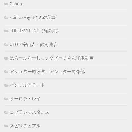
Qanon
spiritual-lightさんの記事
THE UNVEILING（除幕式）
UFO・宇宙人・銀河連合
はろーふろーむロングビーチさん和訳動画
アシュター司令官、アシュター司令部
インテルアラート
オーロラ・レイ
コブラレジスタンス
スピリチュアル