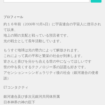
索:
プロフィール
約１６年前（2006年10月4日）に宇宙連合の宇宙人に啓示され
て以来、
地上の闇の支配と戦っている預言者です。
光の戦士として長年活動しています。
もうすぐ地球は光の勢力によって解放されます。
これによって真の平和と繁栄の社会が到来します。
皆さんと喜びを分かち合える世の中になってほしいです
世の中を良くするテクノロジー系の話題も好きです。
アセンション＝シンギュラリティ後の社会（銀河連合の使者
談）
ETコンタクティ
銀河連合及び多次元銀河共同体所属
日本神界の神の臣下