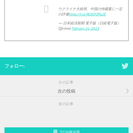
ウクライナ大統領、中国の仲裁案に一定
の評価
https://t.co/I82kQUMu2E
— 日本経済新聞 電子版（日経電子版）
(@nikkei)
February 24, 2023
フォロー:
次の記事
次の投稿
前の記事
2026年8月