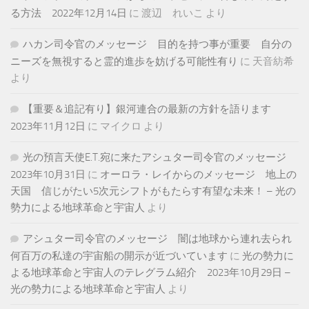
る方法 2022年12月14日
に
渡辺 れいこ
より
ハカン司令官のメッセージ 目的を持つ事が重要 自分の
ニーズを無視すると霊的進歩を妨げる可能性有り
に
天音紡希
より
【重要＆追記有り】銀河連合の最新の方針を語ります
2023年11月12日
に
マイクロ
より
光の預言天使E.T.宛に来たアシュター司令官のメッセージ
2023年10月31日
に
オーロラ・レイからのメッセージ 地上の
天国 信じがたい5次元シフトがもたらす有望な未来！ – 光の
勢力による地球革命と宇宙人
より
アシュター司令官のメッセージ 闇は地球から連れ去られ
何百万の私達の宇宙船の開示が近づいています
に
光の勢力に
よる地球革命と宇宙人のテレグラム紹介 2023年10月29日 –
光の勢力による地球革命と宇宙人
より