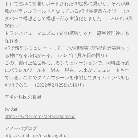
ト）で超AIに管理サポートされたVR世界に繋がり、それが無
数のパラレルワールドとなっているVR世界構想を提唱。（メ
タバース構想として構想一部が主流化しました 2020年9月
20日～）
トランスヒューマニズムで能力拡張すると、惑星管理神にも
なれる。
VRで惑星シミュレートして、その後現実で惑星創造実験をす
る神になる時代が来る。（2022年1月26日の悟り）
この宇宙は上位世界によるシミュレーションで、同時並行的
にパラレルワールド、過去、現在、未来がシミュレートされ
ている。なのでタイムマシーンを作製してタイムトラベルも
可能である。（2022年2月25日の悟り）
有名外科医の長男
twitter
https://twitter.com/MetaversemanZ
アメーバブログ
https://ameblo.jp/oracleangel-et