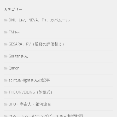
カテゴリー
DNI、Lev、NEVA、P1、カバムール,
FM144
GESARA、RV（通貨の評価替え）
Goritanさん
Qanon
spiritual-lightさんの記事
THE UNVEILING（除幕式）
UFO・宇宙人・銀河連合
はろーふろーむロングビーチさん和訳動画