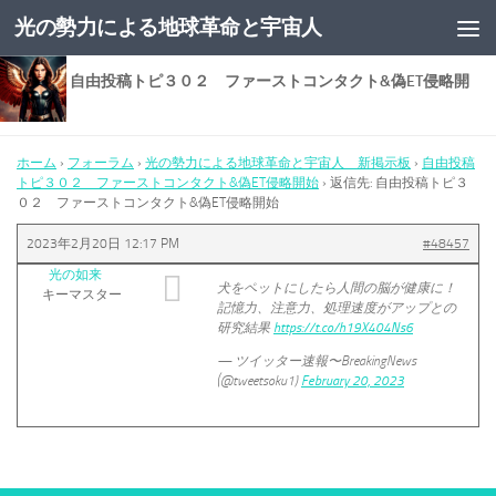
光の勢力による地球革命と宇宙人
コンテンツへスキップ
返信先: 自由投稿トピ３０２ ファーストコンタクト&偽ET侵略開
始
ホーム
›
フォーラム
›
光の勢力による地球革命と宇宙人 新掲示板
›
自由投稿
トピ３０２ ファーストコンタクト&偽ET侵略開始
›
返信先: 自由投稿トピ３
０２ ファーストコンタクト&偽ET侵略開始
2023年2月20日 12:17 PM
#48457
光の如来
犬をペットにしたら人間の脳が健康に！
キーマスター
記憶力、注意力、処理速度がアップとの
研究結果
https://t.co/h19X404Ns6
— ツイッター速報〜BreakingNews
(@tweetsoku1)
February 20, 2023