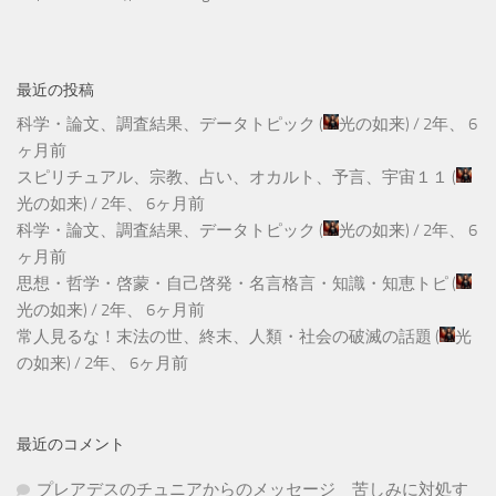
最近の投稿
科学・論文、調査結果、データトピック
(
光の如来
) /
2年、 6
ヶ月前
スピリチュアル、宗教、占い、オカルト、予言、宇宙１１
(
光の如来
) /
2年、 6ヶ月前
科学・論文、調査結果、データトピック
(
光の如来
) /
2年、 6
ヶ月前
思想・哲学・啓蒙・自己啓発・名言格言・知識・知恵トピ
(
光の如来
) /
2年、 6ヶ月前
常人見るな！末法の世、終末、人類・社会の破滅の話題
(
光
の如来
) /
2年、 6ヶ月前
最近のコメント
プレアデスのチュニアからのメッセージ 苦しみに対処す