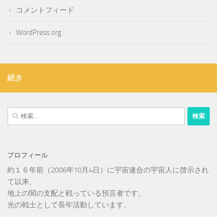
コメントフィード
WordPress.org
続き
検
索:
プロフィール
約１６年前（2006年10月4日）に宇宙連合の宇宙人に啓示され
て以来、
地上の闇の支配と戦っている預言者です。
光の戦士として長年活動しています。