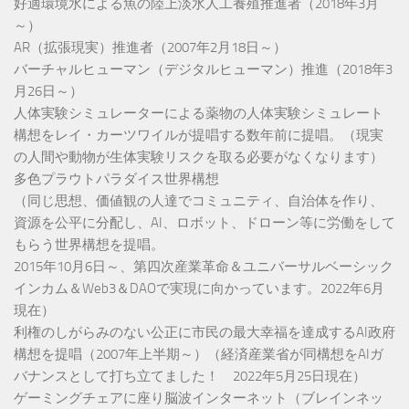
好適環境水による魚の陸上淡水人工養殖推進者（2018年3月
～）
AR（拡張現実）推進者（2007年2月18日～）
バーチャルヒューマン（デジタルヒューマン）推進（2018年3
月26日～）
人体実験シミュレーターによる薬物の人体実験シミュレート
構想をレイ・カーツワイルが提唱する数年前に提唱。（現実
の人間や動物が生体実験リスクを取る必要がなくなります）
多色プラウトパラダイス世界構想
（同じ思想、価値観の人達でコミュニティ、自治体を作り、
資源を公平に分配し、AI、ロボット、ドローン等に労働をして
もらう世界構想を提唱。
2015年10月6日～、第四次産業革命＆ユニバーサルベーシック
インカム＆Web3＆DAOで実現に向かっています。2022年6月
現在）
利権のしがらみのない公正に市民の最大幸福を達成するAI政府
構想を提唱（2007年上半期～）（経済産業省が同構想をAIガ
バナンスとして打ち立てました！ 2022年5月25日現在）
ゲーミングチェアに座り脳波インターネット（ブレインネッ