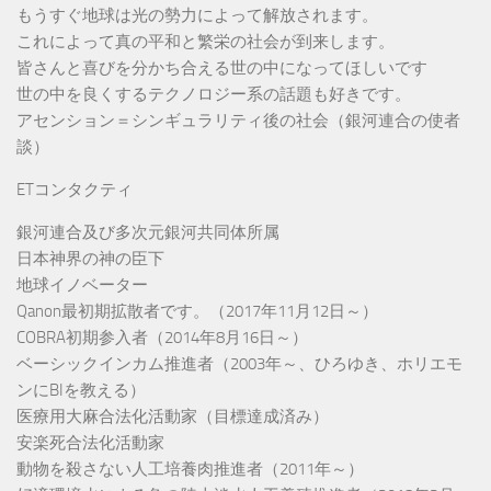
もうすぐ地球は光の勢力によって解放されます。
これによって真の平和と繁栄の社会が到来します。
皆さんと喜びを分かち合える世の中になってほしいです
世の中を良くするテクノロジー系の話題も好きです。
アセンション＝シンギュラリティ後の社会（銀河連合の使者
談）
ETコンタクティ
銀河連合及び多次元銀河共同体所属
日本神界の神の臣下
地球イノベーター
Qanon最初期拡散者です。（2017年11月12日～）
COBRA初期参入者（2014年8月16日～）
ベーシックインカム推進者（2003年～、ひろゆき、ホリエモ
ンにBIを教える）
医療用大麻合法化活動家（目標達成済み）
安楽死合法化活動家
動物を殺さない人工培養肉推進者（2011年～）