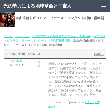
光の勢力による地球革命と宇宙人
コンテンツへスキップ
返信先: 自由投稿トピ３０２ ファーストコンタクト&偽ET侵略開
始
ホーム
›
フォーラム
›
光の勢力による地球革命と宇宙人 新掲示板
›
自由投稿
トピ３０２ ファーストコンタクト&偽ET侵略開始
›
返信先: 自由投稿トピ３
０２ ファーストコンタクト&偽ET侵略開始
2023年2月20日 12:06 PM
#48456
光の如来
我慢できるのが大人だって思ってない？
キーマスター
逆です。我慢できない事があったら話し
合うなり環境を変えるなりして我慢しな
くていい方法を探し出せるのが大人で
す。我慢は美徳みたいな文化があるけ
ど、そんなもん皆が大人しく我慢してた
方が得する奴らが作り出したウソ。我慢
するな。我慢しなくていい道を探せ
— Testosterone (@badassceo)
February 19,
2023