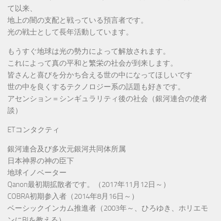
て以来、
地上の闇の支配と戦っている預言者です。
光の戦士として長年活動しています。
もうすぐ地球は光の勢力によって解放されます。
これによって真の平和と繁栄の社会が到来します。
皆さんと喜びを分かち合える世の中になってほしいです
世の中を良くするテクノロジー系の話題も好きです。
アセンション＝シンギュラリティ後の社会（銀河連合の使者
談）
ETコンタクティ
銀河連合及び多次元銀河共同体所属
日本神界の神の臣下
地球イノベーター
Qanon最初期拡散者です。（2017年11月12日～）
COBRA初期参入者（2014年8月16日～）
ベーシックインカム推進者（2003年～、ひろゆき、ホリエモ
ンにBIを教える）