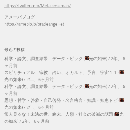
https://twitter.com/MetaversemanZ
アメーバブログ
https://ameblo.jp/oracleangel-et
最近の投稿
科学・論文、調査結果、データトピック
(
光の如来
) /
2年、 6
ヶ月前
スピリチュアル、宗教、占い、オカルト、予言、宇宙１１
(
光の如来
) /
2年、 6ヶ月前
科学・論文、調査結果、データトピック
(
光の如来
) /
2年、 6
ヶ月前
思想・哲学・啓蒙・自己啓発・名言格言・知識・知恵トピ
(
光の如来
) /
2年、 6ヶ月前
常人見るな！末法の世、終末、人類・社会の破滅の話題
(
光
の如来
) /
2年、 6ヶ月前