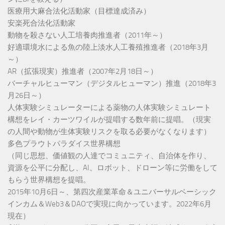
医療用大麻合法化活動家（目標達成済み）
安楽死合法化活動家
動物を殺さない人工培養肉推進者（2011年～）
好適環境水による魚の陸上淡水人工養殖推進者（2018年3月
～）
AR（拡張現実）推進者（2007年2月18日～）
バーチャルヒューマン（デジタルヒューマン）推進（2018年3
月26日～）
人体実験シミュレーターによる薬物の人体実験シミュレート
構想をレイ・カーツワイルが提唱する数年前に提唱。（現実
の人間や動物が生体実験リスクを取る必要がなくなります）
多色プラウトパラダイス世界構想
（同じ思想、価値観の人達でコミュニティ、自治体を作り、
資源を公平に分配し、AI、ロボット、ドローン等に労働をして
もらう世界構想を提唱。
2015年10月6日～、第四次産業革命＆ユニバーサルベーシック
インカム＆Web3＆DAOで実現に向かっています。2022年6月
現在）