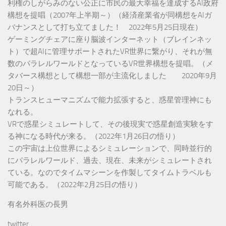
利権のしがらみのない公正に市民の最大幸福を達成するAI政府
構想を提唱（2007年上半期～）（経済産業省が同構想をAIガ
バナンスとして打ち立てました！ 2022年5月25日現在）
ゲーミングチェアに座り脳波インターネット（ブレインネッ
ト）で超AIに管理サポートされたVR世界に繋がり、それが無
数のパラレルワールドとなっているVR世界構想を提唱。（メ
タバース構想として構想一部が主流化しました 2020年9月
20日～）
トランスヒューマニズムで能力拡張すると、惑星管理神にも
なれる。
VRで惑星シミュレートして、その後現実で惑星創造実験をす
る神になる時代が来る。（2022年1月26日の悟り）
この宇宙は上位世界によるシミュレーションで、同時並行的
にパラレルワールド、過去、現在、未来がシミュレートされ
ている。なのでタイムマシーンを作製してタイムトラベルも
可能である。（2022年2月25日の悟り）
有名外科医の長男
twitter