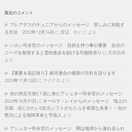
最近のコメント
プレアデスのチュニアからのメッセージ 苦しみに対処す
る方法 2022年12月14日
に
渡辺 れいこ
より
ハカン司令官のメッセージ 目的を持つ事が重要 自分の
ニーズを無視すると霊的進歩を妨げる可能性有り
に
天音紡希
より
【重要＆追記有り】銀河連合の最新の方針を語ります
2023年11月12日
に
マイクロ
より
光の預言天使E.T.宛に来たアシュター司令官のメッセージ
2023年10月31日
に
オーロラ・レイからのメッセージ 地上の
天国 信じがたい5次元シフトがもたらす有望な未来！ – 光の
勢力による地球革命と宇宙人
より
アシュター司令官のメッセージ 闇は地球から連れ去られ