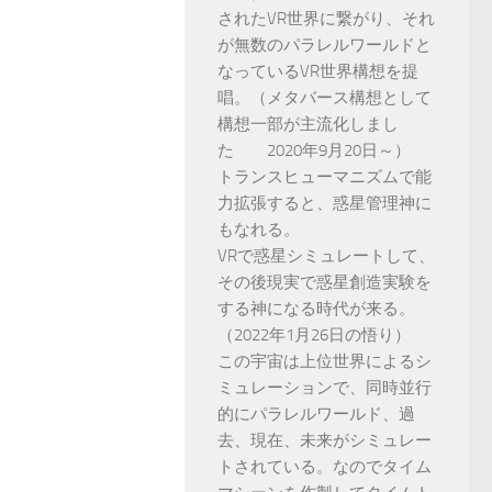
されたVR世界に繋がり、それ
が無数のパラレルワールドと
なっているVR世界構想を提
唱。（メタバース構想として
構想一部が主流化しまし
た 2020年9月20日～）
トランスヒューマニズムで能
力拡張すると、惑星管理神に
もなれる。
VRで惑星シミュレートして、
その後現実で惑星創造実験を
する神になる時代が来る。
（2022年1月26日の悟り）
この宇宙は上位世界によるシ
ミュレーションで、同時並行
的にパラレルワールド、過
去、現在、未来がシミュレー
トされている。なのでタイム