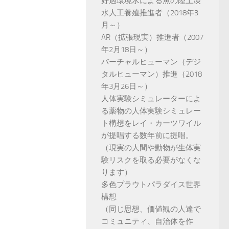
好適環境水による魚の陸上淡
水人工養殖推進者（2018年3
月～）
AR（拡張現実）推進者（2007
年2月18日～）
バーチャルヒューマン（デジ
タルヒューマン）推進（2018
年3月26日～）
人体実験シミュレーターによ
る薬物の人体実験シミュレー
ト構想をレイ・カーツワイル
が提唱する数年前に提唱。
（現実の人間や動物が生体実
験リスクを取る必要がなくな
ります）
多色プラウトパラダイス世界
構想
（同じ思想、価値観の人達で
コミュニティ、自治体を作