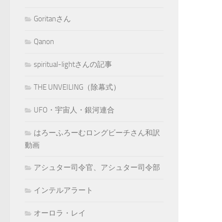
Goritanさん
Qanon
spiritual-lightさんの記事
THE UNVEILING（除幕式）
UFO・宇宙人・銀河連合
はろーふろーむロングビーチさん和訳
動画
アシュター司令官、アシュター司令部
インテルアラート
オーロラ・レイ