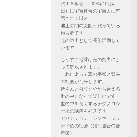
約１６年前（2006年10月4
日）に宇宙連合の宇宙人に啓
示されて以来、
地上の闇の支配と戦っている
預言者です。
光の戦士として長年活動して
います。
もうすぐ地球は光の勢力によ
って解放されます。
これによって真の平和と繁栄
の社会が到来します。
皆さんと喜びを分かち合える
世の中になってほしいです
世の中を良くするテクノロジ
ー系の話題も好きです。
アセンション＝シンギュラリ
ティ後の社会（銀河連合の使
者談）