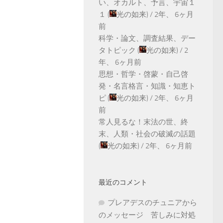
い、オカルト、予言、宇宙１
１
(
光の如来
) /
2年、 6ヶ月
前
科学・論文、調査結果、デー
タトピック
(
光の如来
) /
2
年、 6ヶ月前
思想・哲学・啓蒙・自己啓
発・名言格言・知識・知恵ト
ピ
(
光の如来
) /
2年、 6ヶ月
前
常人見るな！末法の世、終
末、人類・社会の破滅の話題
(
光の如来
) /
2年、 6ヶ月前
最近のコメント
プレアデスのチュニアから
のメッセージ 苦しみに対処