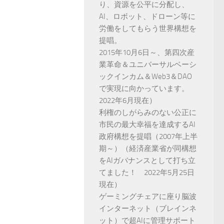
り、資源を公平に分配し、
AI、ロボット、ドローン等に
労働をしてもらう世界構想を
提唱。
2015年10月6日～、第四次産
業革命＆ユニバーサルベーシ
ックインカム＆Web3＆DAO
で実現に向かっています。
2022年6月現在）
利権のしがらみのない公正に
市民の最大幸福を達成するAI
政府構想を提唱（2007年上半
期～）（経済産業省が同構想
をAIガバナンスとして打ち立
てました！ 2022年5月25日
現在）
ゲーミングチェアに座り脳波
インターネット（ブレインネ
ット）で超AIに管理サポート