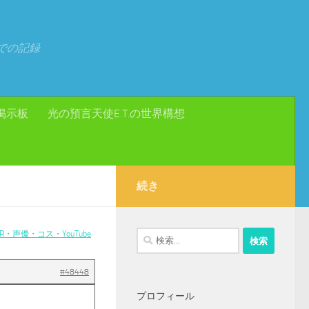
での記録
掲示板
光の預言天使E.T.の世界構想
続き
・声優・コス・YouTube
検
索:
#48448
プロフィール