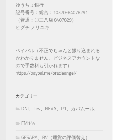
ゆうちょ銀行
記号番号：総合：10370-84078291
（普通：〇三八店 8407829）
ヒグチ ノリユキ
ペイパル（不正でちゃんと振り込まれる
かわかりません、ビジネスアカウントな
ので手数料も引かれます）
https://paypal.me/oracleangel/
カテゴリー
DNI、Lev、NEVA、P1、カバムール,
FM144
GESARA、RV（通貨の評価替え）