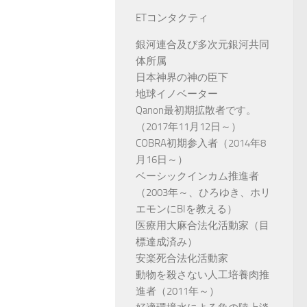
ETコンタクティ
銀河連合及び多次元銀河共同
体所属
日本神界の神の臣下
地球イノベーター
Qanon最初期拡散者です。
（2017年11月12日～）
COBRA初期参入者（2014年8
月16日～）
ベーシックインカム推進者
（2003年～、ひろゆき、ホリ
エモンにBIを教える）
医療用大麻合法化活動家（目
標達成済み）
安楽死合法化活動家
動物を殺さない人工培養肉推
進者（2011年～）