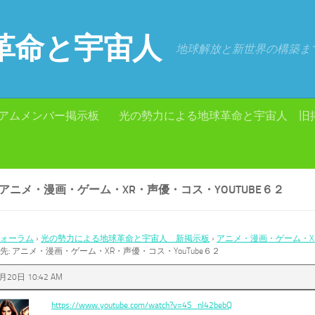
革命と宇宙人
地球解放と新世界の構築ま
アムメンバー掲示板
光の勢力による地球革命と宇宙人 旧
 アニメ・漫画・ゲーム・XR・声優・コス・YOUTUBE６２
ォーラム
›
光の勢力による地球革命と宇宙人 新掲示板
›
アニメ・漫画・ゲーム・XR
先: アニメ・漫画・ゲーム・XR・声優・コス・YouTube６２
月20日 10:42 AM
https://www.youtube.com/watch?v=4S_nl42bebQ