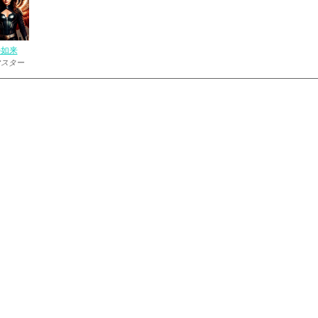
の如来
マスター