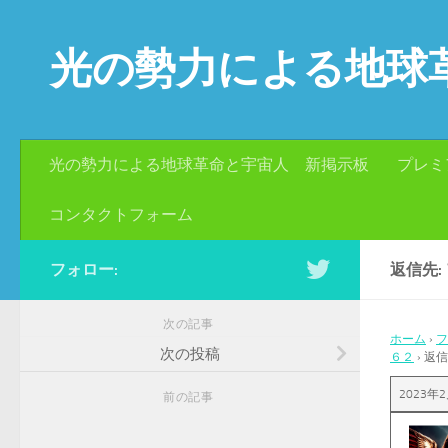
コンテンツへスキップ
光の勢力による地球
光の勢力による地球革命と宇宙人 新掲示板
プレミ
コンタクトフォーム
フォロー:
返信先:
次の記事
ホーム
›
フ
次の投稿
６２
›
返信
2023年2
前の記事