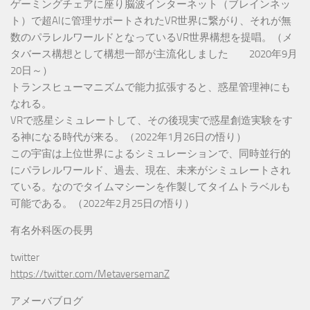
ゲーミングチェアに座り脳波インターネット（ブレインネッ
ト）で超AIに管理サポートされたVR世界に繋がり、それが無
数のパラレルワールドとなっているVR世界構想を提唱。（メ
タバース構想として構想一部が主流化しました 2020年9月
20日～）
トランスヒューマニズムで能力拡張すると、惑星管理神にも
なれる。
VRで惑星シミュレートして、その後現実で惑星創造実験をす
る神になる時代が来る。（2022年1月26日の悟り）
この宇宙は上位世界によるシミュレーションで、同時並行的
にパラレルワールド、過去、現在、未来がシミュレートされ
ている。なのでタイムマシーンを作製してタイムトラベルも
可能である。（2022年2月25日の悟り）
有名外科医の長男
twitter
https://twitter.com/MetaversemanZ
アメーバブログ