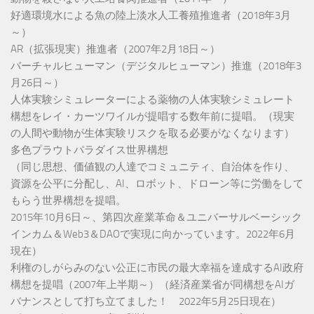
好適環境水による魚の陸上淡水人工養殖推進者（2018年3月
～）
AR（拡張現実）推進者（2007年2月18日～）
バーチャルヒューマン（デジタルヒューマン）推進（2018年3
月26日～）
人体実験シミュレーターによる薬物の人体実験シミュレート
構想をレイ・カーツワイルが提唱する数年前に提唱。（現実
の人間や動物が生体実験リスクを取る必要がなくなります）
多色プラウトパラダイス世界構想
（同じ思想、価値観の人達でコミュニティ、自治体を作り、
資源を公平に分配し、AI、ロボット、ドローン等に労働をして
もらう世界構想を提唱。
2015年10月6日～、第四次産業革命＆ユニバーサルベーシック
インカム＆Web3＆DAOで実現に向かっています。2022年6月
現在）
利権のしがらみのない公正に市民の最大幸福を達成するAI政府
構想を提唱（2007年上半期～）（経済産業省が同構想をAIガ
バナンスとして打ち立てました！ 2022年5月25日現在）