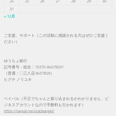
24
25
26
27
28
29
30
31
« 12月
ご支援、サポート（この活動に感謝される方はぜひご支援く
ださい）
ゆうちょ銀行
記号番号：総合：10370-84078291
（普通：〇三八店 8407829）
ヒグチ ノリユキ
ペイパル（不正でちゃんと振り込まれるかわかりません、ビ
ジネスアカウントなので手数料も引かれます）
https://paypal.me/oracleangel/