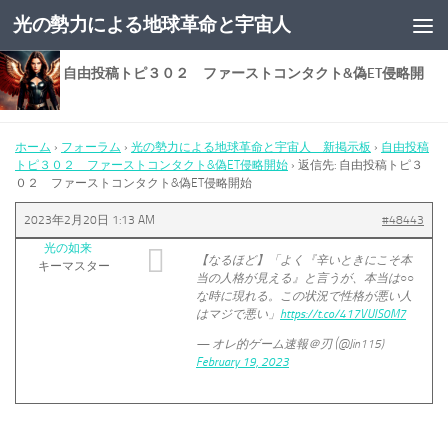
光の勢力による地球革命と宇宙人
コンテンツへスキップ
返信先: 自由投稿トピ３０２ ファーストコンタクト&偽ET侵略開
始
ホーム
›
フォーラム
›
光の勢力による地球革命と宇宙人 新掲示板
›
自由投稿
トピ３０２ ファーストコンタクト&偽ET侵略開始
›
返信先: 自由投稿トピ３
０２ ファーストコンタクト&偽ET侵略開始
2023年2月20日 1:13 AM
#48443
光の如来
【なるほど】「よく『辛いときにこそ本
キーマスター
当の人格が見える』と言うが、本当は○○
な時に現れる。この状況で性格が悪い人
はマジで悪い」
https://t.co/417VUIS0M7
— オレ的ゲーム速報＠刃 (@Jin115)
February 19, 2023