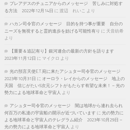
プレアデスのチュニアからのメッセージ 苦しみに対処す
る方法 2022年12月14日
に
渡辺 れいこ
より
ハカン司令官のメッセージ 目的を持つ事が重要 自分の
ニーズを無視すると霊的進歩を妨げる可能性有り
に
天音紡希
より
【重要＆追記有り】銀河連合の最新の方針を語ります
2023年11月12日
に
マイクロ
より
光の預言天使E.T.宛に来たアシュター司令官のメッセージ
2023年10月31日
に
オーロラ・レイからのメッセージ 地上の
天国 信じがたい5次元シフトがもたらす有望な未来！ – 光の
勢力による地球革命と宇宙人
より
アシュター司令官のメッセージ 闇は地球から連れ去られ
何百万の私達の宇宙船の開示が近づいています
に
光の勢力に
よる地球革命と宇宙人のテレグラム紹介 2023年10月29日 –
光の勢力による地球革命と宇宙人
より