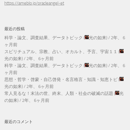
https://ameblo.jp/oracleangel-et
最近の投稿
科学・論文、調査結果、データトピック
(
光の如来
) /
2年、 6
ヶ月前
スピリチュアル、宗教、占い、オカルト、予言、宇宙１１
(
光の如来
) /
2年、 6ヶ月前
科学・論文、調査結果、データトピック
(
光の如来
) /
2年、 6
ヶ月前
思想・哲学・啓蒙・自己啓発・名言格言・知識・知恵トピ
(
光の如来
) /
2年、 6ヶ月前
常人見るな！末法の世、終末、人類・社会の破滅の話題
(
光
の如来
) /
2年、 6ヶ月前
最近のコメント