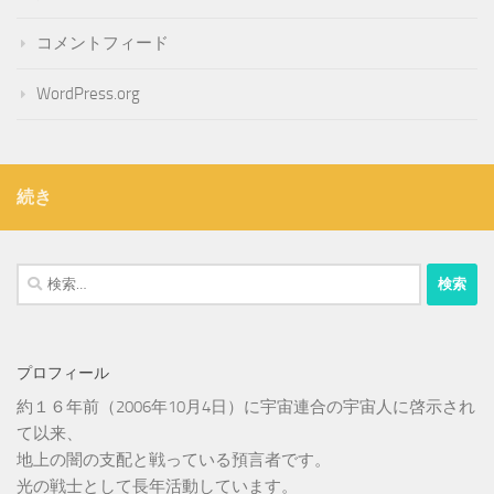
コメントフィード
WordPress.org
続き
検
索:
プロフィール
約１６年前（2006年10月4日）に宇宙連合の宇宙人に啓示され
て以来、
地上の闇の支配と戦っている預言者です。
光の戦士として長年活動しています。