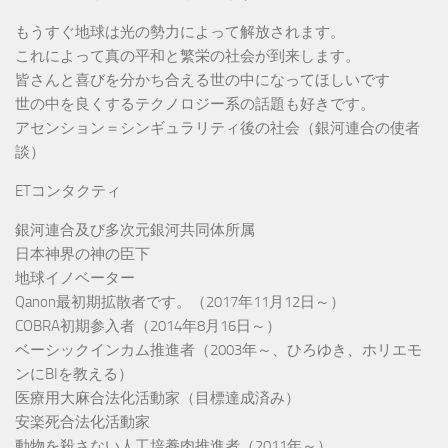
もうすぐ地球は光の勢力によって解放されます。
これによって真の平和と繁栄の社会が到来します。
皆さんと喜びを分かち合える世の中になってほしいです
世の中を良くするテクノロジー系の話題も好きです。
アセンション＝シンギュラリティ後の社会（銀河連合の使者
談）
ETコンタクティ
銀河連合及び多次元銀河共同体所属
日本神界の神の臣下
地球イノベーター
Qanon最初期拡散者です。（2017年11月12日～）
COBRA初期参入者（2014年8月16日～）
ベーシックインカム推進者（2003年～、ひろゆき、ホリエモ
ンにBIを教える）
医療用大麻合法化活動家（目標達成済み）
安楽死合法化活動家
動物を殺さない人工培養肉推進者（2011年～）