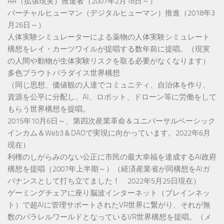
AR（拡張現実）推進者（2007年2月18日～）
バーチャルヒューマン（デジタルヒューマン）推進（2018年3
月26日～）
人体実験シミュレーターによる薬物の人体実験シミュレート
構想をレイ・カーツワイルが提唱する数年前に提唱。（現実
の人間や動物が生体実験リスクを取る必要がなくなります）
多色プラウトパラダイス世界構想
（同じ思想、価値観の人達でコミュニティ、自治体を作り、
資源を公平に分配し、AI、ロボット、ドローン等に労働をして
もらう世界構想を提唱。
2015年10月6日～、第四次産業革命＆ユニバーサルベーシック
インカム＆Web3＆DAOで実現に向かっています。2022年6月
現在）
利権のしがらみのない公正に市民の最大幸福を達成するAI政府
構想を提唱（2007年上半期～）（経済産業省が同構想をAIガ
バナンスとして打ち立てました！ 2022年5月25日現在）
ゲーミングチェアに座り脳波インターネット（ブレインネッ
ト）で超AIに管理サポートされたVR世界に繋がり、それが無
数のパラレルワールドとなっているVR世界構想を提唱。（メ