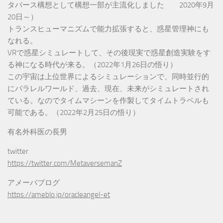
タバース構想として構想一部が主流化しました 2020年9月
20日～）
トランスヒューマニズムで能力拡張すると、惑星管理神にも
なれる。
VRで惑星シミュレートして、その後現実で惑星創造実験をす
る神になる時代が来る。（2022年1月26日の悟り）
この宇宙は上位世界によるシミュレーションで、同時並行的
にパラレルワールド、過去、現在、未来がシミュレートされ
ている。なのでタイムマシーンを作製してタイムトラベルも
可能である。（2022年2月25日の悟り）
有名外科医の長男
twitter
https://twitter.com/MetaversemanZ
アメーバブログ
https://ameblo.jp/oracleangel-et