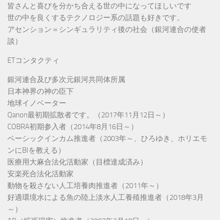
皆さんと喜びを分かち合える世の中になってほしいです
世の中を良くするテクノロジー系の話題も好きです。
アセンション＝シンギュラリティ後の社会（銀河連合の使者
談）
ETコンタクティ
銀河連合及び多次元銀河共同体所属
日本神界の神の臣下
地球イノベーター
Qanon最初期拡散者です。（2017年11月12日～）
COBRA初期参入者（2014年8月16日～）
ベーシックインカム推進者（2003年～、ひろゆき、ホリエモ
ンにBIを教える）
医療用大麻合法化活動家（目標達成済み）
安楽死合法化活動家
動物を殺さない人工培養肉推進者（2011年～）
好適環境水による魚の陸上淡水人工養殖推進者（2018年3月
～）