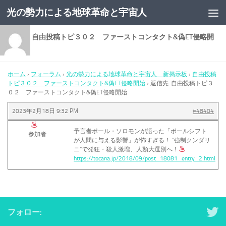
光の勢力による地球革命と宇宙人
コンテンツへスキップ
返信先: 自由投稿トピ３０２ ファーストコンタクト&偽ET侵略開
始
ホーム
›
フォーラム
›
光の勢力による地球革命と宇宙人 新掲示板
›
自由投稿
トピ３０２ ファーストコンタクト&偽ET侵略開始
›
返信先: 自由投稿トピ３
０２ ファーストコンタクト&偽ET侵略開始
2023年2月18日 9:32 PM
#48404
予言者ポール・ソロモンが語った「ポールシフト
参加者
が人間に与える影響」が怖すぎる！ “強制クンダリ
ニ”で発狂・殺人激増、人類大選別へ！
https://tocana.jp/2018/09/post_18081_entry_2.html
フォロー: