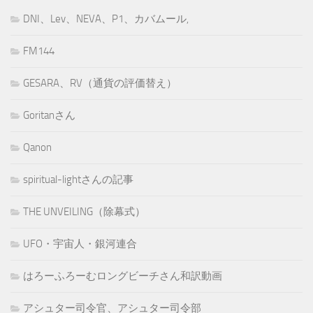
DNI、Lev、NEVA、P1、カバムール,
FM144
GESARA、RV（通貨の評価替え）
Goritanさん
Qanon
spiritual-lightさんの記事
THE UNVEILING（除幕式）
UFO・宇宙人・銀河連合
はろーふろーむロングビーチさん和訳動画
アシュター司令官、アシュター司令部