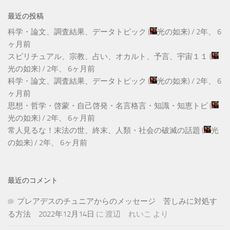
最近の投稿
科学・論文、調査結果、データトピック
(
光の如来
) /
2年、 6
ヶ月前
スピリチュアル、宗教、占い、オカルト、予言、宇宙１１
(
光の如来
) /
2年、 6ヶ月前
科学・論文、調査結果、データトピック
(
光の如来
) /
2年、 6
ヶ月前
思想・哲学・啓蒙・自己啓発・名言格言・知識・知恵トピ
(
光の如来
) /
2年、 6ヶ月前
常人見るな！末法の世、終末、人類・社会の破滅の話題
(
光
の如来
) /
2年、 6ヶ月前
最近のコメント
プレアデスのチュニアからのメッセージ 苦しみに対処す
る方法 2022年12月14日
に
渡辺 れいこ
より