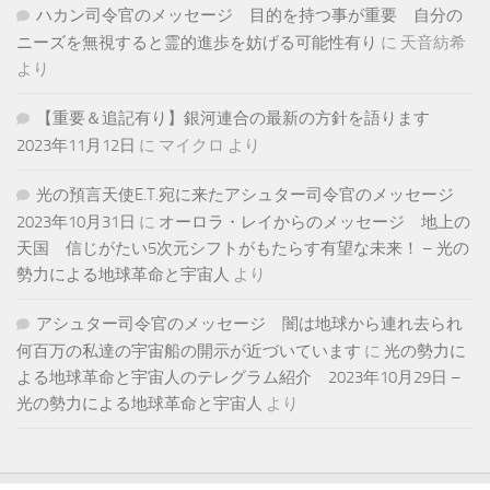
ハカン司令官のメッセージ 目的を持つ事が重要 自分の
ニーズを無視すると霊的進歩を妨げる可能性有り
に
天音紡希
より
【重要＆追記有り】銀河連合の最新の方針を語ります
2023年11月12日
に
マイクロ
より
光の預言天使E.T.宛に来たアシュター司令官のメッセージ
2023年10月31日
に
オーロラ・レイからのメッセージ 地上の
天国 信じがたい5次元シフトがもたらす有望な未来！ – 光の
勢力による地球革命と宇宙人
より
アシュター司令官のメッセージ 闇は地球から連れ去られ
何百万の私達の宇宙船の開示が近づいています
に
光の勢力に
よる地球革命と宇宙人のテレグラム紹介 2023年10月29日 –
光の勢力による地球革命と宇宙人
より