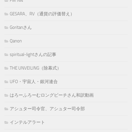
FM144
GESARA、RV（通貨の評価替え）
Goritanさん
Qanon
spiritual-lightさんの記事
THE UNVEILING（除幕式）
UFO・宇宙人・銀河連合
はろーふろーむロングビーチさん和訳動画
アシュター司令官、アシュター司令部
インテルアラート