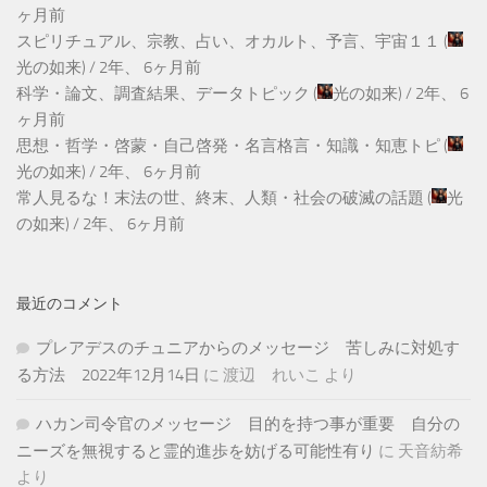
ヶ月前
スピリチュアル、宗教、占い、オカルト、予言、宇宙１１
(
光の如来
) /
2年、 6ヶ月前
科学・論文、調査結果、データトピック
(
光の如来
) /
2年、 6
ヶ月前
思想・哲学・啓蒙・自己啓発・名言格言・知識・知恵トピ
(
光の如来
) /
2年、 6ヶ月前
常人見るな！末法の世、終末、人類・社会の破滅の話題
(
光
の如来
) /
2年、 6ヶ月前
最近のコメント
プレアデスのチュニアからのメッセージ 苦しみに対処す
る方法 2022年12月14日
に
渡辺 れいこ
より
ハカン司令官のメッセージ 目的を持つ事が重要 自分の
ニーズを無視すると霊的進歩を妨げる可能性有り
に
天音紡希
より