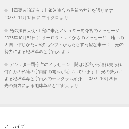
【重要＆追記有り】銀河連合の最新の方針を語ります
2023年11月12日
に
マイクロ
より
光の預言天使E.T.宛に来たアシュター司令官のメッセージ
2023年10月31日
に
オーロラ・レイからのメッセージ 地上の
天国 信じがたい5次元シフトがもたらす有望な未来！ – 光の
勢力による地球革命と宇宙人
より
アシュター司令官のメッセージ 闇は地球から連れ去られ
何百万の私達の宇宙船の開示が近づいています
に
光の勢力に
よる地球革命と宇宙人のテレグラム紹介 2023年10月29日 –
光の勢力による地球革命と宇宙人
より
アーカイブ