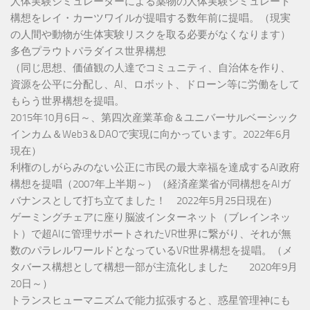
人体実験シミュレーターによる薬物の人体実験シミュレート
構想をレイ・カーツワイルが提唱する数年前に提唱。（現実
の人間や動物が生体実験リスクを取る必要がなくなります）
多色プラウトパラダイス世界構想
（同じ思想、価値観の人達でコミュニティ、自治体を作り、
資源を公平に分配し、AI、ロボット、ドローン等に労働をして
もらう世界構想を提唱。
2015年10月6日～、第四次産業革命＆ユニバーサルベーシック
インカム＆Web3＆DAOで実現に向かっています。2022年6月
現在）
利権のしがらみのない公正に市民の最大幸福を達成するAI政府
構想を提唱（2007年上半期～）（経済産業省が同構想をAIガ
バナンスとして打ち立てました！ 2022年5月25日現在）
ゲーミングチェアに座り脳波インターネット（ブレインネッ
ト）で超AIに管理サポートされたVR世界に繋がり、それが無
数のパラレルワールドとなっているVR世界構想を提唱。（メ
タバース構想として構想一部が主流化しました 2020年9月
20日～）
トランスヒューマニズムで能力拡張すると、惑星管理神にも