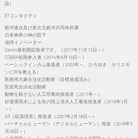
談）
ETコンタクティ
銀河連合及び多次元銀河共同体所属
日本神界の神の臣下
地球イノベーター
Qanon最初期拡散者です。（2017年11月12日～）
COBRA初期参入者（2014年8月16日～）
ベーシックインカム推進者（2003年～、ひろゆき、ホリエモ
ンにBIを教える）
医療用大麻合法化活動家（目標達成済み）
安楽死合法化活動家
動物を殺さない人工培養肉推進者（2011年～）
好適環境水による魚の陸上淡水人工養殖推進者（2018年3月
～）
AR（拡張現実）推進者（2007年2月18日～）
バーチャルヒューマン（デジタルヒューマン）推進（2018年3
月26日～）