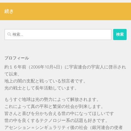
続き
検
索:
プロフィール
約１６年前（2006年10月4日）に宇宙連合の宇宙人に啓示され
て以来、
地上の闇の支配と戦っている預言者です。
光の戦士として長年活動しています。
もうすぐ地球は光の勢力によって解放されます。
これによって真の平和と繁栄の社会が到来します。
皆さんと喜びを分かち合える世の中になってほしいです
世の中を良くするテクノロジー系の話題も好きです。
アセンション＝シンギュラリティ後の社会（銀河連合の使者