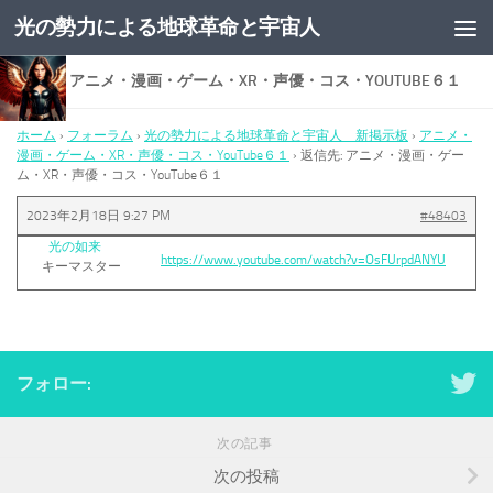
光の勢力による地球革命と宇宙人
コンテンツへスキップ
返信先: アニメ・漫画・ゲーム・XR・声優・コス・YOUTUBE６１
ホーム
›
フォーラム
›
光の勢力による地球革命と宇宙人 新掲示板
›
アニメ・
漫画・ゲーム・XR・声優・コス・YouTube６１
›
返信先: アニメ・漫画・ゲー
ム・XR・声優・コス・YouTube６１
2023年2月18日 9:27 PM
#48403
光の如来
https://www.youtube.com/watch?v=OsFUrpdANYU
キーマスター
フォロー:
次の記事
次の投稿