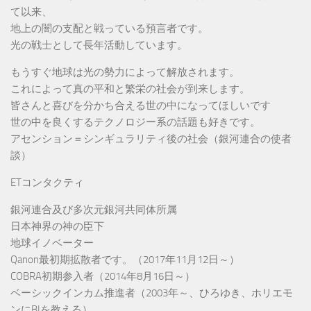
て以来、
地上の闇の支配と戦っている預言者です。
光の戦士として長年活動しています。
もうすぐ地球は光の勢力によって解放されます。
これによって真の平和と繁栄の社会が到来します。
皆さんと喜びを分かち合える世の中になってほしいです
世の中を良くするテクノロジー系の話題も好きです。
アセンション＝シンギュラリティ後の社会（銀河連合の使者
談）
ETコンタクティ
銀河連合及び多次元銀河共同体所属
日本神界の神の臣下
地球イノベーター
Qanon最初期拡散者です。（2017年11月12日～）
COBRA初期参入者（2014年8月16日～）
ベーシックインカム推進者（2003年～、ひろゆき、ホリエモ
ンにBIを教える）