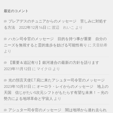
最近のコメント
プレアデスのチュニアからのメッセージ 苦しみに対処す
る方法 2022年12月14日
に
渡辺 れいこ
より
ハカン司令官のメッセージ 目的を持つ事が重要 自分の
ニーズを無視すると霊的進歩を妨げる可能性有り
に
天音紡希
より
【重要＆追記有り】銀河連合の最新の方針を語ります
2023年11月12日
に
マイクロ
より
光の預言天使E.T.宛に来たアシュター司令官のメッセージ
2023年10月31日
に
オーロラ・レイからのメッセージ 地上の
天国 信じがたい5次元シフトがもたらす有望な未来！ – 光の
勢力による地球革命と宇宙人
より
アシュター司令官のメッセージ 闇は地球から連れ去られ