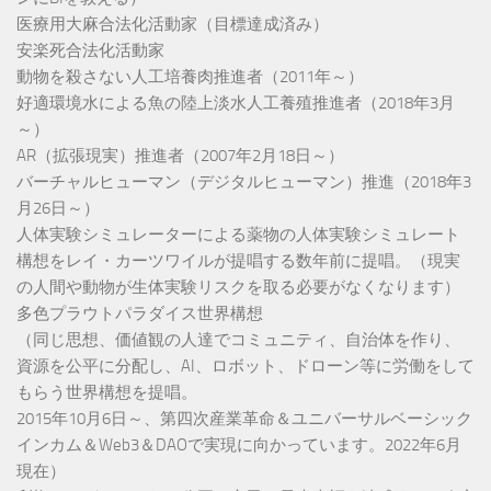
医療用大麻合法化活動家（目標達成済み）
安楽死合法化活動家
動物を殺さない人工培養肉推進者（2011年～）
好適環境水による魚の陸上淡水人工養殖推進者（2018年3月
～）
AR（拡張現実）推進者（2007年2月18日～）
バーチャルヒューマン（デジタルヒューマン）推進（2018年3
月26日～）
人体実験シミュレーターによる薬物の人体実験シミュレート
構想をレイ・カーツワイルが提唱する数年前に提唱。（現実
の人間や動物が生体実験リスクを取る必要がなくなります）
多色プラウトパラダイス世界構想
（同じ思想、価値観の人達でコミュニティ、自治体を作り、
資源を公平に分配し、AI、ロボット、ドローン等に労働をして
もらう世界構想を提唱。
2015年10月6日～、第四次産業革命＆ユニバーサルベーシック
インカム＆Web3＆DAOで実現に向かっています。2022年6月
現在）