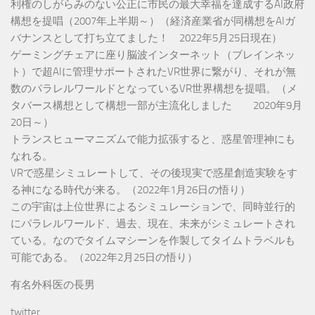
利権のしがらみのない公正に市民の最大幸福を達成するAI政府
構想を提唱（2007年上半期～）（経済産業省が同構想をAIガ
バナンスとして打ち立てました！ 2022年5月25日現在）
ゲーミングチェアに座り脳波インターネット（ブレインネッ
ト）で超AIに管理サポートされたVR世界に繋がり、それが無
数のパラレルワールドとなっているVR世界構想を提唱。（メ
タバース構想として構想一部が主流化しました 2020年9月
20日～）
トランスヒューマニズムで能力拡張すると、惑星管理神にも
なれる。
VRで惑星シミュレートして、その後現実で惑星創造実験をす
る神になる時代が来る。（2022年1月26日の悟り）
この宇宙は上位世界によるシミュレーションで、同時並行的
にパラレルワールド、過去、現在、未来がシミュレートされ
ている。なのでタイムマシーンを作製してタイムトラベルも
可能である。（2022年2月25日の悟り）
有名外科医の長男
twitter