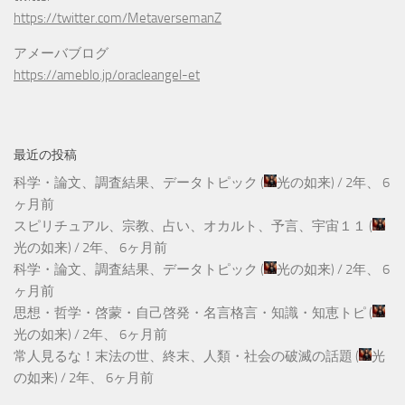
https://twitter.com/MetaversemanZ
アメーバブログ
https://ameblo.jp/oracleangel-et
最近の投稿
科学・論文、調査結果、データトピック
(
光の如来
) /
2年、 6
ヶ月前
スピリチュアル、宗教、占い、オカルト、予言、宇宙１１
(
光の如来
) /
2年、 6ヶ月前
科学・論文、調査結果、データトピック
(
光の如来
) /
2年、 6
ヶ月前
思想・哲学・啓蒙・自己啓発・名言格言・知識・知恵トピ
(
光の如来
) /
2年、 6ヶ月前
常人見るな！末法の世、終末、人類・社会の破滅の話題
(
光
の如来
) /
2年、 6ヶ月前