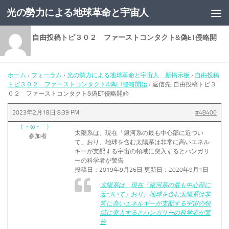
光の勢力による地球革命と宇宙人
コンテンツへスキップ
返信先: 自由投稿トピ３０２ ファーストコンタクト&偽ET侵略開
始
ホーム
›
フォーラム
›
光の勢力による地球革命と宇宙人 新掲示板
›
自由投稿
トピ３０２ ファーストコンタクト&偽ET侵略開始
›
返信先: 自由投稿トピ３
０２ ファーストコンタクト&偽ET侵略開始
2023年2月18日 8:39 PM
#48400
(´・ω・｀)
太陽系は、現在「銀河系の最も中心部に近づい
参加者
て」おり、地球を含む太陽系は非常に高いエネル
ギーが支配する宇宙の領域に突入するとハンガリ
ーの科学者が警告
投稿日：2019年9月26日 更新日：2020年9月1日
太陽系は、現在「銀河系の最も中心部に
近づいて」おり、地球を含む太陽系は非
常に高いエネルギーが支配する宇宙の領
域に突入するとハンガリーの科学者が警
告