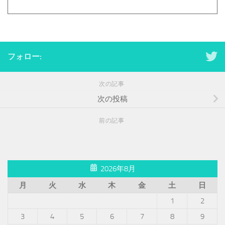
フォロー:
次の記事
次の投稿
前の記事
2026年8月
月
火
水
木
金
土
日
1
2
3
4
5
6
7
8
9