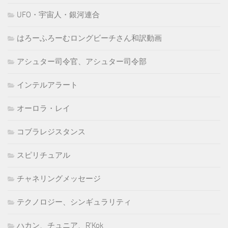
UFO・宇宙人・銀河連合
はろーふろーむロングビーチさん和訳動画
アシュター司令官、アシュター司令部
インテルアラート
オーロラ・レイ
コブラレジスタンス
スピリチュアル
チャネリングメッセージ
テクノロジー、シンギュラリティ
ハカン、チュニア、R'Kok