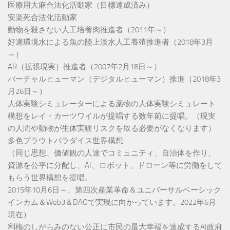
医療用大麻合法化活動家（目標達成済み）
安楽死合法化活動家
動物を殺さない人工培養肉推進者（2011年～）
好適環境水による魚の陸上淡水人工養殖推進者（2018年3月
～）
AR（拡張現実）推進者（2007年2月18日～）
バーチャルヒューマン（デジタルヒューマン）推進（2018年3
月26日～）
人体実験シミュレーターによる薬物の人体実験シミュレート
構想をレイ・カーツワイルが提唱する数年前に提唱。（現実
の人間や動物が生体実験リスクを取る必要がなくなります）
多色プラウトパラダイス世界構想
（同じ思想、価値観の人達でコミュニティ、自治体を作り、
資源を公平に分配し、AI、ロボット、ドローン等に労働をして
もらう世界構想を提唱。
2015年10月6日～、第四次産業革命＆ユニバーサルベーシック
インカム＆Web3＆DAOで実現に向かっています。2022年6月
現在）
利権のしがらみのない公正に市民の最大幸福を達成するAI政府