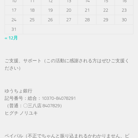
10
11
12
13
14
15
16
17
18
19
20
21
22
23
24
25
26
27
28
29
30
31
« 12月
ご支援、サポート（この活動に感謝される方はぜひご支援く
ださい）
ゆうちょ銀行
記号番号：総合：10370-84078291
（普通：〇三八店 8407829）
ヒグチ ノリユキ
ペイパル（不正でちゃんと振り込まれるかわかりません、ビ