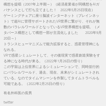
構想を提唱（2007年上半期～）（経済産業省が同構想をAIガ
バナンスとして打ち立てました！ 2022年5月25日現在）
ゲーミングチェアに座り脳波インターネット（ブレインネッ
ト）で超AIに管理サポートされたVR世界に繋がり、それが無
数のパラレルワールドとなっているVR世界構想を提唱。（メ
タバース構想として構想一部が主流化しました 2020年9月
20日～）
トランスヒューマニズムで能力拡張すると、惑星管理神にも
なれる。
VRで惑星シミュレートして、その後現実で惑星創造実験をす
る神になる時代が来る。（2022年1月26日の悟り）
この宇宙は上位世界によるシミュレーションで、同時並行的
にパラレルワールド、過去、現在、未来がシミュレートされ
ている。なのでタイムマシーンを作製してタイムトラベルも
可能である。（2022年2月25日の悟り）
有名外科医の長男
twitter