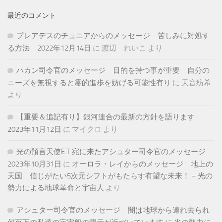
最近のコメント
プレアデスのチュニアからのメッセージ 苦しみに対処す
る方法 2022年12月14日
に
渡辺 れいこ
より
ハカン司令官のメッセージ 目的を持つ事が重要 自分の
ニーズを無視すると霊的進歩を妨げる可能性有り
に
天音紡希
より
【重要＆追記有り】銀河連合の最新の方針を語ります
2023年11月12日
に
マイクロ
より
光の預言天使E.T.宛に来たアシュター司令官のメッセージ
2023年10月31日
に
オーロラ・レイからのメッセージ 地上の
天国 信じがたい5次元シフトがもたらす有望な未来！ – 光の
勢力による地球革命と宇宙人
より
アシュター司令官のメッセージ 闇は地球から連れ去られ