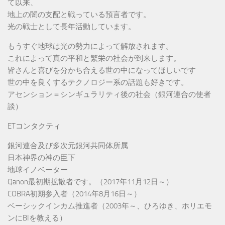
て以来、
地上の闇の支配と戦っている預言者です。
光の戦士として長年活動しています。
もうすぐ地球は光の勢力によって解放されます。
これによって真の平和と繁栄の社会が到来します。
皆さんと喜びを分かち合える世の中になってほしいです
世の中を良くするテクノロジー系の話題も好きです。
アセンション＝シンギュラリティ後の社会（銀河連合の使者
談）
ETコンタクティ
銀河連合及び多次元銀河共同体所属
日本神界の神の臣下
地球イノベーター
Qanon最初期拡散者です。（2017年11月12日～）
COBRA初期参入者（2014年8月16日～）
ベーシックインカム推進者（2003年～、ひろゆき、ホリエモ
ンにBIを教える）