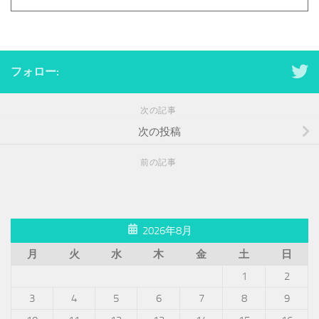
フォロー:
次の記事
次の投稿
前の記事
2026年8月
月
火
水
木
金
土
日
1
2
3
4
5
6
7
8
9