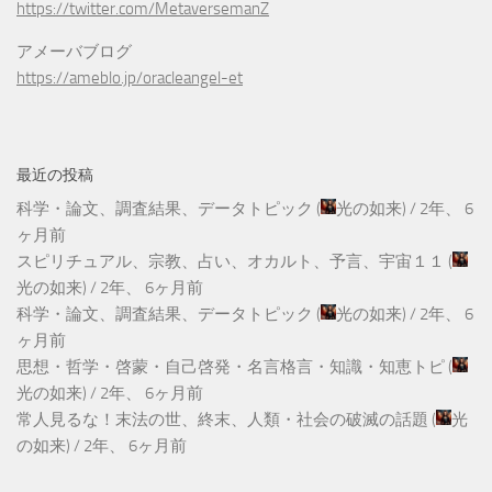
https://twitter.com/MetaversemanZ
アメーバブログ
https://ameblo.jp/oracleangel-et
最近の投稿
科学・論文、調査結果、データトピック
(
光の如来
) /
2年、 6
ヶ月前
スピリチュアル、宗教、占い、オカルト、予言、宇宙１１
(
光の如来
) /
2年、 6ヶ月前
科学・論文、調査結果、データトピック
(
光の如来
) /
2年、 6
ヶ月前
思想・哲学・啓蒙・自己啓発・名言格言・知識・知恵トピ
(
光の如来
) /
2年、 6ヶ月前
常人見るな！末法の世、終末、人類・社会の破滅の話題
(
光
の如来
) /
2年、 6ヶ月前