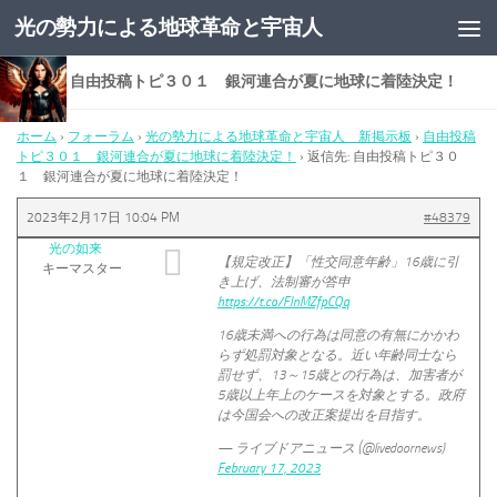
光の勢力による地球革命と宇宙人
コンテンツへスキップ
返信先: 自由投稿トピ３０１ 銀河連合が夏に地球に着陸決定！
ホーム
›
フォーラム
›
光の勢力による地球革命と宇宙人 新掲示板
›
自由投稿
トピ３０１ 銀河連合が夏に地球に着陸決定！
›
返信先: 自由投稿トピ３０
１ 銀河連合が夏に地球に着陸決定！
2023年2月17日 10:04 PM
#48379
光の如来
【規定改正】「性交同意年齢」16歳に引
キーマスター
き上げ、法制審が答申
https://t.co/FInMZfpCQq
16歳未満への行為は同意の有無にかかわ
らず処罰対象となる。近い年齢同士なら
罰せず、13～15歳との行為は、加害者が
5歳以上年上のケースを対象とする。政府
は今国会への改正案提出を目指す。
— ライブドアニュース (@livedoornews)
February 17, 2023