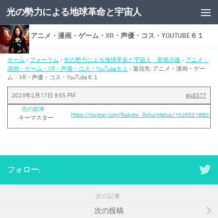
光の勢力による地球革命と宇宙人
コンテンツへスキップ
返信先: アニメ・漫画・ゲーム・XR・声優・コス・YOUTUBE６１
ホーム
›
フォーラム
›
光の勢力による地球革命と宇宙人 新掲示板
›
アニメ・
漫画・ゲーム・XR・声優・コス・YouTube６１
›
返信先: アニメ・漫画・ゲー
ム・XR・声優・コス・YouTube６１
2023年2月17日 9:55 PM
#48377
光の如来
https://twitter.com/Nekota_Ashu/status/16265218801
キーマスター
フォロー:
次の記事
次の投稿