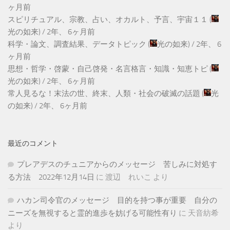
ヶ月前
スピリチュアル、宗教、占い、オカルト、予言、宇宙１１
(
光の如来
) /
2年、 6ヶ月前
科学・論文、調査結果、データトピック
(
光の如来
) /
2年、 6
ヶ月前
思想・哲学・啓蒙・自己啓発・名言格言・知識・知恵トピ
(
光の如来
) /
2年、 6ヶ月前
常人見るな！末法の世、終末、人類・社会の破滅の話題
(
光
の如来
) /
2年、 6ヶ月前
最近のコメント
プレアデスのチュニアからのメッセージ 苦しみに対処す
る方法 2022年12月14日
に
渡辺 れいこ
より
ハカン司令官のメッセージ 目的を持つ事が重要 自分の
ニーズを無視すると霊的進歩を妨げる可能性有り
に
天音紡希
より