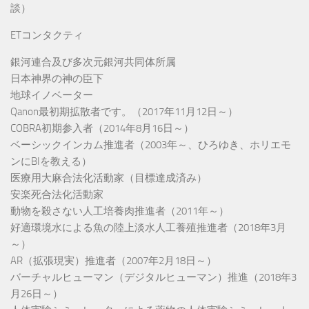
談）
ETコンタクティ
銀河連合及び多次元銀河共同体所属
日本神界の神の臣下
地球イノベーター
Qanon最初期拡散者です。（2017年11月12日～）
COBRA初期参入者（2014年8月16日～）
ベーシックインカム推進者（2003年～、ひろゆき、ホリエモ
ンにBIを教える）
医療用大麻合法化活動家（目標達成済み）
安楽死合法化活動家
動物を殺さない人工培養肉推進者（2011年～）
好適環境水による魚の陸上淡水人工養殖推進者（2018年3月
～）
AR（拡張現実）推進者（2007年2月18日～）
バーチャルヒューマン（デジタルヒューマン）推進（2018年3
月26日～）