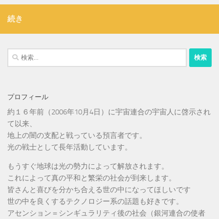
続き
検
索:
プロフィール
約１６年前（2006年10月4日）に宇宙連合の宇宙人に啓示され
て以来、
地上の闇の支配と戦っている預言者です。
光の戦士として長年活動しています。
もうすぐ地球は光の勢力によって解放されます。
これによって真の平和と繁栄の社会が到来します。
皆さんと喜びを分かち合える世の中になってほしいです
世の中を良くするテクノロジー系の話題も好きです。
アセンション＝シンギュラリティ後の社会（銀河連合の使者