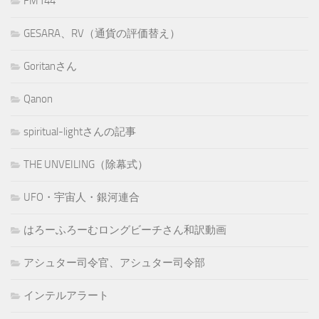
FM144
GESARA、RV（通貨の評価替え）
Goritanさん
Qanon
spiritual-lightさんの記事
THE UNVEILING（除幕式）
UFO・宇宙人・銀河連合
はろーふろーむロングビーチさん和訳動画
アシュター司令官、アシュター司令部
インテルアラート