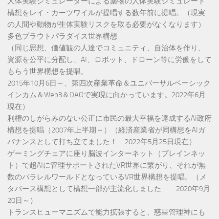
人体実験シミュレーターによる薬物の人体実験シミュレート
構想をレイ・カーツワイルが提唱する数年前に提唱。（現実
の人間や動物が生体実験リスクを取る必要がなくなります）
多色プラウトパラダイス世界構想
（同じ思想、価値観の人達でコミュニティ、自治体を作り、
資源を公平に分配し、AI、ロボット、ドローン等に労働をして
もらう世界構想を提唱。
2015年10月6日～、第四次産業革命＆ユニバーサルベーシック
インカム＆Web3＆DAOで実現に向かっています。2022年6月
現在）
利権のしがらみのない公正に市民の最大幸福を達成するAI政府
構想を提唱（2007年上半期～）（経済産業省が同構想をAIガ
バナンスとして打ち立てました！ 2022年5月25日現在）
ゲーミングチェアに座り脳波インターネット（ブレインネッ
ト）で超AIに管理サポートされたVR世界に繋がり、それが無
数のパラレルワールドとなっているVR世界構想を提唱。（メ
タバース構想として構想一部が主流化しました 2020年9月
20日～）
トランスヒューマニズムで能力拡張すると、惑星管理神にも