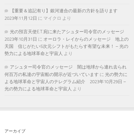
【重要＆追記有り】銀河連合の最新の方針を語ります
2023年11月12日
に
マイクロ
より
光の預言天使E.T.宛に来たアシュター司令官のメッセージ
2023年10月31日
に
オーロラ・レイからのメッセージ 地上の
天国 信じがたい5次元シフトがもたらす有望な未来！ – 光の
勢力による地球革命と宇宙人
より
アシュター司令官のメッセージ 闇は地球から連れ去られ
何百万の私達の宇宙船の開示が近づいています
に
光の勢力に
よる地球革命と宇宙人のテレグラム紹介 2023年10月29日 –
光の勢力による地球革命と宇宙人
より
アーカイブ