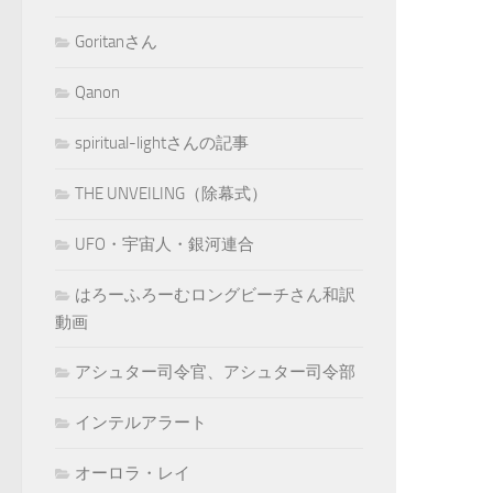
Goritanさん
Qanon
spiritual-lightさんの記事
THE UNVEILING（除幕式）
UFO・宇宙人・銀河連合
はろーふろーむロングビーチさん和訳
動画
アシュター司令官、アシュター司令部
インテルアラート
オーロラ・レイ