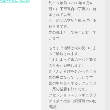
https://t.co/NUThwJTsbX
約１６年前（2006年10月4
日）に宇宙連合の宇宙人に啓
示されて以来、
地上の闇の支配と戦っている
預言者です。
光の戦士として長年活動して
います。
もうすぐ地球は光の勢力によ
って解放されます。
これによって真の平和と繁栄
の社会が到来します。
皆さんと喜びを分かち合える
世の中になってほしいです
世の中を良くするテクノロジ
ー系の話題も好きです。
アセンション＝シンギュラリ
ティ後の社会（銀河連合の使
者談）