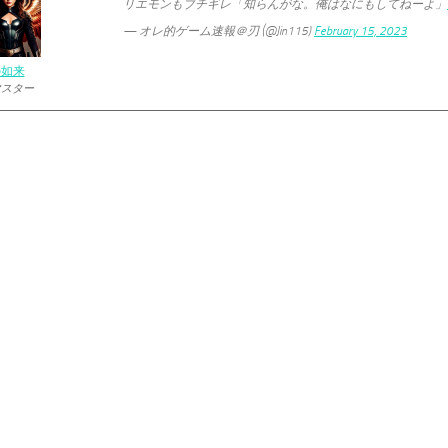
リエモンもブチギレ「知らんがな。俺はなにもしてねーよ」
— オレ的ゲーム速報＠刃 (@Jin115)
February 15, 2023
の如来
マスター