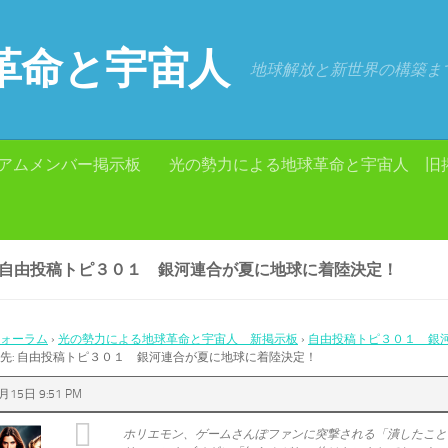
革命と宇宙人
地球解放と新世界の構築ま
アムメンバー掲示板
光の勢力による地球革命と宇宙人 旧
: 自由投稿トピ３０１ 銀河連合が夏に地球に着陸決定！
ォーラム
›
光の勢力による地球革命と宇宙人 新掲示板
›
自由投稿トピ３０１ 銀
先: 自由投稿トピ３０１ 銀河連合が夏に地球に着陸決定！
月15日 9:51 PM
ホリエモン、ゲームさんぽファンに突撃される「潰したこと