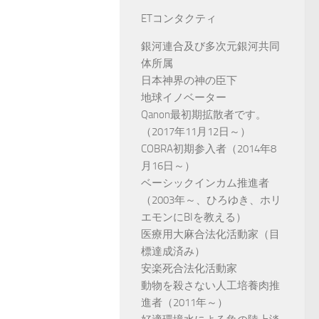
ETコンタクティ
銀河連合及び多次元銀河共同
体所属
日本神界の神の臣下
地球イノベーター
Qanon最初期拡散者です。
（2017年11月12日～）
COBRA初期参入者（2014年8
月16日～）
ベーシックインカム推進者
（2003年～、ひろゆき、ホリ
エモンにBIを教える）
医療用大麻合法化活動家（目
標達成済み）
安楽死合法化活動家
動物を殺さない人工培養肉推
進者（2011年～）