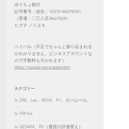
ゆうちょ銀行
記号番号：総合：10370-84078291
（普通：〇三八店 8407829）
ヒグチ ノリユキ
ペイパル（不正でちゃんと振り込まれる
かわかりません、ビジネスアカウントな
ので手数料も引かれます）
https://paypal.me/oracleangel/
カテゴリー
DNI、Lev、NEVA、P1、カバムール,
FM144
GESARA、RV（通貨の評価替え）