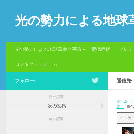
コンテンツへスキップ
光の勢力による地球
光の勢力による地球革命と宇宙人 新掲示板
プレミ
コンタクトフォーム
フォロー:
返信先
次の記事
ホーム
›
フ
次の投稿
定！
›
返信
2023年2
前の記事