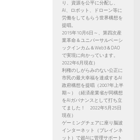
り、資源を公平に分配し、
AI、ロボット、ドローン等に
労働をしてもらう世界構想を
提唱。
2015年10月6日～、第四次産
業革命＆ユニバーサルベーシ
ックインカム＆Web3＆DAO
で実現に向かっています。
2022年6月現在）
利権のしがらみのない公正に
市民の最大幸福を達成するAI
政府構想を提唱（2007年上半
期～）（経済産業省が同構想
をAIガバナンスとして打ち立
てました！ 2022年5月25日
現在）
ゲーミングチェアに座り脳波
インターネット（ブレインネ
ット）で超AIに管理サポート