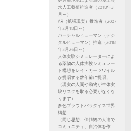
好適環境水による魚の陸上淡
水人工養殖推進者（2018年3
月～）
AR（拡張現実）推進者（2007
年2月18日～）
バーチャルヒューマン（デジ
タルヒューマン）推進（2018
年3月26日～）
人体実験シミュレーターによ
る薬物の人体実験シミュレー
ト構想をレイ・カーツワイル
が提唱する数年前に提唱。
（現実の人間や動物が生体実
験リスクを取る必要がなくな
ります）
多色プラウトパラダイス世界
構想
（同じ思想、価値観の人達で
コミュニティ、自治体を作