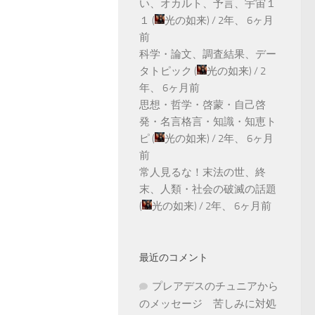
い、オカルト、予言、宇宙１
１
(
光の如来
) /
2年、 6ヶ月
前
科学・論文、調査結果、デー
タトピック
(
光の如来
) /
2
年、 6ヶ月前
思想・哲学・啓蒙・自己啓
発・名言格言・知識・知恵ト
ピ
(
光の如来
) /
2年、 6ヶ月
前
常人見るな！末法の世、終
末、人類・社会の破滅の話題
(
光の如来
) /
2年、 6ヶ月前
最近のコメント
プレアデスのチュニアから
のメッセージ 苦しみに対処