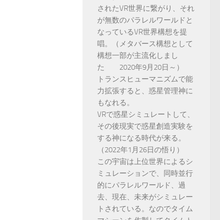
されたVR世界に繋がり、それ
が無数のパラレルワールドと
なっているVR世界構想を提
唱。（メタバース構想として
構想一部が主流化しまし
た 2020年9月20日～）
トランスヒューマニズムで能
力拡張すると、惑星管理神に
もなれる。
VRで惑星シミュレートして、
その後現実で惑星創造実験を
する神になる時代が来る。
（2022年1月26日の悟り）
この宇宙は上位世界によるシ
ミュレーションで、同時並行
的にパラレルワールド、過
去、現在、未来がシミュレー
トされている。なのでタイム