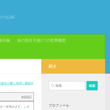
での記録
掲示板
光の預言天使E.T.の世界構想
続き
河連合が夏に地球に着陸決
検
索:
#48307
プロフィール
を一生恨みます」→ホ