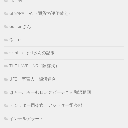
FM144
GESARA、RV（通貨の評価替え）
Goritanさん
Qanon
spiritual-lightさんの記事
THE UNVEILING（除幕式）
UFO・宇宙人・銀河連合
はろーふろーむロングビーチさん和訳動画
アシュター司令官、アシュター司令部
インテルアラート