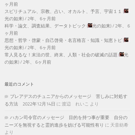
ヶ月前
スピリチュアル、宗教、占い、オカルト、予言、宇宙１１
(
光の如来
) /
2年、 6ヶ月前
科学・論文、調査結果、データトピック
(
光の如来
) /
2年、 6
ヶ月前
思想・哲学・啓蒙・自己啓発・名言格言・知識・知恵トピ
(
光の如来
) /
2年、 6ヶ月前
常人見るな！末法の世、終末、人類・社会の破滅の話題
(
光
の如来
) /
2年、 6ヶ月前
最近のコメント
プレアデスのチュニアからのメッセージ 苦しみに対処す
る方法 2022年12月14日
に
渡辺 れいこ
より
ハカン司令官のメッセージ 目的を持つ事が重要 自分の
ニーズを無視すると霊的進歩を妨げる可能性有り
に
天音紡希
より