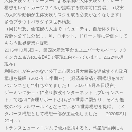
人体実験シミュレーターによる薬物の人体実験シミュレート
構想をレイ・カーツワイルが提唱する数年前に提唱。（現実
の人間や動物が生体実験リスクを取る必要がなくなります）
多色プラウトパラダイス世界構想
（同じ思想、価値観の人達でコミュニティ、自治体を作り、
資源を公平に分配し、AI、ロボット、ドローン等に労働をして
もらう世界構想を提唱。
2015年10月6日～、第四次産業革命＆ユニバーサルベーシック
インカム＆Web3＆DAOで実現に向かっています。2022年6月
現在）
利権のしがらみのない公正に市民の最大幸福を達成するAI政府
構想を提唱（2007年上半期～）（経済産業省が同構想をAIガ
バナンスとして打ち立てました！ 2022年5月25日現在）
ゲーミングチェアに座り脳波インターネット（ブレインネッ
ト）で超AIに管理サポートされたVR世界に繋がり、それが無
数のパラレルワールドとなっているVR世界構想を提唱。（メ
タバース構想として構想一部が主流化しました 2020年9月
20日～）
トランスヒューマニズムで能力拡張すると、惑星管理神にも