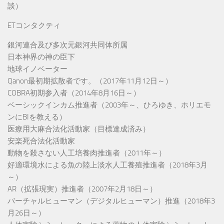
談）
ETコンタクティ
銀河連合及び多次元銀河共同体所属
日本神界の神の臣下
地球イノベーター
Qanon最初期拡散者です。（2017年11月12日～）
COBRA初期参入者（2014年8月16日～）
ベーシックインカム推進者（2003年～、ひろゆき、ホリエモ
ンにBIを教える）
医療用大麻合法化活動家（目標達成済み）
安楽死合法化活動家
動物を殺さない人工培養肉推進者（2011年～）
好適環境水による魚の陸上淡水人工養殖推進者（2018年3月
～）
AR（拡張現実）推進者（2007年2月18日～）
バーチャルヒューマン（デジタルヒューマン）推進（2018年3
月26日～）