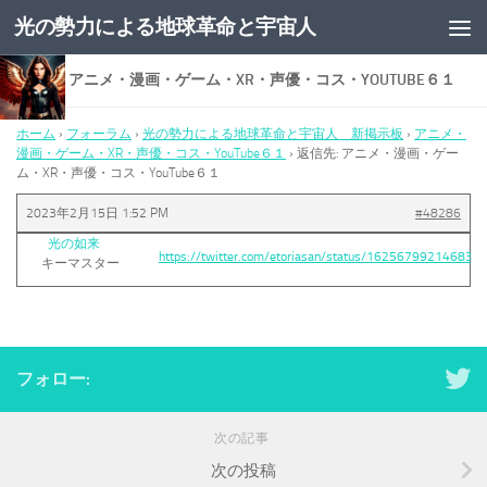
光の勢力による地球革命と宇宙人
コンテンツへスキップ
返信先: アニメ・漫画・ゲーム・XR・声優・コス・YOUTUBE６１
ホーム
›
フォーラム
›
光の勢力による地球革命と宇宙人 新掲示板
›
アニメ・
漫画・ゲーム・XR・声優・コス・YouTube６１
›
返信先: アニメ・漫画・ゲー
ム・XR・声優・コス・YouTube６１
2023年2月15日 1:52 PM
#48286
光の如来
https://twitter.com/etoriasan/status/162567992146831
キーマスター
フォロー:
次の記事
次の投稿