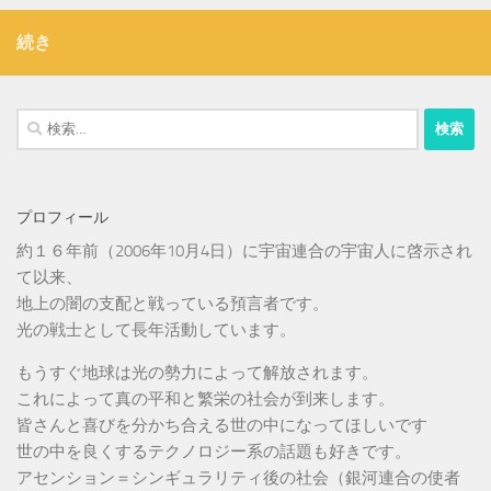
続き
検
索:
プロフィール
約１６年前（2006年10月4日）に宇宙連合の宇宙人に啓示され
て以来、
地上の闇の支配と戦っている預言者です。
光の戦士として長年活動しています。
もうすぐ地球は光の勢力によって解放されます。
これによって真の平和と繁栄の社会が到来します。
皆さんと喜びを分かち合える世の中になってほしいです
世の中を良くするテクノロジー系の話題も好きです。
アセンション＝シンギュラリティ後の社会（銀河連合の使者