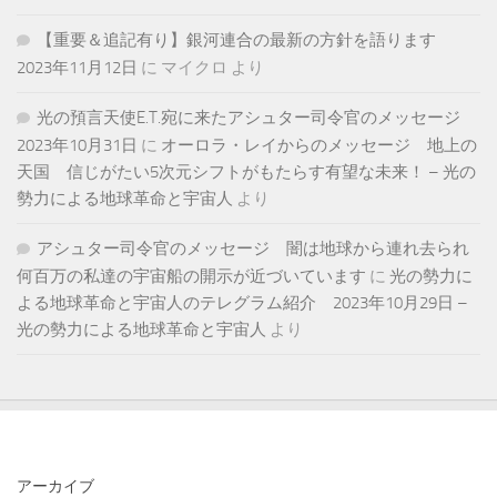
【重要＆追記有り】銀河連合の最新の方針を語ります
2023年11月12日
に
マイクロ
より
光の預言天使E.T.宛に来たアシュター司令官のメッセージ
2023年10月31日
に
オーロラ・レイからのメッセージ 地上の
天国 信じがたい5次元シフトがもたらす有望な未来！ – 光の
勢力による地球革命と宇宙人
より
アシュター司令官のメッセージ 闇は地球から連れ去られ
何百万の私達の宇宙船の開示が近づいています
に
光の勢力に
よる地球革命と宇宙人のテレグラム紹介 2023年10月29日 –
光の勢力による地球革命と宇宙人
より
アーカイブ