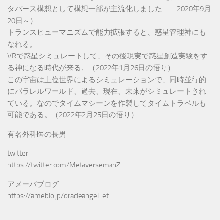
タバース構想として構想一部が主流化しました 2020年9月
20日～）
トランスヒューマニズムで能力拡張すると、惑星管理神にも
なれる。
VRで惑星シミュレートして、その後現実で惑星創造実験をす
る神になる時代が来る。（2022年1月26日の悟り）
この宇宙は上位世界によるシミュレーションで、同時並行的
にパラレルワールド、過去、現在、未来がシミュレートされ
ている。なのでタイムマシーンを作製してタイムトラベルも
可能である。（2022年2月25日の悟り）
有名外科医の長男
twitter
https://twitter.com/MetaversemanZ
アメーバブログ
https://ameblo.jp/oracleangel-et