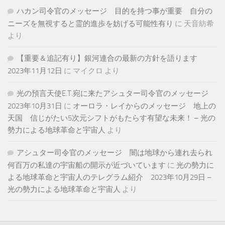
ハカン司令官のメッセージ 目的を持つ事が重要 自分の
ニーズを無視すると霊的進歩を妨げる可能性有り
に
天音紡希
より
【重要＆追記有り】銀河連合の最新の方針を語ります
2023年11月12日
に
マイクロ
より
光の預言天使E.T.宛に来たアシュター司令官のメッセージ
2023年10月31日
に
オーロラ・レイからのメッセージ 地上の
天国 信じがたい5次元シフトがもたらす有望な未来！ – 光の
勢力による地球革命と宇宙人
より
アシュター司令官のメッセージ 闇は地球から連れ去られ
何百万の私達の宇宙船の開示が近づいています
に
光の勢力に
よる地球革命と宇宙人のテレグラム紹介 2023年10月29日 –
光の勢力による地球革命と宇宙人
より