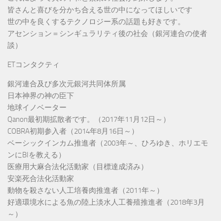
皆さんと喜びを分かち合える世の中になってほしいです
世の中を良くするテクノロジー系の話題も好きです。
アセンション＝シンギュラリティ後の社会（銀河連合の使者
談）
ETコンタクティ
銀河連合及び多次元銀河共同体所属
日本神界の神の臣下
地球イノベーター
Qanon最初期拡散者です。（2017年11月12日～）
COBRA初期参入者（2014年8月16日～）
ベーシックインカム推進者（2003年～、ひろゆき、ホリエモ
ンにBIを教える）
医療用大麻合法化活動家（目標達成済み）
安楽死合法化活動家
動物を殺さない人工培養肉推進者（2011年～）
好適環境水による魚の陸上淡水人工養殖推進者（2018年3月
～）