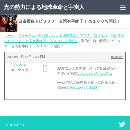
光の勢力による地球革命と宇宙人
コンテンツへスキップ
返信先: 自由投稿トピ３００ 台湾有事終了！RV１００％開始！
ホーム
›
フォーラム
›
光の勢力による地球革命と宇宙人 新掲示板
›
自由投稿
トピ３００ 台湾有事終了！RV１００％開始！
›
返信先: 自由投稿トピ３０
０ 台湾有事終了！RV１００％開始！
2023年2月12日 7:43 PM
#48207
光の如来
39歳以下の若年層、住宅で負債膨らむ
キーマスター
年収の3倍超
https://t.co/sZeAxxWGea
— 日本経済新聞 電子版（日経電子版）
(@nikkei)
February 12, 2023
フォロー: