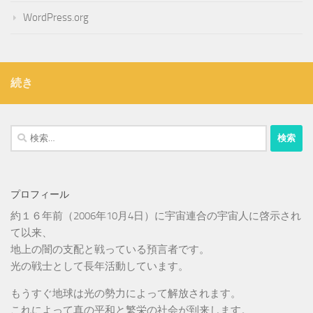
WordPress.org
続き
検
索:
プロフィール
約１６年前（2006年10月4日）に宇宙連合の宇宙人に啓示され
て以来、
地上の闇の支配と戦っている預言者です。
光の戦士として長年活動しています。
もうすぐ地球は光の勢力によって解放されます。
これによって真の平和と繁栄の社会が到来します。