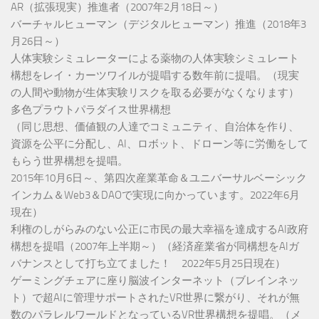
AR（拡張現実）推進者（2007年2月18日～）
バーチャルヒューマン（デジタルヒューマン）推進（2018年3
月26日～）
人体実験シミュレーターによる薬物の人体実験シミュレート
構想をレイ・カーツワイルが提唱する数年前に提唱。（現実
の人間や動物が生体実験リスクを取る必要がなくなります）
多色プラウトパラダイス世界構想
（同じ思想、価値観の人達でコミュニティ、自治体を作り、
資源を公平に分配し、AI、ロボット、ドローン等に労働をして
もらう世界構想を提唱。
2015年10月6日～、第四次産業革命＆ユニバーサルベーシック
インカム＆Web3＆DAOで実現に向かっています。2022年6月
現在）
利権のしがらみのない公正に市民の最大幸福を達成するAI政府
構想を提唱（2007年上半期～）（経済産業省が同構想をAIガ
バナンスとして打ち立てました！ 2022年5月25日現在）
ゲーミングチェアに座り脳波インターネット（ブレインネッ
ト）で超AIに管理サポートされたVR世界に繋がり、それが無
数のパラレルワールドとなっているVR世界構想を提唱。（メ