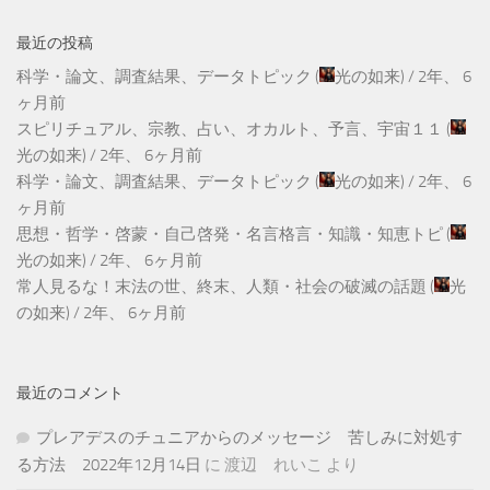
最近の投稿
科学・論文、調査結果、データトピック
(
光の如来
) /
2年、 6
ヶ月前
スピリチュアル、宗教、占い、オカルト、予言、宇宙１１
(
光の如来
) /
2年、 6ヶ月前
科学・論文、調査結果、データトピック
(
光の如来
) /
2年、 6
ヶ月前
思想・哲学・啓蒙・自己啓発・名言格言・知識・知恵トピ
(
光の如来
) /
2年、 6ヶ月前
常人見るな！末法の世、終末、人類・社会の破滅の話題
(
光
の如来
) /
2年、 6ヶ月前
最近のコメント
プレアデスのチュニアからのメッセージ 苦しみに対処す
る方法 2022年12月14日
に
渡辺 れいこ
より