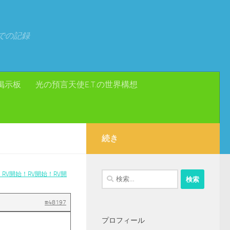
での記録
掲示板
光の預言天使E.T.の世界構想
続き
RV開始！RV開始！RV開
検
索:
#48197
プロフィール