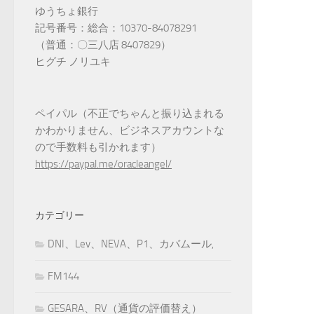
ゆうちょ銀行
記号番号：総合：10370-84078291
（普通：〇三八店 8407829）
ヒグチ ノリユキ
ペイパル（不正でちゃんと振り込まれる
かわかりません、ビジネスアカウントな
ので手数料も引かれます）
https://paypal.me/oracleangel/
カテゴリー
DNI、Lev、NEVA、P1、カバムール,
FM144
GESARA、RV（通貨の評価替え）