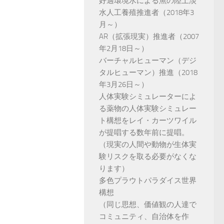
好適環境水による魚の陸上淡
水人工養殖推進者（2018年3
月～）
AR（拡張現実）推進者（2007
年2月18日～）
バーチャルヒューマン（デジ
タルヒューマン）推進（2018
年3月26日～）
人体実験シミュレーターによ
る薬物の人体実験シミュレー
ト構想をレイ・カーツワイル
が提唱する数年前に提唱。
（現実の人間や動物が生体実
験リスクを取る必要がなくな
ります）
多色プラウトパラダイス世界
構想
（同じ思想、価値観の人達で
コミュニティ、自治体を作