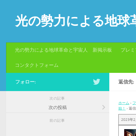
コンテンツへスキップ
光の勢力による地球
光の勢力による地球革命と宇宙人 新掲示板
プレミ
コンタクトフォーム
フォロー:
返信先:
次の記事
ホーム
›
フ
次の投稿
始！
›
返信
2023年2
前の記事