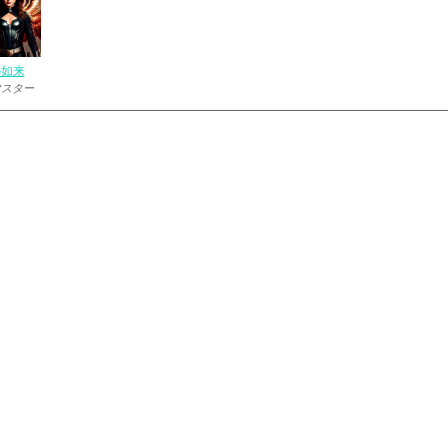
の如来
マスター