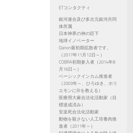
ETコンタクティ
銀河連合及び多次元銀河共同
体所属
日本神界の神の臣下
地球イノベーター
Qanon最初期拡散者です。
（2017年11月12日～）
COBRA初期参入者（2014年8
月16日～）
ベーシックインカム推進者
（2003年～、ひろゆき、ホリ
エモンにBIを教える）
医療用大麻合法化活動家（目
標達成済み）
安楽死合法化活動家
動物を殺さない人工培養肉推
進者（2011年～）