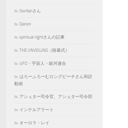
Goritanさん
Qanon
spiritual-lightさんの記事
THE UNVEILING（除幕式）
UFO・宇宙人・銀河連合
はろーふろーむロングビーチさん和訳
動画
アシュター司令官、アシュター司令部
インテルアラート
オーロラ・レイ