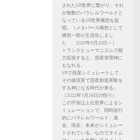
されたVR世界に繋がり、それ
が無数のパラレルワールドと
なっているVR世界構想を提
唱。（メタバース構想として
構想一部が主流化しまし
た 2020年9月20日～）
トランスヒューマニズムで能
力拡張すると、惑星管理神に
もなれる。
VRで惑星シミュレートして、
その後現実で惑星創造実験を
する神になる時代が来る。
（2022年1月26日の悟り）
この宇宙は上位世界によるシ
ミュレーションで、同時並行
的にパラレルワールド、過
去、現在、未来がシミュレー
トされている。なのでタイム