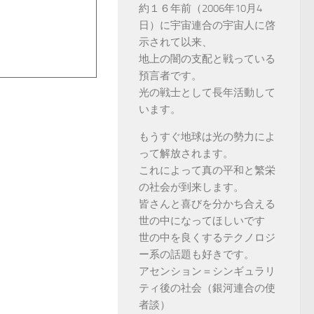
約１６年前（2006年10月4
日）に宇宙連合の宇宙人に啓
示されて以来、
地上の闇の支配と戦っている
預言者です。
光の戦士として長年活動して
います。
もうすぐ地球は光の勢力によ
って解放されます。
これによって真の平和と繁栄
の社会が到来します。
皆さんと喜びを分かち合える
世の中になってほしいです
世の中を良くするテクノロジ
ー系の話題も好きです。
アセンション＝シンギュラリ
ティ後の社会（銀河連合の使
者談）