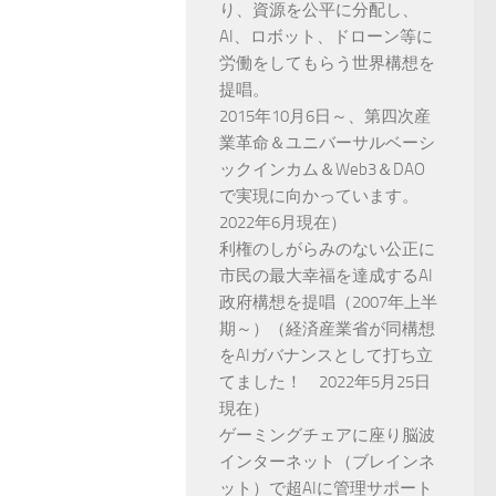
り、資源を公平に分配し、
AI、ロボット、ドローン等に
労働をしてもらう世界構想を
提唱。
2015年10月6日～、第四次産
業革命＆ユニバーサルベーシ
ックインカム＆Web3＆DAO
で実現に向かっています。
2022年6月現在）
利権のしがらみのない公正に
市民の最大幸福を達成するAI
政府構想を提唱（2007年上半
期～）（経済産業省が同構想
をAIガバナンスとして打ち立
てました！ 2022年5月25日
現在）
ゲーミングチェアに座り脳波
インターネット（ブレインネ
ット）で超AIに管理サポート