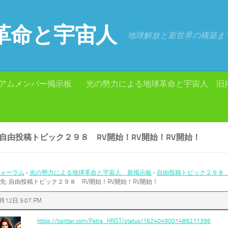
革命と宇宙人
地球解放と新世界の構築ま
アムメンバー掲示板
光の勢力による地球革命と宇宙人 旧
 自由投稿トピック２９８ RV開始！RV開始！RV開始！
ォーラム
›
光の勢力による地球革命と宇宙人 新掲示板
›
自由投稿トピック２９８ 
先: 自由投稿トピック２９８ RV開始！RV開始！RV開始！
月12日 5:07 PM
https://twitter.com/Patra_HNST/status/1624049001489211396