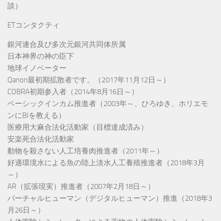
談）
ETコンタクティ
銀河連合及び多次元銀河共同体所属
日本神界の神の臣下
地球イノベーター
Qanon最初期拡散者です。（2017年11月12日～）
COBRA初期参入者（2014年8月16日～）
ベーシックインカム推進者（2003年～、ひろゆき、ホリエモ
ンにBIを教える）
医療用大麻合法化活動家（目標達成済み）
安楽死合法化活動家
動物を殺さない人工培養肉推進者（2011年～）
好適環境水による魚の陸上淡水人工養殖推進者（2018年3月
～）
AR（拡張現実）推進者（2007年2月18日～）
バーチャルヒューマン（デジタルヒューマン）推進（2018年3
月26日～）