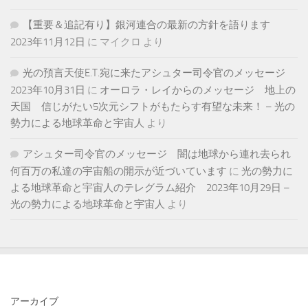
【重要＆追記有り】銀河連合の最新の方針を語ります
2023年11月12日
に
マイクロ
より
光の預言天使E.T.宛に来たアシュター司令官のメッセージ
2023年10月31日
に
オーロラ・レイからのメッセージ 地上の
天国 信じがたい5次元シフトがもたらす有望な未来！ – 光の
勢力による地球革命と宇宙人
より
アシュター司令官のメッセージ 闇は地球から連れ去られ
何百万の私達の宇宙船の開示が近づいています
に
光の勢力に
よる地球革命と宇宙人のテレグラム紹介 2023年10月29日 –
光の勢力による地球革命と宇宙人
より
アーカイブ