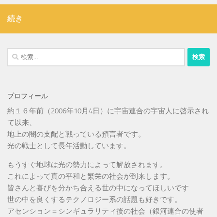
続き
検
索:
プロフィール
約１６年前（2006年10月4日）に宇宙連合の宇宙人に啓示され
て以来、
地上の闇の支配と戦っている預言者です。
光の戦士として長年活動しています。
もうすぐ地球は光の勢力によって解放されます。
これによって真の平和と繁栄の社会が到来します。
皆さんと喜びを分かち合える世の中になってほしいです
世の中を良くするテクノロジー系の話題も好きです。
アセンション＝シンギュラリティ後の社会（銀河連合の使者