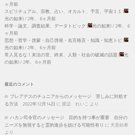
ヶ月前
スピリチュアル、宗教、占い、オカルト、予言、宇宙１１
(
光の如来
) /
2年、 6ヶ月前
科学・論文、調査結果、データトピック
(
光の如来
) /
2年、 6
ヶ月前
思想・哲学・啓蒙・自己啓発・名言格言・知識・知恵トピ
(
光の如来
) /
2年、 6ヶ月前
常人見るな！末法の世、終末、人類・社会の破滅の話題
(
光
の如来
) /
2年、 6ヶ月前
最近のコメント
プレアデスのチュニアからのメッセージ 苦しみに対処す
る方法 2022年12月14日
に
渡辺 れいこ
より
ハカン司令官のメッセージ 目的を持つ事が重要 自分の
ニーズを無視すると霊的進歩を妨げる可能性有り
に
天音紡希
より