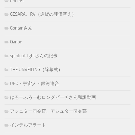
FM144
GESARA、RV（通貨の評価替え）
Goritanさん
Qanon
spiritual-lightさんの記事
THE UNVEILING（除幕式）
UFO・宇宙人・銀河連合
はろーふろーむロングビーチさん和訳動画
アシュター司令官、アシュター司令部
インテルアラート