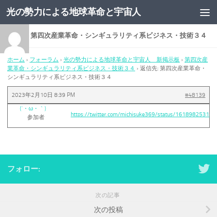
光の勢力による地球革命と宇宙人
コンテンツへスキップ
返信先: 第四次産業革命・シンギュラリティ系ビジネス・技術３４
ホーム
›
フォーラム
›
光の勢力による地球革命と宇宙人 新掲示板
›
第四次産
業革命・シンギュラリティ系ビジネス・技術３４
›
返信先: 第四次産業革命・
シンギュラリティ系ビジネス・技術３４
2023年2月10日 8:39 PM
#48139
(´・ω・｀)
https://twitter.com/michisuke369/status/16189825314
参加者
フォロー:
次の記事
次の投稿