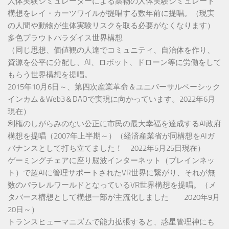
人体実験シミュレーターによる薬物の人体実験シミュレート
構想をレイ・カーツワイルが提唱する数年前に提唱。（現実
の人間や動物が生体実験リスクを取る必要がなくなります）
多色プラウトパラダイス世界構想
（同じ思想、価値観の人達でコミュニティ、自治体を作り、
資源を公平に分配し、AI、ロボット、ドローン等に労働をして
もらう世界構想を提唱。
2015年10月6日～、第四次産業革命＆ユニバーサルベーシック
インカム＆Web3＆DAOで実現に向かっています。2022年6月
現在）
利権のしがらみのない公正に市民の最大幸福を達成するAI政府
構想を提唱（2007年上半期～）（経済産業省が同構想をAIガ
バナンスとして打ち立てました！ 2022年5月25日現在）
ゲーミングチェアに座り脳波インターネット（ブレインネッ
ト）で超AIに管理サポートされたVR世界に繋がり、それが無
数のパラレルワールドとなっているVR世界構想を提唱。（メ
タバース構想として構想一部が主流化しました 2020年9月
20日～）
トランスヒューマニズムで能力拡張すると、惑星管理神にも