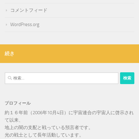
コメントフィード
WordPress.org
続き
検
索:
プロフィール
約１６年前（2006年10月4日）に宇宙連合の宇宙人に啓示され
て以来、
地上の闇の支配と戦っている預言者です。
光の戦士として長年活動しています。