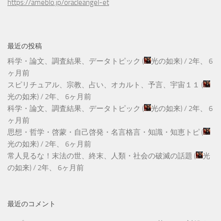
https://ameblo.jp/oracleangel-et
最近の投稿
科学・論文、調査結果、データトピック
(
光の如来
) /
2年、 6
ヶ月前
スピリチュアル、宗教、占い、オカルト、予言、宇宙１１
(
光の如来
) /
2年、 6ヶ月前
科学・論文、調査結果、データトピック
(
光の如来
) /
2年、 6
ヶ月前
思想・哲学・啓蒙・自己啓発・名言格言・知識・知恵トピ
(
光の如来
) /
2年、 6ヶ月前
常人見るな！末法の世、終末、人類・社会の破滅の話題
(
光
の如来
) /
2年、 6ヶ月前
最近のコメント