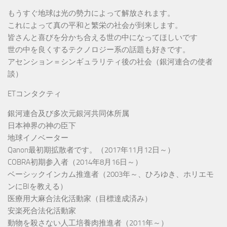
もうすぐ地球は光の勢力によって解放されます。
これによって真の平和と繁栄の社会が到来します。
皆さんと喜びを分かち合える世の中になってほしいです
世の中を良くするテクノロジー系の話題も好きです。
アセンション＝シンギュラリティ後の社会（銀河連合の使者
談）
ETコンタクティ
銀河連合及び多次元銀河共同体所属
日本神界の神の臣下
地球イノベーター
Qanon最初期拡散者です。（2017年11月12日～）
COBRA初期参入者（2014年8月16日～）
ベーシックインカム推進者（2003年～、ひろゆき、ホリエモ
ンにBIを教える）
医療用大麻合法化活動家（目標達成済み）
安楽死合法化活動家
動物を殺さない人工培養肉推進者（2011年～）