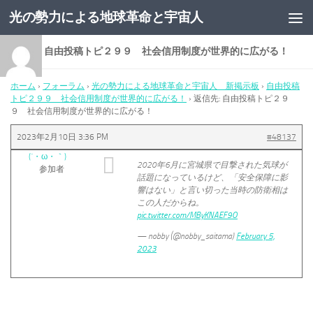
光の勢力による地球革命と宇宙人
コンテンツへスキップ
返信先: 自由投稿トピ２９９ 社会信用制度が世界的に広がる！
ホーム
›
フォーラム
›
光の勢力による地球革命と宇宙人 新掲示板
›
自由投稿
トピ２９９ 社会信用制度が世界的に広がる！
›
返信先: 自由投稿トピ２９
９ 社会信用制度が世界的に広がる！
2023年2月10日 3:36 PM
#48137
(´・ω・｀)
2020年6月に宮城県で目撃された気球が
参加者
話題になっているけど、「安全保障に影
響はない」と言い切った当時の防衛相は
この人だからね。
pic.twitter.com/MByKNAEF9O
— nobby (@nobby_saitama)
February 5,
2023