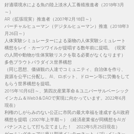
好適環境水による魚の陸上淡水人工養殖推進者（2018年3月
～）
AR（拡張現実）推進者（2007年2月18日～）
バーチャルヒューマン（デジタルヒューマン）推進（2018年3
月26日～）
人体実験シミュレーターによる薬物の人体実験シミュレート
構想をレイ・カーツワイルが提唱する数年前に提唱。（現実
の人間や動物が生体実験リスクを取る必要がなくなります）
多色プラウトパラダイス世界構想
（同じ思想、価値観の人達でコミュニティ、自治体を作り、
資源を公平に分配し、AI、ロボット、ドローン等に労働をして
もらう世界構想を提唱。
2015年10月6日～、第四次産業革命＆ユニバーサルベーシック
インカム＆Web3＆DAOで実現に向かっています。2022年6月
現在）
利権のしがらみのない公正に市民の最大幸福を達成するAI政府
構想を提唱（2007年上半期～）（経済産業省が同構想をAIガ
バナンスとして打ち立てました！ 2022年5月25日現在）
ゲーミングチェアに座り脳波インターネット（ブレインネッ