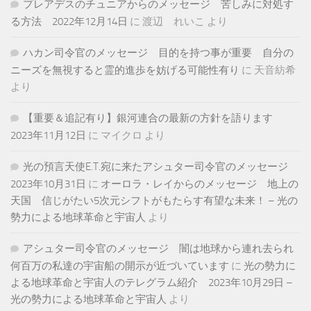
プレアデスのチュニアからのメッセージ 苦しみに対処す
る方法 2022年12月14日
に
渡辺 れいこ
より
ハカン司令官のメッセージ 目的を持つ事が重要 自分の
ニーズを無視すると霊的進歩を妨げる可能性有り
に
天音紡希
より
【重要＆追記有り】銀河連合の最新の方針を語ります
2023年11月12日
に
マイクロ
より
光の預言天使E.T.宛に来たアシュター司令官のメッセージ
2023年10月31日
に
オーロラ・レイからのメッセージ 地上の
天国 信じがたい5次元シフトがもたらす有望な未来！ – 光の
勢力による地球革命と宇宙人
より
アシュター司令官のメッセージ 闇は地球から連れ去られ
何百万の私達の宇宙船の開示が近づいています
に
光の勢力に
よる地球革命と宇宙人のテレグラム紹介 2023年10月29日 –
光の勢力による地球革命と宇宙人
より