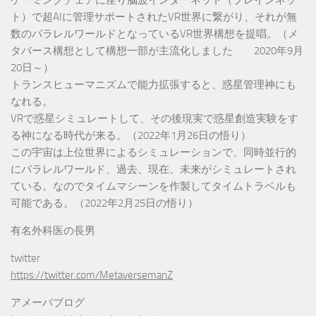
ト）で超AIに管理サポートされたVR世界に繋がり、それが無
数のパラレルワールドとなっているVR世界構想を提唱。（メ
タバース構想として構想一部が主流化しました 2020年9月
20日～）
トランスヒューマニズムで能力拡張すると、惑星管理神にも
なれる。
VRで惑星シミュレートして、その後現実で惑星創造実験をす
る神になる時代が来る。（2022年1月26日の悟り）
この宇宙は上位世界によるシミュレーションで、同時並行的
にパラレルワールド、過去、現在、未来がシミュレートされ
ている。なのでタイムマシーンを作製してタイムトラベルも
可能である。（2022年2月25日の悟り）
有名外科医の長男
twitter
https://twitter.com/MetaversemanZ
アメーバブログ