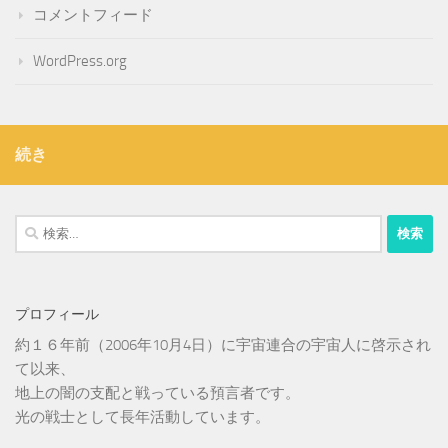
コメントフィード
WordPress.org
続き
検
索:
プロフィール
約１６年前（2006年10月4日）に宇宙連合の宇宙人に啓示され
て以来、
地上の闇の支配と戦っている預言者です。
光の戦士として長年活動しています。