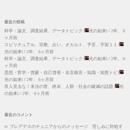
最近の投稿
科学・論文、調査結果、データトピック
(
光の如来
) /
2年、 6
ヶ月前
スピリチュアル、宗教、占い、オカルト、予言、宇宙１１
(
光の如来
) /
2年、 6ヶ月前
科学・論文、調査結果、データトピック
(
光の如来
) /
2年、 6
ヶ月前
思想・哲学・啓蒙・自己啓発・名言格言・知識・知恵トピ
(
光の如来
) /
2年、 6ヶ月前
常人見るな！末法の世、終末、人類・社会の破滅の話題
(
光
の如来
) /
2年、 6ヶ月前
最近のコメント
プレアデスのチュニアからのメッセージ 苦しみに対処す