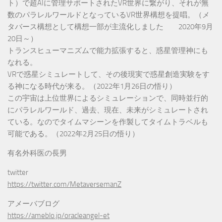
ト）で超AIに管理サポートされたVR世界に繋がり、それが無
数のパラレルワールドとなっているVR世界構想を提唱。（メ
タバース構想として構想一部が主流化しました 2020年9月
20日～）
トランスヒューマニズムで能力拡張すると、惑星管理神にも
なれる。
VRで惑星シミュレートして、その後現実で惑星創造実験をす
る神になる時代が来る。（2022年1月26日の悟り）
この宇宙は上位世界によるシミュレーションで、同時並行的
にパラレルワールド、過去、現在、未来がシミュレートされ
ている。なのでタイムマシーンを作製してタイムトラベルも
可能である。（2022年2月25日の悟り）
有名外科医の長男
twitter
https://twitter.com/MetaversemanZ
アメーバブログ
https://ameblo.jp/oracleangel-et