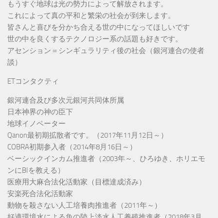
もうすぐ地球は光の勢力によって解放されます。
これによって真の平和と繁栄の社会が到来します。
皆さんと喜びを分かち合える世の中になってほしいです
世の中を良くするテクノロジー系の話題も好きです。
アセンション＝シンギュラリティ後の社会（銀河連合の使者
談）
ETコンタクティ
銀河連合及び多次元銀河共同体所属
日本神界の神の臣下
地球イノベーター
Qanon最初期拡散者です。（2017年11月12日～）
COBRA初期参入者（2014年8月16日～）
ベーシックインカム推進者（2003年～、ひろゆき、ホリエモ
ンにBIを教える）
医療用大麻合法化活動家（目標達成済み）
安楽死合法化活動家
動物を殺さない人工培養肉推進者（2011年～）
好適環境水による魚の陸上淡水人工養殖推進者（2018年3月