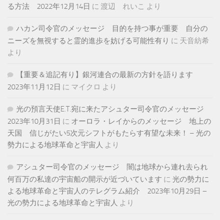
る方法 2022年12月14日
に
渡辺 れいこ
より
ハカン司令官のメッセージ 目的を持つ事が重要 自分の
ニーズを無視すると霊的進歩を妨げる可能性有り
に
天音紡希
より
【重要＆追記有り】銀河連合の最新の方針を語ります
2023年11月12日
に
マイクロ
より
光の預言天使E.T.宛に来たアシュター司令官のメッセージ
2023年10月31日
に
オーロラ・レイからのメッセージ 地上の
天国 信じがたい5次元シフトがもたらす有望な未来！ – 光の
勢力による地球革命と宇宙人
より
アシュター司令官のメッセージ 闇は地球から連れ去られ
何百万の私達の宇宙船の開示が近づいています
に
光の勢力に
よる地球革命と宇宙人のテレグラム紹介 2023年10月29日 –
光の勢力による地球革命と宇宙人
より