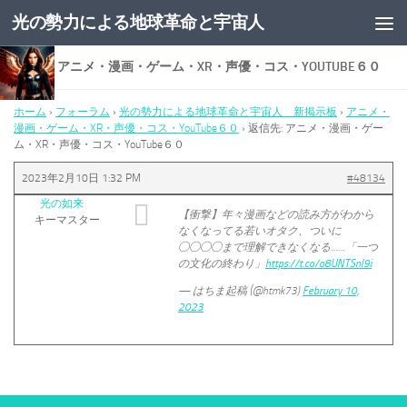
光の勢力による地球革命と宇宙人
コンテンツへスキップ
返信先: アニメ・漫画・ゲーム・XR・声優・コス・YOUTUBE６０
ホーム
›
フォーラム
›
光の勢力による地球革命と宇宙人 新掲示板
›
アニメ・
漫画・ゲーム・XR・声優・コス・YouTube６０
›
返信先: アニメ・漫画・ゲー
ム・XR・声優・コス・YouTube６０
2023年2月10日 1:32 PM
#48134
光の如来
【衝撃】年々漫画などの読み方がわから
キーマスター
なくなってる若いオタク、ついに
◯◯◯◯まで理解できなくなる……「一つ
の文化の終わり」
https://t.co/o8UNTSnI9i
— はちま起稿 (@htmk73)
February 10,
2023