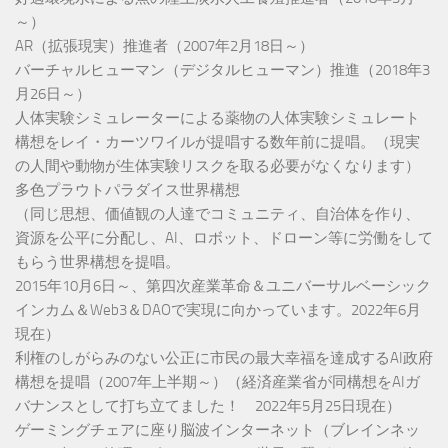
～）
AR（拡張現実）推進者（2007年2月18日～）
バーチャルヒューマン（デジタルヒューマン）推進（2018年3
月26日～）
人体実験シミュレーターによる薬物の人体実験シミュレート
構想をレイ・カーツワイルが提唱する数年前に提唱。（現実
の人間や動物が生体実験リスクを取る必要がなくなります）
多色プラウトパラダイス世界構想
（同じ思想、価値観の人達でコミュニティ、自治体を作り、
資源を公平に分配し、AI、ロボット、ドローン等に労働をして
もらう世界構想を提唱。
2015年10月6日～、第四次産業革命＆ユニバーサルベーシック
インカム＆Web3＆DAOで実現に向かっています。2022年6月
現在）
利権のしがらみのない公正に市民の最大幸福を達成するAI政府
構想を提唱（2007年上半期～）（経済産業省が同構想をAIガ
バナンスとして打ち立てました！ 2022年5月25日現在）
ゲーミングチェアに座り脳波インターネット（ブレインネッ