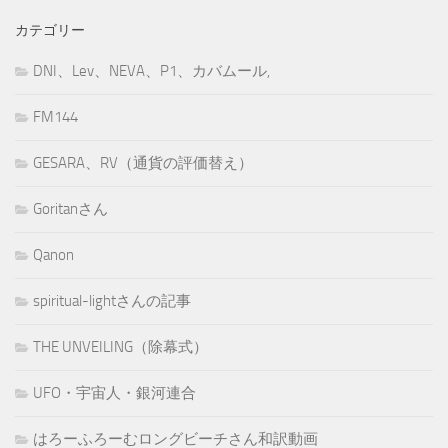
カテゴリー
DNI、Lev、NEVA、P1、カバムール,
FM144
GESARA、RV（通貨の評価替え）
Goritanさん
Qanon
spiritual-lightさんの記事
THE UNVEILING（除幕式）
UFO・宇宙人・銀河連合
はろーふろーむロングビーチさん和訳動画