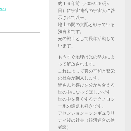
約１６年前（2006年10月4
2023
日）に宇宙連合の宇宙人に啓
示されて以来、
地上の闇の支配と戦っている
預言者です。
光の戦士として長年活動して
います。
もうすぐ地球は光の勢力によ
って解放されます。
これによって真の平和と繁栄
の社会が到来します。
皆さんと喜びを分かち合える
世の中になってほしいです
世の中を良くするテクノロジ
ー系の話題も好きです。
アセンション＝シンギュラリ
ティ後の社会（銀河連合の使
者談）