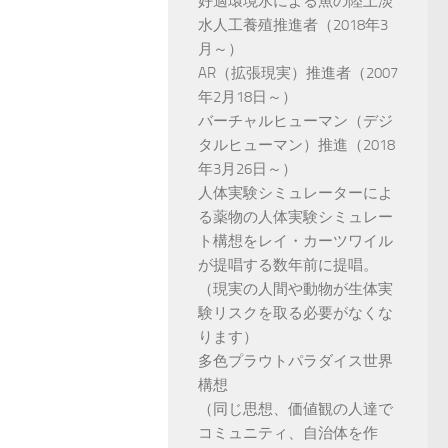
好適環境水による魚の陸上淡
水人工養殖推進者（2018年3
月～）
AR（拡張現実）推進者（2007
年2月18日～）
バーチャルヒューマン（デジ
タルヒューマン）推進（2018
年3月26日～）
人体実験シミュレーターによ
る薬物の人体実験シミュレー
ト構想をレイ・カーツワイル
が提唱する数年前に提唱。
（現実の人間や動物が生体実
験リスクを取る必要がなくな
ります）
多色プラウトパラダイス世界
構想
（同じ思想、価値観の人達で
コミュニティ、自治体を作