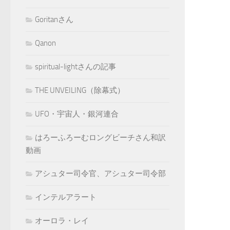
Goritanさん
Qanon
spiritual-lightさんの記事
THE UNVEILING（除幕式）
UFO・宇宙人・銀河連合
はろーふろーむロングビーチさん和訳
動画
アシュター司令官、アシュター司令部
インテルアラート
オーロラ・レイ