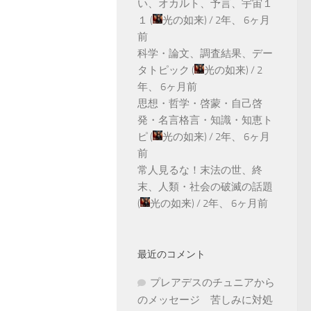
い、オカルト、予言、宇宙１
１
(
光の如来
) /
2年、 6ヶ月
前
科学・論文、調査結果、デー
タトピック
(
光の如来
) /
2
年、 6ヶ月前
思想・哲学・啓蒙・自己啓
発・名言格言・知識・知恵ト
ピ
(
光の如来
) /
2年、 6ヶ月
前
常人見るな！末法の世、終
末、人類・社会の破滅の話題
(
光の如来
) /
2年、 6ヶ月前
最近のコメント
プレアデスのチュニアから
のメッセージ 苦しみに対処