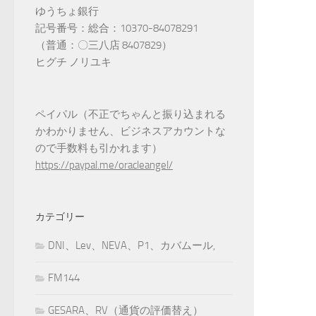
ゆうちょ銀行
記号番号：総合：10370-84078291
（普通：〇三八店 8407829）
ヒグチ ノリユキ
ペイパル（不正でちゃんと振り込まれる
かわかりません、ビジネスアカウントな
ので手数料も引かれます）
https://paypal.me/oracleangel/
カテゴリー
DNI、Lev、NEVA、P1、カバムール,
FM144
GESARA、RV（通貨の評価替え）