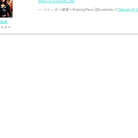
https://t.co/n4kShcx7Bz
— ツイッター速報〜BreakingNews (@tweetsoku1)
February 8, 
の如来
マスター