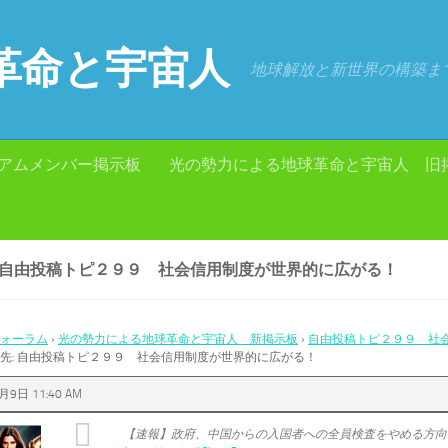
革命と宇宙人
地球解放と新世界の構築ま
アムメンバー掲示板
光の勢力による地球革命と宇宙人 旧
: 自由投稿トピ２９９ 社会信用制度が世界的に広がる！
ォーラム
›
光の勢力による地球革命と宇宙人 新掲示板
›
自由投稿トピ２９９ 社
先: 自由投稿トピ２９９ 社会信用制度が世界的に広がる！
月9日 11:40 AM
【速報】政府、中国からの入国者への全員検査をやめる方向