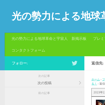
コンテンツへスキップ
光の勢力による地球
光の勢力による地球革命と宇宙人 新掲示板
プレミ
コンタクトフォーム
フォロー:
返信先
次の記事
ホーム
›
フ
次の投稿
る！
›
返信
2023年2
前の記事