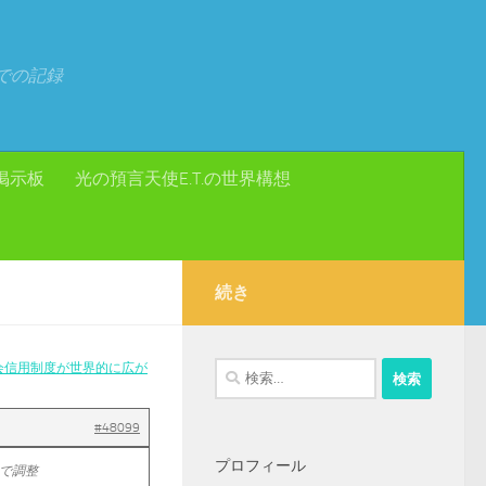
での記録
掲示板
光の預言天使E.T.の世界構想
続き
会信用制度が世界的に広が
検
索:
#48099
プロフィール
で調整