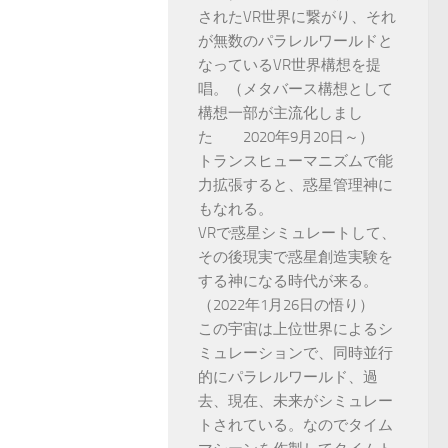
されたVR世界に繋がり、それ
が無数のパラレルワールドと
なっているVR世界構想を提
唱。（メタバース構想として
構想一部が主流化しまし
た 2020年9月20日～）
トランスヒューマニズムで能
力拡張すると、惑星管理神に
もなれる。
VRで惑星シミュレートして、
その後現実で惑星創造実験を
する神になる時代が来る。
（2022年1月26日の悟り）
この宇宙は上位世界によるシ
ミュレーションで、同時並行
的にパラレルワールド、過
去、現在、未来がシミュレー
トされている。なのでタイム