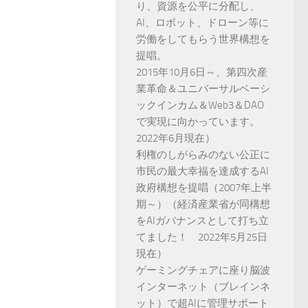
り、資源を公平に分配し、
AI、ロボット、ドローン等に
労働をしてもらう世界構想を
提唱。
2015年10月6日～、第四次産
業革命＆ユニバーサルベーシ
ックインカム＆Web3＆DAO
で実現に向かっています。
2022年6月現在）
利権のしがらみのない公正に
市民の最大幸福を達成するAI
政府構想を提唱（2007年上半
期～）（経済産業省が同構想
をAIガバナンスとして打ち立
てました！ 2022年5月25日
現在）
ゲーミングチェアに座り脳波
インターネット（ブレインネ
ット）で超AIに管理サポート