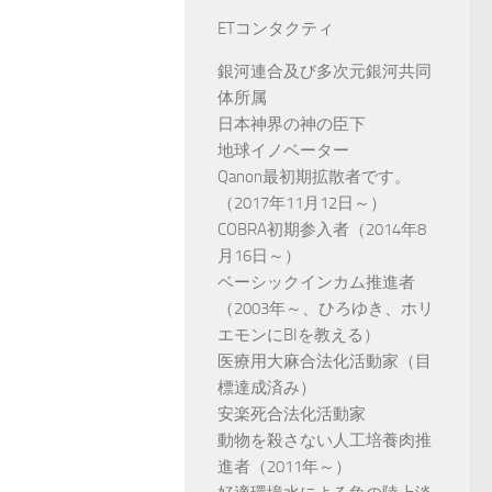
ETコンタクティ
銀河連合及び多次元銀河共同
体所属
日本神界の神の臣下
地球イノベーター
Qanon最初期拡散者です。
（2017年11月12日～）
COBRA初期参入者（2014年8
月16日～）
ベーシックインカム推進者
（2003年～、ひろゆき、ホリ
エモンにBIを教える）
医療用大麻合法化活動家（目
標達成済み）
安楽死合法化活動家
動物を殺さない人工培養肉推
進者（2011年～）