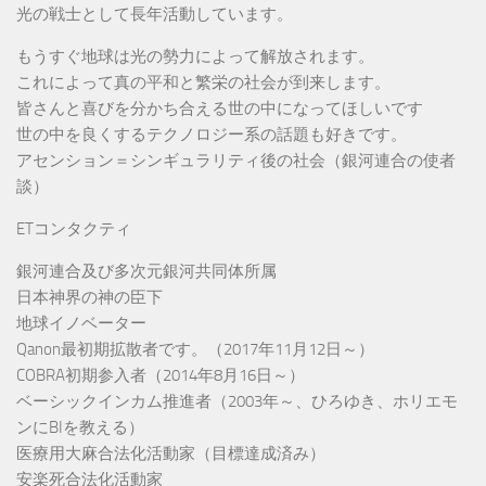
光の戦士として長年活動しています。
もうすぐ地球は光の勢力によって解放されます。
これによって真の平和と繁栄の社会が到来します。
皆さんと喜びを分かち合える世の中になってほしいです
世の中を良くするテクノロジー系の話題も好きです。
アセンション＝シンギュラリティ後の社会（銀河連合の使者
談）
ETコンタクティ
銀河連合及び多次元銀河共同体所属
日本神界の神の臣下
地球イノベーター
Qanon最初期拡散者です。（2017年11月12日～）
COBRA初期参入者（2014年8月16日～）
ベーシックインカム推進者（2003年～、ひろゆき、ホリエモ
ンにBIを教える）
医療用大麻合法化活動家（目標達成済み）
安楽死合法化活動家