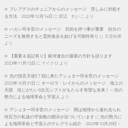
プレアデスのチュニアからのメッセージ 苦しみに対処す
る方法 2022年12月14日
に
渡辺 れいこ
より
ハカン司令官のメッセージ 目的を持つ事が重要 自分の
ニーズを無視すると霊的進歩を妨げる可能性有り
に
天音紡希
より
【重要＆追記有り】銀河連合の最新の方針を語ります
2023年11月12日
に
マイクロ
より
光の預言天使E.T.宛に来たアシュター司令官のメッセージ
2023年10月31日
に
オーロラ・レイからのメッセージ 地上の
天国 信じがたい5次元シフトがもたらす有望な未来！ – 光の
勢力による地球革命と宇宙人
より
アシュター司令官のメッセージ 闇は地球から連れ去られ
何百万の私達の宇宙船の開示が近づいています
に
光の勢力に
よる地球革命と宇宙人のテレグラム紹介 2023年10月29日 –