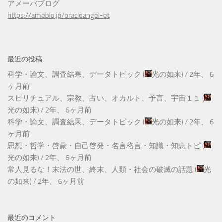
アメーバブログ
https://ameblo.jp/oracleangel-et
最近の投稿
科学・論文、調査結果、データトピック
(
光の如来
) /
2年、 6
ヶ月前
スピリチュアル、宗教、占い、オカルト、予言、宇宙１１
(
光の如来
) /
2年、 6ヶ月前
科学・論文、調査結果、データトピック
(
光の如来
) /
2年、 6
ヶ月前
思想・哲学・啓蒙・自己啓発・名言格言・知識・知恵トピ
(
光の如来
) /
2年、 6ヶ月前
常人見るな！末法の世、終末、人類・社会の破滅の話題
(
光
の如来
) /
2年、 6ヶ月前
最近のコメント