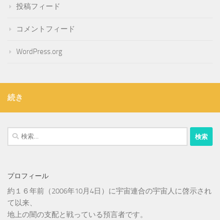
投稿フィード
コメントフィード
WordPress.org
続き
検
索:
プロフィール
約１６年前（2006年10月4日）に宇宙連合の宇宙人に啓示され
て以来、
地上の闇の支配と戦っている預言者です。