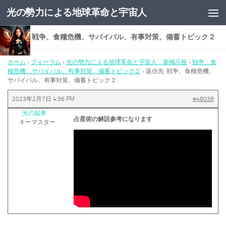
光の勢力による地球革命と宇宙人
コンテンツへスキップ
返信先: 戦争、食糧危機、サバイバル、有事対策、備蓄トピック２
ホーム
›
フォーラム
›
光の勢力による地球革命と宇宙人 新掲示板
›
戦争、食
糧危機、サバイバル、有事対策、備蓄トピック２
›
返信先: 戦争、食糧危機、
サバイバル、有事対策、備蓄トピック２
2023年2月7日 4:36 PM
#48038
光の如来
占星術の解説参考になります
キーマスター