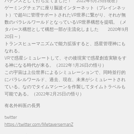
バナンスとして打ち立てました！ 2022年5月25日現在）
ゲーミングチェアに座り脳波インターネット（ブレインネッ
ト）で超AIに管理サポートされたVR世界に繋がり、それが無
数のパラレルワールドとなっているVR世界構想を提唱。（メ
タバース構想として構想一部が主流化しました 2020年9月
20日～）
トランスヒューマニズムで能力拡張すると、惑星管理神にも
なれる。
VRで惑星シミュレートして、その後現実で惑星創造実験をす
る神になる時代が来る。（2022年1月26日の悟り）
この宇宙は上位世界によるシミュレーションで、同時並行的
にパラレルワールド、過去、現在、未来がシミュレートされ
ている。なのでタイムマシーンを作製してタイムトラベルも
可能である。（2022年2月25日の悟り）
有名外科医の長男
twitter
https://twitter.com/MetaversemanZ