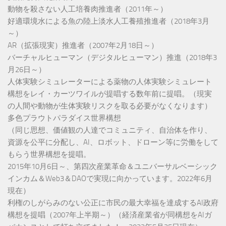
動物を殺さない人工培養肉推進者（2011年～）
好適環境水による魚の陸上淡水人工養殖推進者（2018年3月
～）
AR（拡張現実）推進者（2007年2月18日～）
バーチャルヒューマン（デジタルヒューマン）推進（2018年3
月26日～）
人体実験シミュレーターによる薬物の人体実験シミュレート
構想をレイ・カーツワイルが提唱する数年前に提唱。（現実
の人間や動物が生体実験リスクを取る必要がなくなります）
多色プラウトパラダイス世界構想
（同じ思想、価値観の人達でコミュニティ、自治体を作り、
資源を公平に分配し、AI、ロボット、ドローン等に労働をして
もらう世界構想を提唱。
2015年10月6日～、第四次産業革命＆ユニバーサルベーシック
インカム＆Web3＆DAOで実現に向かっています。2022年6月
現在）
利権のしがらみのない公正に市民の最大幸福を達成するAI政府
構想を提唱（2007年上半期～）（経済産業省が同構想をAIガ