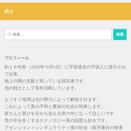
続き
検
索:
プロフィール
約１６年前（2006年10月4日）に宇宙連合の宇宙人に啓示され
て以来、
地上の闇の支配と戦っている預言者です。
光の戦士として長年活動しています。
もうすぐ地球は光の勢力によって解放されます。
これによって真の平和と繁栄の社会が到来します。
皆さんと喜びを分かち合える世の中になってほしいです
世の中を良くするテクノロジー系の話題も好きです。
アセンション＝シンギュラリティ後の社会（銀河連合の使者