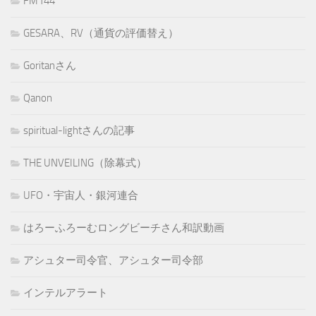
FM144
GESARA、RV（通貨の評価替え）
Goritanさん
Qanon
spiritual-lightさんの記事
THE UNVEILING（除幕式）
UFO・宇宙人・銀河連合
はろーふろーむロングビーチさん和訳動画
アシュター司令官、アシュター司令部
インテルアラート