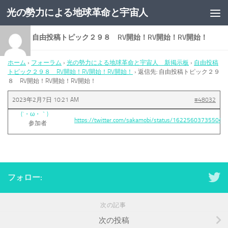
光の勢力による地球革命と宇宙人
コンテンツへスキップ
返信先: 自由投稿トピック２９８ RV開始！RV開始！RV開始！
ホーム
›
フォーラム
›
光の勢力による地球革命と宇宙人 新掲示板
›
自由投稿
トピック２９８ RV開始！RV開始！RV開始！
›
返信先: 自由投稿トピック２９
８ RV開始！RV開始！RV開始！
2023年2月7日 10:21 AM
#48032
(´・ω・｀)
https://twitter.com/sakamobi/status/16225603735504
参加者
フォロー:
次の記事
次の投稿