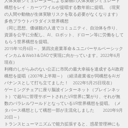
人体実験シミュレーターによる薬物の人体実験シミュレート
構想をレイ・カーツワイルが提唱する数年前に提唱。（現実
の人間や動物が生体実験リスクを取る必要がなくなります）
多色プラウトパラダイス世界構想
（同じ思想、価値観の人達でコミュニティ、自治体を作り、
資源を公平に分配し、AI、ロボット、ドローン等に労働をして
もらう世界構想を提唱。
2015年10月6日～、第四次産業革命＆ユニバーサルベーシック
インカム＆Web3＆DAOで実現に向かっています。2022年6月
現在）
利権のしがらみのない公正に市民の最大幸福を達成するAI政府
構想を提唱（2007年上半期～）（経済産業省が同構想をAIガ
バナンスとして打ち立てました！ 2022年5月25日現在）
ゲーミングチェアに座り脳波インターネット（ブレインネッ
ト）で超AIに管理サポートされたVR世界に繋がり、それが無
数のパラレルワールドとなっているVR世界構想を提唱。（メ
タバース構想として構想一部が主流化しました 2020年9月
20日～）
トランスヒューマニズムで能力拡張すると、惑星管理神にも