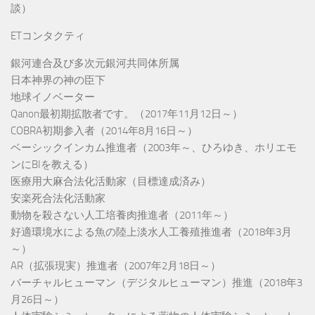
談）
ETコンタクティ
銀河連合及び多次元銀河共同体所属
日本神界の神の臣下
地球イノベーター
Qanon最初期拡散者です。（2017年11月12日～）
COBRA初期参入者（2014年8月16日～）
ベーシックインカム推進者（2003年～、ひろゆき、ホリエモ
ンにBIを教える）
医療用大麻合法化活動家（目標達成済み）
安楽死合法化活動家
動物を殺さない人工培養肉推進者（2011年～）
好適環境水による魚の陸上淡水人工養殖推進者（2018年3月
～）
AR（拡張現実）推進者（2007年2月18日～）
バーチャルヒューマン（デジタルヒューマン）推進（2018年3
月26日～）