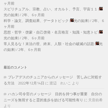
ヶ月前
スピリチュアル、宗教、占い、オカルト、予言、宇宙１１
(
光の如来
) /
2年、 6ヶ月前
科学・論文、調査結果、データトピック
(
光の如来
) /
2年、 6
ヶ月前
思想・哲学・啓蒙・自己啓発・名言格言・知識・知恵トピ
(
光の如来
) /
2年、 6ヶ月前
常人見るな！末法の世、終末、人類・社会の破滅の話題
(
光
の如来
) /
2年、 6ヶ月前
最近のコメント
プレアデスのチュニアからのメッセージ 苦しみに対処す
る方法 2022年12月14日
に
渡辺 れいこ
より
ハカン司令官のメッセージ 目的を持つ事が重要 自分の
ニーズを無視すると霊的進歩を妨げる可能性有り
に
天音紡希
より