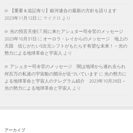
【重要＆追記有り】銀河連合の最新の方針を語ります
2023年11月12日
に
マイクロ
より
光の預言天使E.T.宛に来たアシュター司令官のメッセージ
2023年10月31日
に
オーロラ・レイからのメッセージ 地上の
天国 信じがたい5次元シフトがもたらす有望な未来！ – 光の
勢力による地球革命と宇宙人
より
アシュター司令官のメッセージ 闇は地球から連れ去られ
何百万の私達の宇宙船の開示が近づいています
に
光の勢力に
よる地球革命と宇宙人のテレグラム紹介 2023年10月29日 –
光の勢力による地球革命と宇宙人
より
アーカイブ