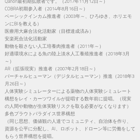
Qanon最初期拡散者です。（2017年11月12日～）
COBRA初期参入者（2014年8月16日～）
ベーシックインカム推進者（2003年～、ひろゆき、ホリエモ
ンにBIを教える）
医療用大麻合法化活動家（目標達成済み）
安楽死合法化活動家
動物を殺さない人工培養肉推進者（2011年～）
好適環境水による魚の陸上淡水人工養殖推進者（2018年3月
～）
AR（拡張現実）推進者（2007年2月18日～）
バーチャルヒューマン（デジタルヒューマン）推進（2018年3
月26日～）
人体実験シミュレーターによる薬物の人体実験シミュレート
構想をレイ・カーツワイルが提唱する数年前に提唱。（現実
の人間や動物が生体実験リスクを取る必要がなくなります）
多色プラウトパラダイス世界構想
（同じ思想、価値観の人達でコミュニティ、自治体を作り、
資源を公平に分配し、AI、ロボット、ドローン等に労働をして
もらう世界構想を提唱。