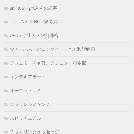
spiritual-lightさんの記事
THE UNVEILING（除幕式）
UFO・宇宙人・銀河連合
はろーふろーむロングビーチさん和訳動画
アシュター司令官、アシュター司令部
インテルアラート
オーロラ・レイ
コブラレジスタンス
スピリチュアル
チャネリングメッセージ