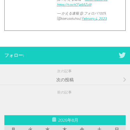
https://t.co/tCFjq9AZuW
— かえる速報 @ フォロバ100%
(@kaerusokuhou)
February 4, 2023
フォロー:
次の記事
次の投稿
前の記事
2026年8月
月
火
水
木
金
土
日