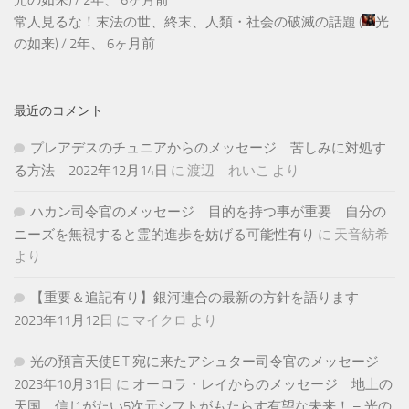
常人見るな！末法の世、終末、人類・社会の破滅の話題
(
光
の如来
) /
2年、 6ヶ月前
最近のコメント
プレアデスのチュニアからのメッセージ 苦しみに対処す
る方法 2022年12月14日
に
渡辺 れいこ
より
ハカン司令官のメッセージ 目的を持つ事が重要 自分の
ニーズを無視すると霊的進歩を妨げる可能性有り
に
天音紡希
より
【重要＆追記有り】銀河連合の最新の方針を語ります
2023年11月12日
に
マイクロ
より
光の預言天使E.T.宛に来たアシュター司令官のメッセージ
2023年10月31日
に
オーロラ・レイからのメッセージ 地上の
天国 信じがたい5次元シフトがもたらす有望な未来！ – 光の