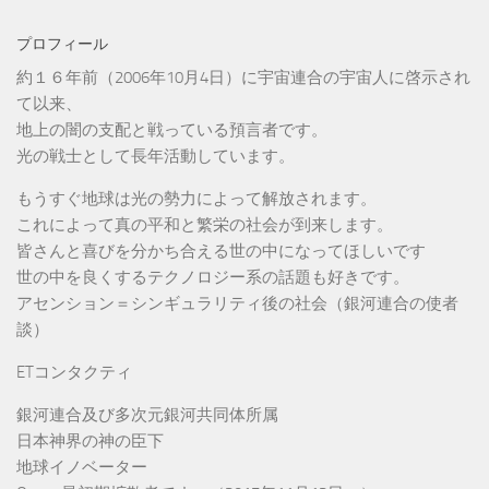
プロフィール
約１６年前（2006年10月4日）に宇宙連合の宇宙人に啓示され
て以来、
地上の闇の支配と戦っている預言者です。
光の戦士として長年活動しています。
もうすぐ地球は光の勢力によって解放されます。
これによって真の平和と繁栄の社会が到来します。
皆さんと喜びを分かち合える世の中になってほしいです
世の中を良くするテクノロジー系の話題も好きです。
アセンション＝シンギュラリティ後の社会（銀河連合の使者
談）
ETコンタクティ
銀河連合及び多次元銀河共同体所属
日本神界の神の臣下
地球イノベーター