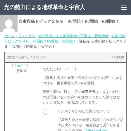
光の勢力による地球革命と宇宙人
コンテンツへスキップ
返信先: 自由投稿トピック２９８ RV開始！RV開始！RV開始！
ホーム
›
フォーラム
›
光の勢力による地球革命と宇宙人 新掲示板
›
自由投稿
トピック２９８ RV開始！RV開始！RV開始！
›
返信先: 自由投稿トピック２９
８ RV開始！RV開始！RV開始！
2023年2月7日 10:16 AM
#48030
(´・ω・｀)
なんだこれ(´・ω・｀)
参加者
【群馬】会社の倉庫で同僚(39)の男性の背中に火を
つける 傷害容疑で男(24)を逮捕
警察の調べに対し、戸ヶ﨑容疑者は「火をつけた
のは間違いないが背中を燃やそうとした訳ではな
い」と容疑を一部否認しています。
リアルかちかち山は笑えないって……
【群馬】会社の倉庫で同僚(39)の男性の背
中に火をつける 傷害容疑で男(24)を逮
捕：かえる速報
@kaerusokuhou