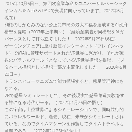
2015年10月6日～、第四次産業革命＆ユニバーサルベーシック
インカム＆Web3＆DAOで実現に向かっています。2022年6月
現在）
利権のしがらみのない公正に市民の最大幸福を達成するAI政府
構想を提唱（2007年上半期～）（経済産業省が同構想をAIガ
バナンスとして打ち立てました！ 2022年5月25日現在）
ゲーミングチェアに座り脳波インターネット（ブレインネッ
ト）で超AIに管理サポートされたVR世界に繋がり、それが無
数のパラレルワールドとなっているVR世界構想を提唱。（メ
タバース構想として構想一部が主流化しました 2020年9月
20日～）
トランスヒューマニズムで能力拡張すると、惑星管理神にも
なれる。
VRで惑星シミュレートして、その後現実で惑星創造実験をす
る神になる時代が来る。（2022年1月26日の悟り）
この宇宙は上位世界によるシミュレーションで、同時並行的
にパラレルワールド、過去、現在、未来がシミュレートされ
ている。なのでタイムマシーンを作製してタイムトラベルも
可能である。（2022年2月25日の悟り）