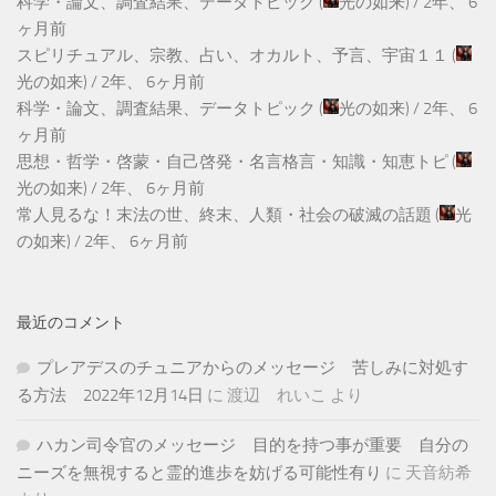
科学・論文、調査結果、データトピック
(
光の如来
) /
2年、 6
ヶ月前
スピリチュアル、宗教、占い、オカルト、予言、宇宙１１
(
光の如来
) /
2年、 6ヶ月前
科学・論文、調査結果、データトピック
(
光の如来
) /
2年、 6
ヶ月前
思想・哲学・啓蒙・自己啓発・名言格言・知識・知恵トピ
(
光の如来
) /
2年、 6ヶ月前
常人見るな！末法の世、終末、人類・社会の破滅の話題
(
光
の如来
) /
2年、 6ヶ月前
最近のコメント
プレアデスのチュニアからのメッセージ 苦しみに対処す
る方法 2022年12月14日
に
渡辺 れいこ
より
ハカン司令官のメッセージ 目的を持つ事が重要 自分の
ニーズを無視すると霊的進歩を妨げる可能性有り
に
天音紡希