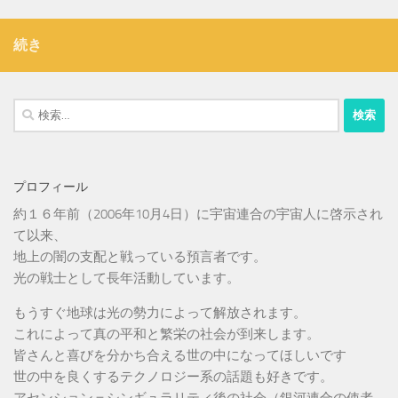
続き
検
索:
プロフィール
約１６年前（2006年10月4日）に宇宙連合の宇宙人に啓示され
て以来、
地上の闇の支配と戦っている預言者です。
光の戦士として長年活動しています。
もうすぐ地球は光の勢力によって解放されます。
これによって真の平和と繁栄の社会が到来します。
皆さんと喜びを分かち合える世の中になってほしいです
世の中を良くするテクノロジー系の話題も好きです。
アセンション＝シンギュラリティ後の社会（銀河連合の使者