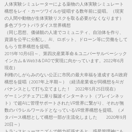
人体実験シミュレーターによる薬物の人体実験シミュレート
構想をレイ・カーツワイルが提唱する数年前に提唱。（現実
の人間や動物が生体実験リスクを取る必要がなくなります）
多色プラウトパラダイス世界構想
（同じ思想、価値観の人達でコミュニティ、自治体を作り、
資源を公平に分配し、AI、ロボット、ドローン等に労働をして
もらう世界構想を提唱。
2015年10月6日～、第四次産業革命＆ユニバーサルベーシック
インカム＆Web3＆DAOで実現に向かっています。2022年6月
現在）
利権のしがらみのない公正に市民の最大幸福を達成するAI政府
構想を提唱（2007年上半期～）（経済産業省が同構想をAIガ
バナンスとして打ち立てました！ 2022年5月25日現在）
ゲーミングチェアに座り脳波インターネット（ブレインネッ
ト）で超AIに管理サポートされたVR世界に繋がり、それが無
数のパラレルワールドとなっているVR世界構想を提唱。（メ
タバース構想として構想一部が主流化しました 2020年9月
20日～）
トランスヒューマニズムで能力拡張すると、惑星管理神にも