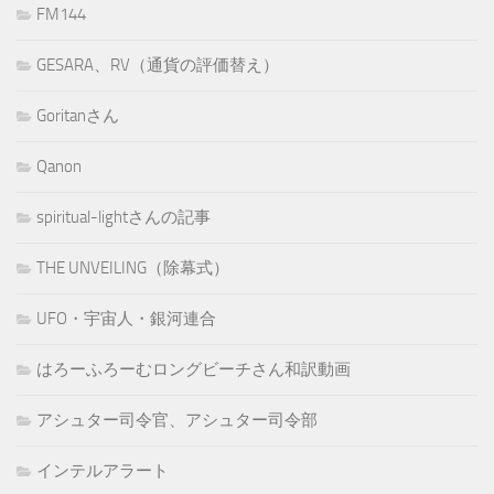
FM144
GESARA、RV（通貨の評価替え）
Goritanさん
Qanon
spiritual-lightさんの記事
THE UNVEILING（除幕式）
UFO・宇宙人・銀河連合
はろーふろーむロングビーチさん和訳動画
アシュター司令官、アシュター司令部
インテルアラート