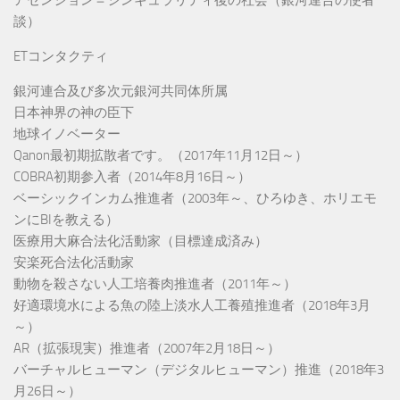
談）
ETコンタクティ
銀河連合及び多次元銀河共同体所属
日本神界の神の臣下
地球イノベーター
Qanon最初期拡散者です。（2017年11月12日～）
COBRA初期参入者（2014年8月16日～）
ベーシックインカム推進者（2003年～、ひろゆき、ホリエモ
ンにBIを教える）
医療用大麻合法化活動家（目標達成済み）
安楽死合法化活動家
動物を殺さない人工培養肉推進者（2011年～）
好適環境水による魚の陸上淡水人工養殖推進者（2018年3月
～）
AR（拡張現実）推進者（2007年2月18日～）
バーチャルヒューマン（デジタルヒューマン）推進（2018年3
月26日～）