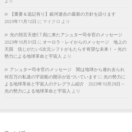
より
【重要＆追記有り】銀河連合の最新の方針を語ります
2023年11月12日
に
マイクロ
より
光の預言天使E.T.宛に来たアシュター司令官のメッセージ
2023年10月31日
に
オーロラ・レイからのメッセージ 地上の
天国 信じがたい5次元シフトがもたらす有望な未来！ – 光の
勢力による地球革命と宇宙人
より
アシュター司令官のメッセージ 闇は地球から連れ去られ
何百万の私達の宇宙船の開示が近づいています
に
光の勢力に
よる地球革命と宇宙人のテレグラム紹介 2023年10月29日 –
光の勢力による地球革命と宇宙人
より