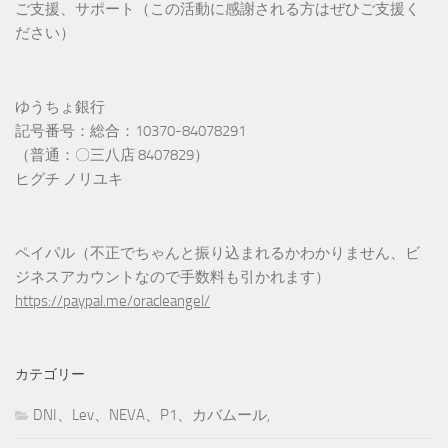
ご支援、サポート（この活動に感謝される方はぜひご支援く
ださい）
ゆうちょ銀行
記号番号：総合：10370-84078291
（普通：〇三八店 8407829）
ヒグチ ノリユキ
ペイパル（不正でちゃんと振り込まれるかわかりません、ビ
ジネスアカウントなので手数料も引かれます）
https://paypal.me/oracleangel/
カテゴリー
DNI、Lev、NEVA、P1、カバムール,