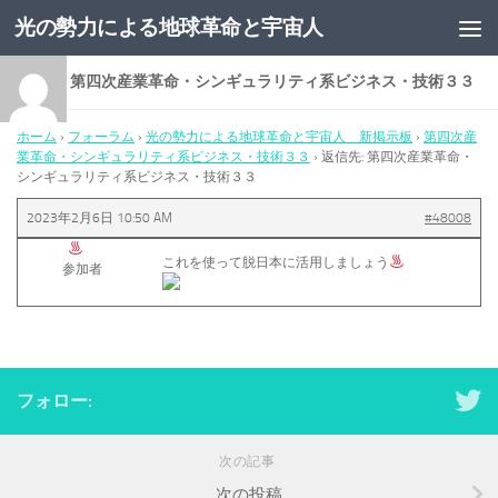
光の勢力による地球革命と宇宙人
コンテンツへスキップ
返信先: 第四次産業革命・シンギュラリティ系ビジネス・技術３３
ホーム
›
フォーラム
›
光の勢力による地球革命と宇宙人 新掲示板
›
第四次産
業革命・シンギュラリティ系ビジネス・技術３３
›
返信先: 第四次産業革命・
シンギュラリティ系ビジネス・技術３３
2023年2月6日 10:50 AM
#48008
これを使って脱日本に活用しましょう
参加者
フォロー:
次の記事
次の投稿