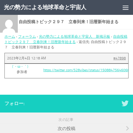
光の勢力による地球革命と宇宙人
コンテンツへスキップ
返信先: 自由投稿トピック２９７ 立春到来！旧暦新年始まる
ホーム
›
フォーラム
›
光の勢力による地球革命と宇宙人 新掲示板
›
自由投稿
トピック２９７ 立春到来！旧暦新年始まる
›
返信先: 自由投稿トピック２９
７ 立春到来！旧暦新年始まる
2023年2月4日 12:18 AM
#47898
(´・ω・｀)
https://twitter.com/528vibes/status/150884756460664
参加者
フォロー:
次の記事
次の投稿