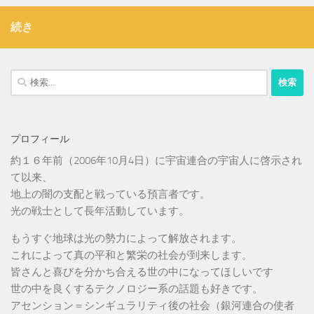
続き
検
索:
プロフィール
約１６年前（2006年10月4日）に宇宙連合の宇宙人に啓示され
て以来、
地上の闇の支配と戦っている預言者です。
光の戦士として長年活動しています。
もうすぐ地球は光の勢力によって解放されます。
これによって真の平和と繁栄の社会が到来します。
皆さんと喜びを分かち合える世の中になってほしいです
世の中を良くするテクノロジー系の話題も好きです。
アセンション＝シンギュラリティ後の社会（銀河連合の使者