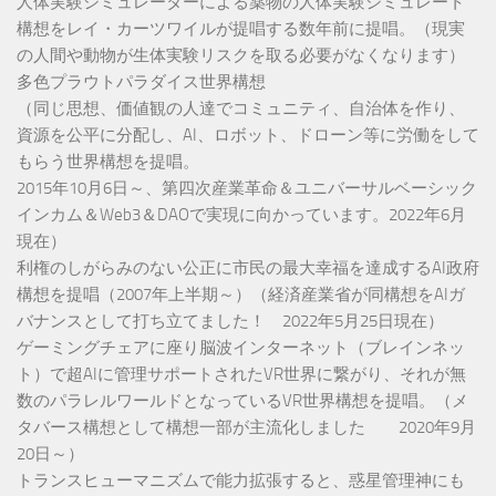
人体実験シミュレーターによる薬物の人体実験シミュレート
構想をレイ・カーツワイルが提唱する数年前に提唱。（現実
の人間や動物が生体実験リスクを取る必要がなくなります）
多色プラウトパラダイス世界構想
（同じ思想、価値観の人達でコミュニティ、自治体を作り、
資源を公平に分配し、AI、ロボット、ドローン等に労働をして
もらう世界構想を提唱。
2015年10月6日～、第四次産業革命＆ユニバーサルベーシック
インカム＆Web3＆DAOで実現に向かっています。2022年6月
現在）
利権のしがらみのない公正に市民の最大幸福を達成するAI政府
構想を提唱（2007年上半期～）（経済産業省が同構想をAIガ
バナンスとして打ち立てました！ 2022年5月25日現在）
ゲーミングチェアに座り脳波インターネット（ブレインネッ
ト）で超AIに管理サポートされたVR世界に繋がり、それが無
数のパラレルワールドとなっているVR世界構想を提唱。（メ
タバース構想として構想一部が主流化しました 2020年9月
20日～）
トランスヒューマニズムで能力拡張すると、惑星管理神にも