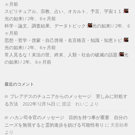
ヶ月前
スピリチュアル、宗教、占い、オカルト、予言、宇宙１１
(
光の如来
) /
2年、 6ヶ月前
科学・論文、調査結果、データトピック
(
光の如来
) /
2年、 6
ヶ月前
思想・哲学・啓蒙・自己啓発・名言格言・知識・知恵トピ
(
光の如来
) /
2年、 6ヶ月前
常人見るな！末法の世、終末、人類・社会の破滅の話題
(
光
の如来
) /
2年、 6ヶ月前
最近のコメント
プレアデスのチュニアからのメッセージ 苦しみに対処す
る方法 2022年12月14日
に
渡辺 れいこ
より
ハカン司令官のメッセージ 目的を持つ事が重要 自分の
ニーズを無視すると霊的進歩を妨げる可能性有り
に
天音紡希
より