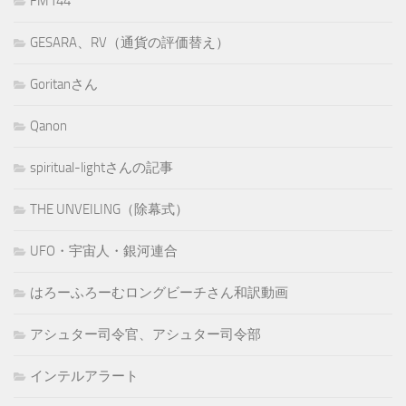
FM144
GESARA、RV（通貨の評価替え）
Goritanさん
Qanon
spiritual-lightさんの記事
THE UNVEILING（除幕式）
UFO・宇宙人・銀河連合
はろーふろーむロングビーチさん和訳動画
アシュター司令官、アシュター司令部
インテルアラート