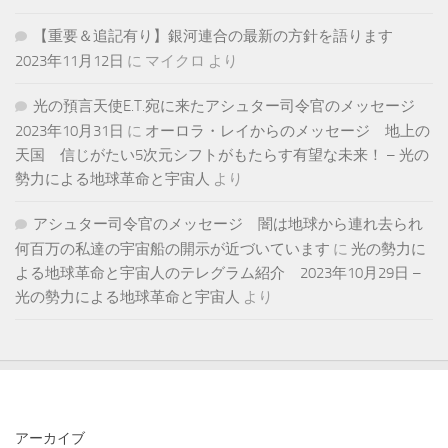
【重要＆追記有り】銀河連合の最新の方針を語ります
2023年11月12日
に
マイクロ
より
光の預言天使E.T.宛に来たアシュター司令官のメッセージ
2023年10月31日
に
オーロラ・レイからのメッセージ 地上の
天国 信じがたい5次元シフトがもたらす有望な未来！ – 光の
勢力による地球革命と宇宙人
より
アシュター司令官のメッセージ 闇は地球から連れ去られ
何百万の私達の宇宙船の開示が近づいています
に
光の勢力に
よる地球革命と宇宙人のテレグラム紹介 2023年10月29日 –
光の勢力による地球革命と宇宙人
より
アーカイブ