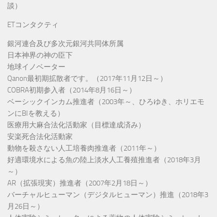
談）
ETコンタクティ
銀河連合及び多次元銀河共同体所属
日本神界の神の臣下
地球イノベーター
Qanon最初期拡散者です。（2017年11月12日～）
COBRA初期参入者（2014年8月16日～）
ベーシックインカム推進者（2003年～、ひろゆき、ホリエモ
ンにBIを教える）
医療用大麻合法化活動家（目標達成済み）
安楽死合法化活動家
動物を殺さない人工培養肉推進者（2011年～）
好適環境水による魚の陸上淡水人工養殖推進者（2018年3月
～）
AR（拡張現実）推進者（2007年2月18日～）
バーチャルヒューマン（デジタルヒューマン）推進（2018年3
月26日～）