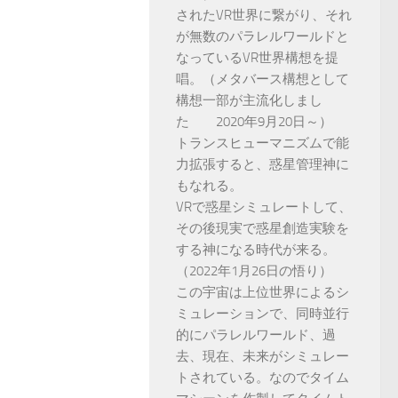
されたVR世界に繋がり、それ
が無数のパラレルワールドと
なっているVR世界構想を提
唱。（メタバース構想として
構想一部が主流化しまし
た 2020年9月20日～）
トランスヒューマニズムで能
力拡張すると、惑星管理神に
もなれる。
VRで惑星シミュレートして、
その後現実で惑星創造実験を
する神になる時代が来る。
（2022年1月26日の悟り）
この宇宙は上位世界によるシ
ミュレーションで、同時並行
的にパラレルワールド、過
去、現在、未来がシミュレー
トされている。なのでタイム