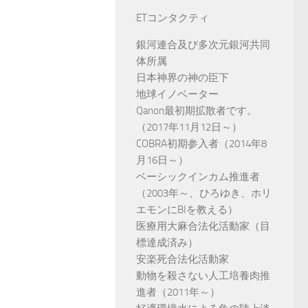
ETコンタクティ
銀河連合及び多次元銀河共同
体所属
日本神界の神の臣下
地球イノベーター
Qanon最初期拡散者です。
（2017年11月12日～）
COBRA初期参入者（2014年8
月16日～）
ベーシックインカム推進者
（2003年～、ひろゆき、ホリ
エモンにBIを教える）
医療用大麻合法化活動家（目
標達成済み）
安楽死合法化活動家
動物を殺さない人工培養肉推
進者（2011年～）