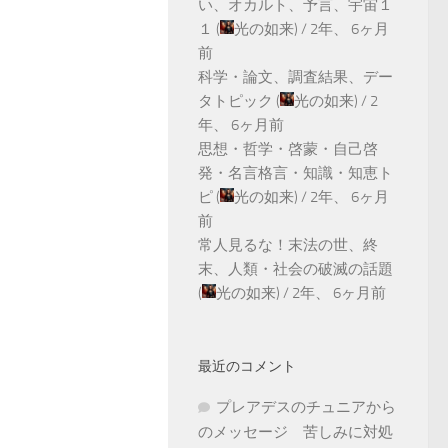
い、オカルト、予言、宇宙１
１
(
光の如来
) /
2年、 6ヶ月
前
科学・論文、調査結果、デー
タトピック
(
光の如来
) /
2
年、 6ヶ月前
思想・哲学・啓蒙・自己啓
発・名言格言・知識・知恵ト
ピ
(
光の如来
) /
2年、 6ヶ月
前
常人見るな！末法の世、終
末、人類・社会の破滅の話題
(
光の如来
) /
2年、 6ヶ月前
最近のコメント
プレアデスのチュニアから
のメッセージ 苦しみに対処