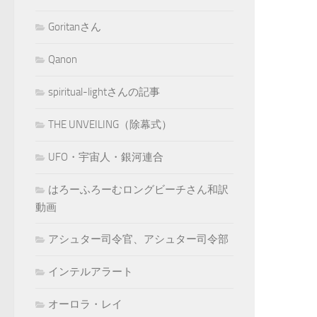
Goritanさん
Qanon
spiritual-lightさんの記事
THE UNVEILING（除幕式）
UFO・宇宙人・銀河連合
はろーふろーむロングビーチさん和訳
動画
アシュター司令官、アシュター司令部
インテルアラート
オーロラ・レイ