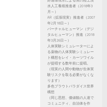
好適環境水による魚の陸上淡
水人工養殖推進者（2018年3
月～）
AR（拡張現実）推進者（2007
年2月18日～）
バーチャルヒューマン（デジ
タルヒューマン）推進（2018
年3月26日～）
人体実験シミュレーターによ
る薬物の人体実験シミュレー
ト構想をレイ・カーツワイル
が提唱する数年前に提唱。
（現実の人間や動物が生体実
験リスクを取る必要がなくな
ります）
多色プラウトパラダイス世界
構想
（同じ思想、価値観の人達で
コミュニティ、自治体を作