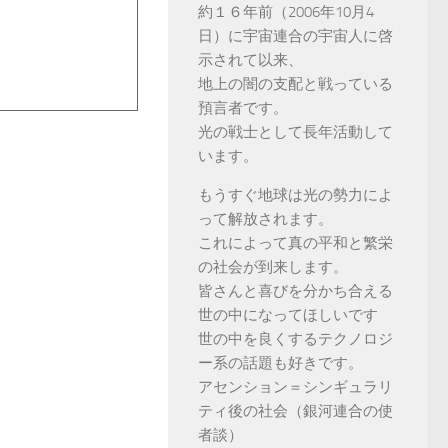
約１６年前（2006年10月4
日）に宇宙連合の宇宙人に啓
示されて以来、
地上の闇の支配と戦っている
預言者です。
光の戦士として長年活動して
います。
もうすぐ地球は光の勢力によ
って解放されます。
これによって真の平和と繁栄
の社会が到来します。
皆さんと喜びを分かち合える
世の中になってほしいです
世の中を良くするテクノロジ
ー系の話題も好きです。
アセンション＝シンギュラリ
ティ後の社会（銀河連合の使
者談）