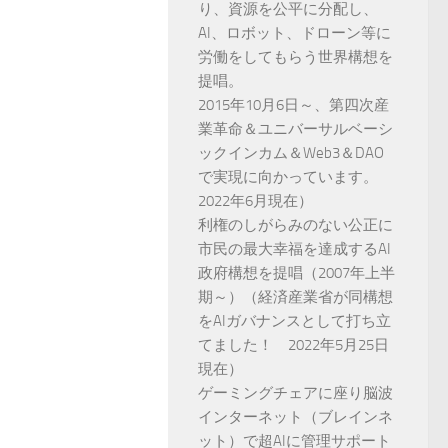
り、資源を公平に分配し、
AI、ロボット、ドローン等に
労働をしてもらう世界構想を
提唱。
2015年10月6日～、第四次産
業革命＆ユニバーサルベーシ
ックインカム＆Web3＆DAO
で実現に向かっています。
2022年6月現在）
利権のしがらみのない公正に
市民の最大幸福を達成するAI
政府構想を提唱（2007年上半
期～）（経済産業省が同構想
をAIガバナンスとして打ち立
てました！ 2022年5月25日
現在）
ゲーミングチェアに座り脳波
インターネット（ブレインネ
ット）で超AIに管理サポート