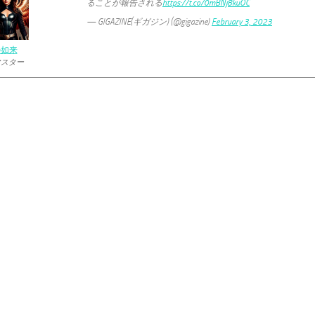
ることが報告される
https://t.co/0mBNj8kuOC
— GIGAZINE(ギガジン) (@gigazine)
February 3, 2023
の如来
マスター