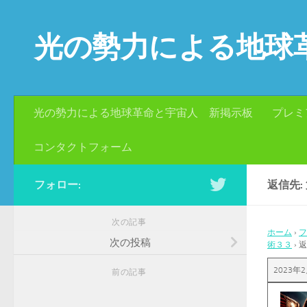
コンテンツへスキップ
光の勢力による地球
光の勢力による地球革命と宇宙人 新掲示板
プレミ
コンタクトフォーム
フォロー:
返信先
次の記事
ホーム
›
フ
次の投稿
術３３
›
返
2023年2
前の記事