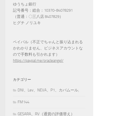
ゆうちょ銀行
記号番号：総合：10370-84078291
（普通：〇三八店 8407829）
ヒグチ ノリユキ
ペイパル（不正でちゃんと振り込まれる
かわかりません、ビジネスアカウントな
ので手数料も引かれます）
https://paypal.me/oracleangel/
カテゴリー
DNI、Lev、NEVA、P1、カバムール,
FM144
GESARA、RV（通貨の評価替え）