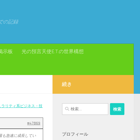
での記録
掲示板
光の預言天使E.T.の世界構想
続き
ュラリティ系ビジネス・技
検
索:
#47869
プロフィール
上最も急速に成長してい