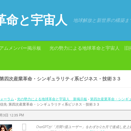
革命と宇宙人
地球解放と新世界の構築ま
アムメンバー掲示板
光の勢力による地球革命と宇宙人 旧
: 第四次産業革命・シンギュラリティ系ビジネス・技術３３
ォーラム
›
光の勢力による地球革命と宇宙人 新掲示板
›
第四次産業革命・シンギ
信先: 第四次産業革命・シンギュラリティ系ビジネス・技術３３
月3日 12:35 PM
ChatGPTが「月間1億ユーザー」をわずか2カ月で達成し史