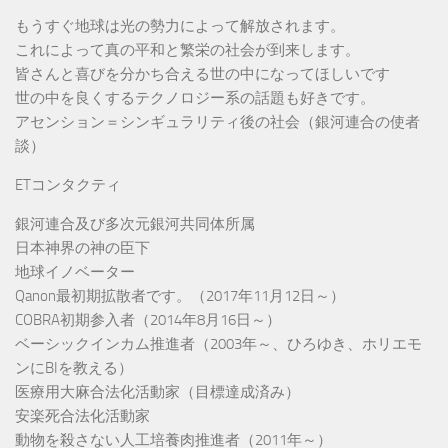
もうすぐ地球は光の勢力によって解放されます。
これによって真の平和と繁栄の社会が到来します。
皆さんと喜びを分かち合える世の中になってほしいです
世の中を良くするテクノロジー系の話題も好きです。
アセンション＝シンギュラリティ後の社会（銀河連合の使者
談）
ETコンタクティ
銀河連合及び多次元銀河共同体所属
日本神界の神の臣下
地球イノベーター
Qanon最初期拡散者です。（2017年11月12日～）
COBRA初期参入者（2014年8月16日～）
ベーシックインカム推進者（2003年～、ひろゆき、ホリエモ
ンにBIを教える）
医療用大麻合法化活動家（目標達成済み）
安楽死合法化活動家
動物を殺さない人工培養肉推進者（2011年～）