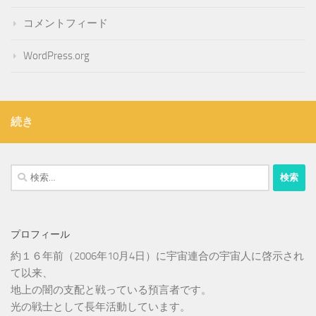
コメントフィード
WordPress.org
続き
検
索:
プロフィール
約１６年前（2006年10月4日）に宇宙連合の宇宙人に啓示され
て以来、
地上の闇の支配と戦っている預言者です。
光の戦士として長年活動しています。