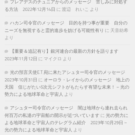
プレアデスのチュニアからのメッセージ 苦しみに対処す
る方法 2022年12月14日
に
渡辺 れいこ
より
ハカン司令官のメッセージ 目的を持つ事が重要 自分の
ニーズを無視すると霊的進歩を妨げる可能性有り
に
天音紡希
より
【重要＆追記有り】銀河連合の最新の方針を語ります
2023年11月12日
に
マイクロ
より
光の預言天使E.T.宛に来たアシュター司令官のメッセージ
2023年10月31日
に
オーロラ・レイからのメッセージ 地上の
天国 信じがたい5次元シフトがもたらす有望な未来！ – 光の
勢力による地球革命と宇宙人
より
アシュター司令官のメッセージ 闇は地球から連れ去られ
何百万の私達の宇宙船の開示が近づいています
に
光の勢力に
よる地球革命と宇宙人のテレグラム紹介 2023年10月29日 –
光の勢力による地球革命と宇宙人
より