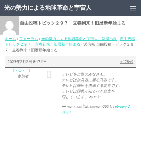
光の勢力による地球革命と宇宙人
コンテンツへスキップ
返信先: 自由投稿トピック２９７ 立春到来！旧暦新年始まる
ホーム
›
フォーラム
›
光の勢力による地球革命と宇宙人 新掲示板
›
自由投稿
トピック２９７ 立春到来！旧暦新年始まる
›
返信先: 自由投稿トピック２９
７ 立春到来！旧暦新年始まる
2023年2月2日 8:17 PM
#47849
(´・ω・｀)
テレビをご覧のみなさん。
参加者
テレビは核兵器に勝る武器です。
テレビは国民を洗脳する装置です。
テレビは国民が知るべき真実を
隠しています。 by ﾀｰｼｰ
— mammam (@mammam0601)
February 2,
2023