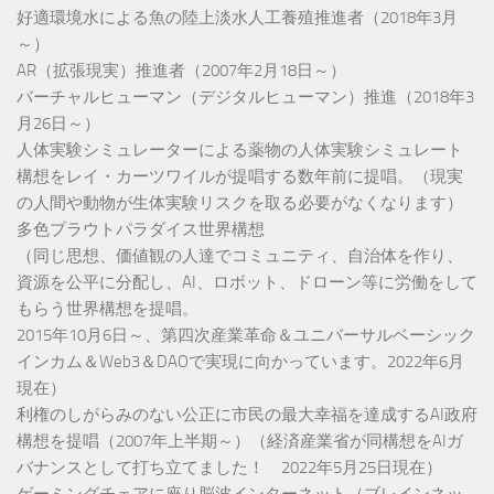
好適環境水による魚の陸上淡水人工養殖推進者（2018年3月
～）
AR（拡張現実）推進者（2007年2月18日～）
バーチャルヒューマン（デジタルヒューマン）推進（2018年3
月26日～）
人体実験シミュレーターによる薬物の人体実験シミュレート
構想をレイ・カーツワイルが提唱する数年前に提唱。（現実
の人間や動物が生体実験リスクを取る必要がなくなります）
多色プラウトパラダイス世界構想
（同じ思想、価値観の人達でコミュニティ、自治体を作り、
資源を公平に分配し、AI、ロボット、ドローン等に労働をして
もらう世界構想を提唱。
2015年10月6日～、第四次産業革命＆ユニバーサルベーシック
インカム＆Web3＆DAOで実現に向かっています。2022年6月
現在）
利権のしがらみのない公正に市民の最大幸福を達成するAI政府
構想を提唱（2007年上半期～）（経済産業省が同構想をAIガ
バナンスとして打ち立てました！ 2022年5月25日現在）
ゲーミングチェアに座り脳波インターネット（ブレインネッ