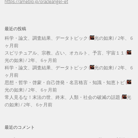
https://ameblo.jp/oracleangel-et
最近の投稿
科学・論文、調査結果、データトピック
(
光の如来
) /
2年、 6
ヶ月前
スピリチュアル、宗教、占い、オカルト、予言、宇宙１１
(
光の如来
) /
2年、 6ヶ月前
科学・論文、調査結果、データトピック
(
光の如来
) /
2年、 6
ヶ月前
思想・哲学・啓蒙・自己啓発・名言格言・知識・知恵トピ
(
光の如来
) /
2年、 6ヶ月前
常人見るな！末法の世、終末、人類・社会の破滅の話題
(
光
の如来
) /
2年、 6ヶ月前
最近のコメント