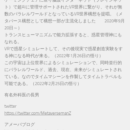
ト）で超AIに管理サポートされたVR世界に繋がり、それが無
数のパラレルワールドとなっているVR世界構想を提唱。（メ
タバース構想として構想一部が主流化しました 2020年9月
20日～）
トランスヒューマニズムで能力拡張すると、惑星管理神にも
なれる。
VRで惑星シミュレートして、その後現実で惑星創造実験をす
る神になる時代が来る。（2022年1月26日の悟り）
この宇宙は上位世界によるシミュレーションで、同時並行的
にパラレルワールド、過去、現在、未来がシミュレートされ
ている。なのでタイムマシーンを作製してタイムトラベルも
可能である。（2022年2月25日の悟り）
有名外科医の長男
twitter
https://twitter.com/MetaversemanZ
アメーバブログ