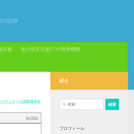
での記録
掲示板
光の預言天使E.T.の世界構想
続き
ラクディナール国際通貨化
検
索:
#47834
プロフィール