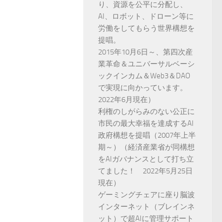
り、資源を公平に分配し、
AI、ロボット、ドローン等に
労働をしてもらう世界構想を
提唱。
2015年10月6日～、第四次産
業革命＆ユニバーサルベーシ
ックインカム＆Web3＆DAO
で実現に向かっています。
2022年6月現在）
利権のしがらみのない公正に
市民の最大幸福を達成するAI
政府構想を提唱（2007年上半
期～）（経済産業省が同構想
をAIガバナンスとして打ち立
てました！ 2022年5月25日
現在）
ゲーミングチェアに座り脳波
インターネット（ブレインネ
ット）で超AIに管理サポート