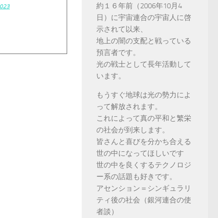
約１６年前（2006年10月4
2023
日）に宇宙連合の宇宙人に啓
示されて以来、
地上の闇の支配と戦っている
預言者です。
光の戦士として長年活動して
います。
もうすぐ地球は光の勢力によ
って解放されます。
これによって真の平和と繁栄
の社会が到来します。
皆さんと喜びを分かち合える
世の中になってほしいです
世の中を良くするテクノロジ
ー系の話題も好きです。
アセンション＝シンギュラリ
ティ後の社会（銀河連合の使
者談）