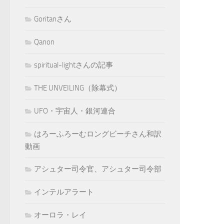
Goritanさん
Qanon
spiritual-lightさんの記事
THE UNVEILING（除幕式）
UFO・宇宙人・銀河連合
はろーふろーむロングビーチさん和訳
動画
アシュター司令官、アシュター司令部
インテルアラート
オーロラ・レイ