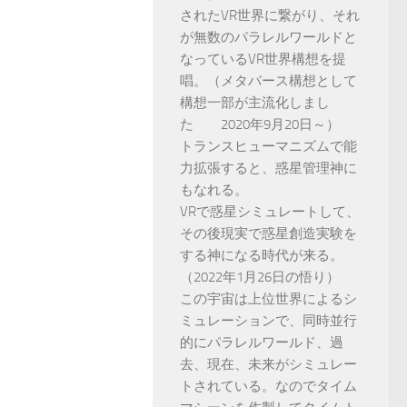
されたVR世界に繋がり、それ
が無数のパラレルワールドと
なっているVR世界構想を提
唱。（メタバース構想として
構想一部が主流化しまし
た 2020年9月20日～）
トランスヒューマニズムで能
力拡張すると、惑星管理神に
もなれる。
VRで惑星シミュレートして、
その後現実で惑星創造実験を
する神になる時代が来る。
（2022年1月26日の悟り）
この宇宙は上位世界によるシ
ミュレーションで、同時並行
的にパラレルワールド、過
去、現在、未来がシミュレー
トされている。なのでタイム