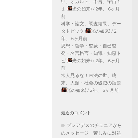
い、オカルト、予言、宇宙１
１
(
光の如来
) /
2年、 6ヶ月
前
科学・論文、調査結果、デー
タトピック
(
光の如来
) /
2
年、 6ヶ月前
思想・哲学・啓蒙・自己啓
発・名言格言・知識・知恵ト
ピ
(
光の如来
) /
2年、 6ヶ月
前
常人見るな！末法の世、終
末、人類・社会の破滅の話題
(
光の如来
) /
2年、 6ヶ月前
最近のコメント
プレアデスのチュニアから
のメッセージ 苦しみに対処