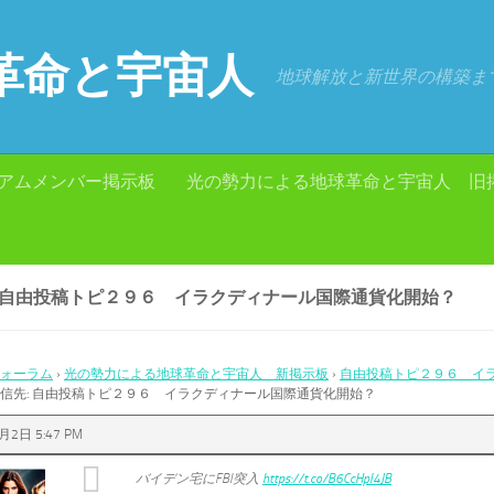
革命と宇宙人
地球解放と新世界の構築ま
アムメンバー掲示板
光の勢力による地球革命と宇宙人 旧
: 自由投稿トピ２９６ イラクディナール国際通貨化開始？
ォーラム
›
光の勢力による地球革命と宇宙人 新掲示板
›
自由投稿トピ２９６ イ
信先: 自由投稿トピ２９６ イラクディナール国際通貨化開始？
月2日 5:47 PM
バイデン宅にFBI突入
https://t.co/B6CcHpI4JB