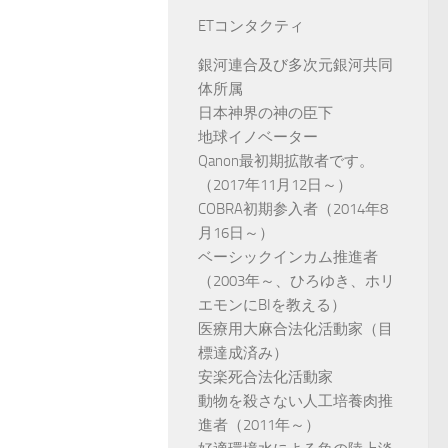
ETコンタクティ
銀河連合及び多次元銀河共同
体所属
日本神界の神の臣下
地球イノベーター
Qanon最初期拡散者です。
（2017年11月12日～）
COBRA初期参入者（2014年8
月16日～）
ベーシックインカム推進者
（2003年～、ひろゆき、ホリ
エモンにBIを教える）
医療用大麻合法化活動家（目
標達成済み）
安楽死合法化活動家
動物を殺さない人工培養肉推
進者（2011年～）