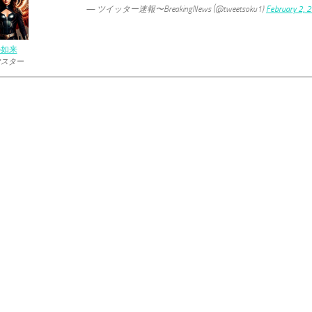
— ツイッター速報〜BreakingNews (@tweetsoku1)
February 2, 
の如来
マスター