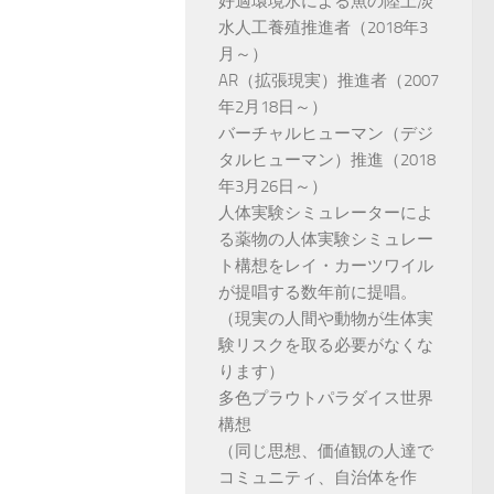
好適環境水による魚の陸上淡
水人工養殖推進者（2018年3
月～）
AR（拡張現実）推進者（2007
年2月18日～）
バーチャルヒューマン（デジ
タルヒューマン）推進（2018
年3月26日～）
人体実験シミュレーターによ
る薬物の人体実験シミュレー
ト構想をレイ・カーツワイル
が提唱する数年前に提唱。
（現実の人間や動物が生体実
験リスクを取る必要がなくな
ります）
多色プラウトパラダイス世界
構想
（同じ思想、価値観の人達で
コミュニティ、自治体を作