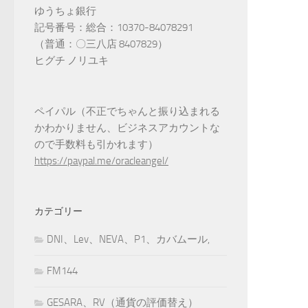
ゆうちょ銀行
記号番号：総合：10370-84078291
（普通：〇三八店 8407829）
ヒグチ ノリユキ
ペイパル（不正でちゃんと振り込まれる
かわかりません、ビジネスアカウントな
ので手数料も引かれます）
https://paypal.me/oracleangel/
カテゴリー
DNI、Lev、NEVA、P1、カバムール,
FM144
GESARA、RV（通貨の評価替え）