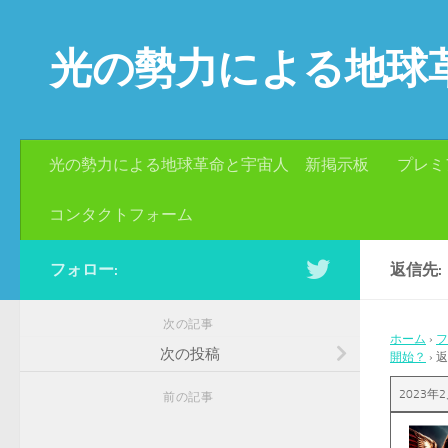
コンテンツへスキップ
光の勢力による地球
光の勢力による地球革命と宇宙人 新掲示板
プレミ
コンタクトフォーム
フォロー:
返信先
次の記事
ホーム
›
フ
次の投稿
開始？
›
返
2023年2
前の記事