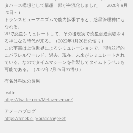
タバース構想として構想一部が主流化しました 2020年9月
20日～）
トランスヒューマニズムで能力拡張すると、惑星管理神にも
なれる。
VRで惑星シミュレートして、その後現実で惑星創造実験をす
る神になる時代が来る。（2022年1月26日の悟り）
この宇宙は上位世界によるシミュレーションで、同時並行的
にパラレルワールド、過去、現在、未来がシミュレートされ
ている。なのでタイムマシーンを作製してタイムトラベルも
可能である。（2022年2月25日の悟り）
有名外科医の長男
twitter
https://twitter.com/MetaversemanZ
アメーバブログ
https://ameblo.jp/oracleangel-et