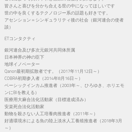
皆さんと喜びを分かち合える世の中になってほしいです
世の中を良くするテクノロジー系の話題も好きです。
アセンション＝シンギュラリティ後の社会（銀河連合の使者
談）
ETコンタクティ
銀河連合及び多次元銀河共同体所属
日本神界の神の臣下
地球イノベーター
Qanon最初期拡散者です。（2017年11月12日～）
COBRA初期参入者（2014年8月16日～）
ベーシックインカム推進者（2003年～、ひろゆき、ホリエモ
ンにBIを教える）
医療用大麻合法化活動家（目標達成済み）
安楽死合法化活動家
動物を殺さない人工培養肉推進者（2011年～）
好適環境水による魚の陸上淡水人工養殖推進者（2018年3月
～）