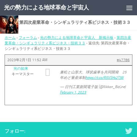
光の勢力による地球革命と宇宙人
コンテンツへスキップ
返信先: 第四次産業革命・シンギュラリティ系ビジネス・技術３３
ホーム
›
フォーラム
›
光の勢力による地球革命と宇宙人 新掲示板
›
第四次産
業革命・シンギュラリティ系ビジネス・技術３３
›
返信先: 第四次産業革命・
シンギュラリティ系ビジネス・技術３３
2023年2月1日 11:52 AM
#47786
光の如来
兼松と山形大、球状歯車を共同開発 25
キーマスター
年めど量産体制
https://t.co/R5VSHs2TJW
— 日刊工業新聞電子版 (@Nikkan_BizLine)
February 1, 2023
フォロー: