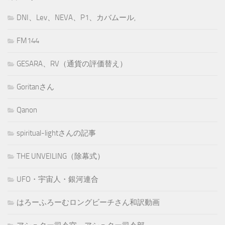
DNI、Lev、NEVA、P1、カバムール,
FM144
GESARA、RV（通貨の評価替え）
Goritanさん
Qanon
spiritual-lightさんの記事
THE UNVEILING（除幕式）
UFO・宇宙人・銀河連合
はろーふろーむロングビーチさん和訳動画