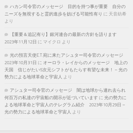
ハカン司令官のメッセージ 目的を持つ事が重要 自分の
ニーズを無視すると霊的進歩を妨げる可能性有り
に
天音紡希
より
【重要＆追記有り】銀河連合の最新の方針を語ります
2023年11月12日
に
マイクロ
より
光の預言天使E.T.宛に来たアシュター司令官のメッセージ
2023年10月31日
に
オーロラ・レイからのメッセージ 地上の
天国 信じがたい5次元シフトがもたらす有望な未来！ – 光の
勢力による地球革命と宇宙人
より
アシュター司令官のメッセージ 闇は地球から連れ去られ
何百万の私達の宇宙船の開示が近づいています
に
光の勢力に
よる地球革命と宇宙人のテレグラム紹介 2023年10月29日 –
光の勢力による地球革命と宇宙人
より