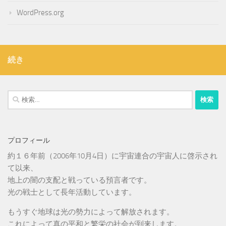
WordPress.org
続き
検
索:
プロフィール
約１６年前（2006年10月4日）に宇宙連合の宇宙人に啓示され
て以来、
地上の闇の支配と戦っている預言者です。
光の戦士として長年活動しています。
もうすぐ地球は光の勢力によって解放されます。
これによって真の平和と繁栄の社会が到来します。