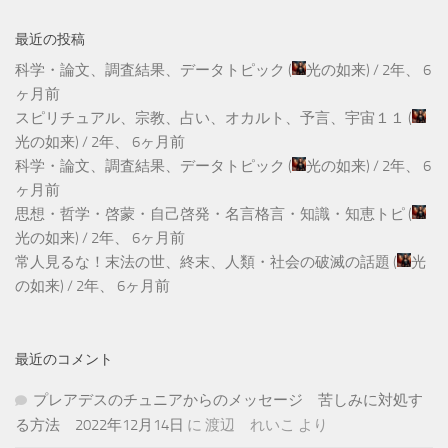
最近の投稿
科学・論文、調査結果、データトピック
(
光の如来
) /
2年、 6
ヶ月前
スピリチュアル、宗教、占い、オカルト、予言、宇宙１１
(
光の如来
) /
2年、 6ヶ月前
科学・論文、調査結果、データトピック
(
光の如来
) /
2年、 6
ヶ月前
思想・哲学・啓蒙・自己啓発・名言格言・知識・知恵トピ
(
光の如来
) /
2年、 6ヶ月前
常人見るな！末法の世、終末、人類・社会の破滅の話題
(
光
の如来
) /
2年、 6ヶ月前
最近のコメント
プレアデスのチュニアからのメッセージ 苦しみに対処す
る方法 2022年12月14日
に
渡辺 れいこ
より