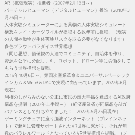
AR（拡張現実）推進者（2007年2月18日～）
バーチャルヒューマン（デジタルヒューマン）推進（2018年3
月26日～）
人体実験シミュレーターによる薬物の人体実験シミュレート
構想をレイ・カーツワイルが提唱する数年前に提唱。（現実
の人間や動物が生体実験リスクを取る必要がなくなります）
多色プラウトパラダイス世界構想
（同じ思想、価値観の人達でコミュニティ、自治体を作り、
資源を公平に分配し、AI、ロボット、ドローン等に労働をして
もらう世界構想を提唱。
2015年10月6日～、第四次産業革命＆ユニバーサルベーシック
インカム＆Web3＆DAOで実現に向かっています。2022年6月
現在）
利権のしがらみのない公正に市民の最大幸福を達成するAI政府
構想を提唱（2007年上半期～）（経済産業省が同構想をAIガ
バナンスとして打ち立てました！ 2022年5月25日現在）
ゲーミングチェアに座り脳波インターネット（ブレインネッ
ト）で超AIに管理サポートされたVR世界に繋がり、それが無
数のパラレルワールドとなっているVR世界構想を提唱。（メ