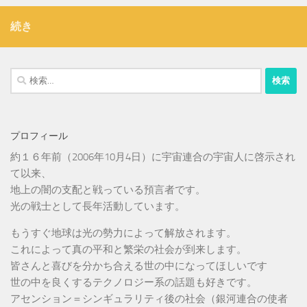
続き
検
索:
プロフィール
約１６年前（2006年10月4日）に宇宙連合の宇宙人に啓示され
て以来、
地上の闇の支配と戦っている預言者です。
光の戦士として長年活動しています。
もうすぐ地球は光の勢力によって解放されます。
これによって真の平和と繁栄の社会が到来します。
皆さんと喜びを分かち合える世の中になってほしいです
世の中を良くするテクノロジー系の話題も好きです。
アセンション＝シンギュラリティ後の社会（銀河連合の使者