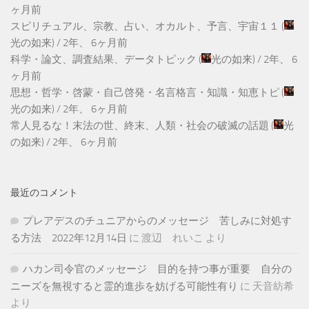
ヶ月前
スピリチュアル、宗教、占い、オカルト、予言、宇宙１１
(
光の如来
) /
2年、 6ヶ月前
科学・論文、調査結果、データトピック
(
光の如来
) /
2年、 6
ヶ月前
思想・哲学・啓蒙・自己啓発・名言格言・知識・知恵トピ
(
光の如来
) /
2年、 6ヶ月前
常人見るな！末法の世、終末、人類・社会の破滅の話題
(
光
の如来
) /
2年、 6ヶ月前
最近のコメント
プレアデスのチュニアからのメッセージ 苦しみに対処す
る方法 2022年12月14日
に
渡辺 れいこ
より
ハカン司令官のメッセージ 目的を持つ事が重要 自分の
ニーズを無視すると霊的進歩を妨げる可能性有り
に
天音紡希
より