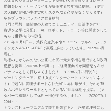
人体実験シミュレーターによる薬物の人体実験シミュレート
構想をレイ・カーツワイルが提唱する数年前に提唱。（現実
の人間や動物が生体実験リスクを取る必要がなくなります）
多色プラウトパラダイス世界構想
（同じ思想、価値観の人達でコミュニティ、自治体を作り、
資源を公平に分配し、AI、ロボット、ドローン等に労働をして
もらう世界構想を提唱。
2015年10月6日～、第四次産業革命＆ユニバーサルベーシック
インカム＆Web3＆DAOで実現に向かっています。2022年6月
現在）
利権のしがらみのない公正に市民の最大幸福を達成するAI政府
構想を提唱（2007年上半期～）（経済産業省が同構想をAIガ
バナンスとして打ち立てました！ 2022年5月25日現在）
ゲーミングチェアに座り脳波インターネット（ブレインネッ
ト）で超AIに管理サポートされたVR世界に繋がり、それが無
数のパラレルワールドとなっているVR世界構想を提唱。（メ
タバース構想として構想一部が主流化しました 2020年9月
20日～）
トランスヒューマニズムで能力拡張すると、惑星管理神にも