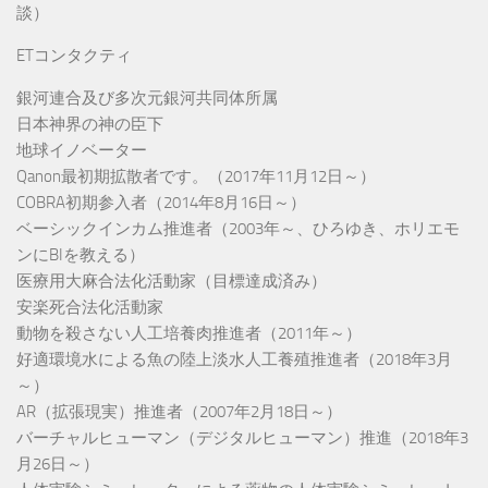
談）
ETコンタクティ
銀河連合及び多次元銀河共同体所属
日本神界の神の臣下
地球イノベーター
Qanon最初期拡散者です。（2017年11月12日～）
COBRA初期参入者（2014年8月16日～）
ベーシックインカム推進者（2003年～、ひろゆき、ホリエモ
ンにBIを教える）
医療用大麻合法化活動家（目標達成済み）
安楽死合法化活動家
動物を殺さない人工培養肉推進者（2011年～）
好適環境水による魚の陸上淡水人工養殖推進者（2018年3月
～）
AR（拡張現実）推進者（2007年2月18日～）
バーチャルヒューマン（デジタルヒューマン）推進（2018年3
月26日～）