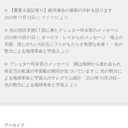
【重要＆追記有り】銀河連合の最新の方針を語ります
2023年11月12日
に
マイクロ
より
光の預言天使E.T.宛に来たアシュター司令官のメッセージ
2023年10月31日
に
オーロラ・レイからのメッセージ 地上の
天国 信じがたい5次元シフトがもたらす有望な未来！ – 光の
勢力による地球革命と宇宙人
より
アシュター司令官のメッセージ 闇は地球から連れ去られ
何百万の私達の宇宙船の開示が近づいています
に
光の勢力に
よる地球革命と宇宙人のテレグラム紹介 2023年10月29日 –
光の勢力による地球革命と宇宙人
より
アーカイブ