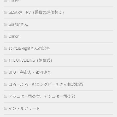
FM144
GESARA、RV（通貨の評価替え）
Goritanさん
Qanon
spiritual-lightさんの記事
THE UNVEILING（除幕式）
UFO・宇宙人・銀河連合
はろーふろーむロングビーチさん和訳動画
アシュター司令官、アシュター司令部
インテルアラート