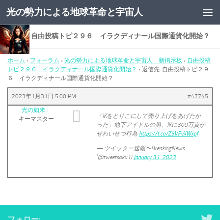
光の勢力による地球革命と宇宙人
コンテンツへスキップ
返信先: 自由投稿トピ２９６ イラクディナール国際通貨化開始？
ホーム
›
フォーラム
›
光の勢力による地球革命と宇宙人 新掲示板
›
自由投稿
トピ２９６ イラクディナール国際通貨化開始？
›
返信先: 自由投稿トピ２９
６ イラクディナール国際通貨化開始？
2023年1月31日 5:00 PM
#47745
光の如来
「JKをとりこにして売り上げをあげたか
キーマスター
った」地下アイドルの男、JKに300万貢が
せわいせつ行為
https://t.co/Z5VFvXWxpf
— ツイッター速報〜BreakingNews
(@tweetsoku1)
January 31, 2023
フォロー: