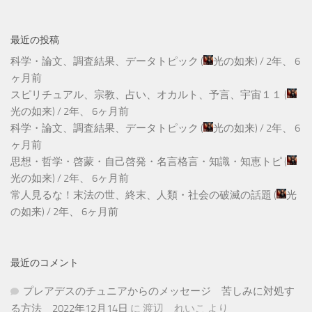
最近の投稿
科学・論文、調査結果、データトピック
(
光の如来
) /
2年、 6
ヶ月前
スピリチュアル、宗教、占い、オカルト、予言、宇宙１１
(
光の如来
) /
2年、 6ヶ月前
科学・論文、調査結果、データトピック
(
光の如来
) /
2年、 6
ヶ月前
思想・哲学・啓蒙・自己啓発・名言格言・知識・知恵トピ
(
光の如来
) /
2年、 6ヶ月前
常人見るな！末法の世、終末、人類・社会の破滅の話題
(
光
の如来
) /
2年、 6ヶ月前
最近のコメント
プレアデスのチュニアからのメッセージ 苦しみに対処す
る方法 2022年12月14日
に
渡辺 れいこ
より