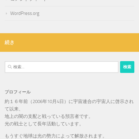
WordPress.org
続き
検
索:
プロフィール
約１６年前（2006年10月4日）に宇宙連合の宇宙人に啓示され
て以来、
地上の闇の支配と戦っている預言者です。
光の戦士として長年活動しています。
もうすぐ地球は光の勢力によって解放されます。