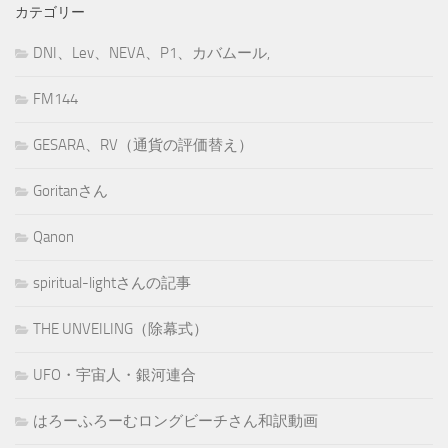
カテゴリー
DNI、Lev、NEVA、P1、カバムール,
FM144
GESARA、RV（通貨の評価替え）
Goritanさん
Qanon
spiritual-lightさんの記事
THE UNVEILING（除幕式）
UFO・宇宙人・銀河連合
はろーふろーむロングビーチさん和訳動画