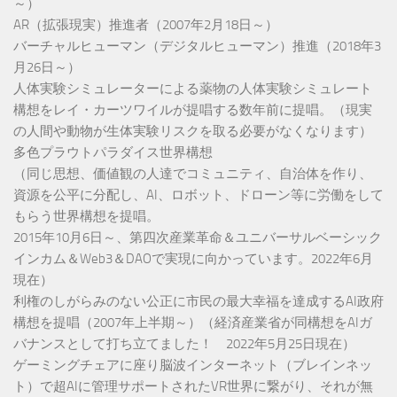
～）
AR（拡張現実）推進者（2007年2月18日～）
バーチャルヒューマン（デジタルヒューマン）推進（2018年3
月26日～）
人体実験シミュレーターによる薬物の人体実験シミュレート
構想をレイ・カーツワイルが提唱する数年前に提唱。（現実
の人間や動物が生体実験リスクを取る必要がなくなります）
多色プラウトパラダイス世界構想
（同じ思想、価値観の人達でコミュニティ、自治体を作り、
資源を公平に分配し、AI、ロボット、ドローン等に労働をして
もらう世界構想を提唱。
2015年10月6日～、第四次産業革命＆ユニバーサルベーシック
インカム＆Web3＆DAOで実現に向かっています。2022年6月
現在）
利権のしがらみのない公正に市民の最大幸福を達成するAI政府
構想を提唱（2007年上半期～）（経済産業省が同構想をAIガ
バナンスとして打ち立てました！ 2022年5月25日現在）
ゲーミングチェアに座り脳波インターネット（ブレインネッ
ト）で超AIに管理サポートされたVR世界に繋がり、それが無