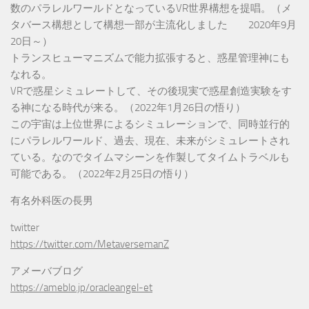
数のパラレルワールドとなっているVR世界構想を提唱。（メ
タバース構想として構想一部が主流化しました 2020年9月
20日～）
トランスヒューマニズムで能力拡張すると、惑星管理神にも
なれる。
VRで惑星シミュレートして、その後現実で惑星創造実験をす
る神になる時代が来る。（2022年1月26日の悟り）
この宇宙は上位世界によるシミュレーションで、同時並行的
にパラレルワールド、過去、現在、未来がシミュレートされ
ている。なのでタイムマシーンを作製してタイムトラベルも
可能である。（2022年2月25日の悟り）
有名外科医の長男
twitter
https://twitter.com/MetaversemanZ
アメーバブログ
https://ameblo.jp/oracleangel-et