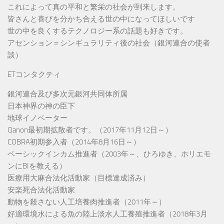
これによって真の平和と繁栄の社会が到来します。
皆さんと喜びを分かち合える世の中になってほしいです
世の中を良くするテクノロジー系の話題も好きです。
アセンション＝シンギュラリティ後の社会（銀河連合の使者
談）
ETコンタクティ
銀河連合及び多次元銀河共同体所属
日本神界の神の臣下
地球イノベーター
Qanon最初期拡散者です。（2017年11月12日～）
COBRA初期参入者（2014年8月16日～）
ベーシックインカム推進者（2003年～、ひろゆき、ホリエモ
ンにBIを教える）
医療用大麻合法化活動家（目標達成済み）
安楽死合法化活動家
動物を殺さない人工培養肉推進者（2011年～）
好適環境水による魚の陸上淡水人工養殖推進者（2018年3月