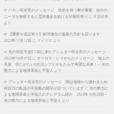
ハカン司令官のメッセージ 目的を持つ事が重要 自分の
ニーズを無視すると霊的進歩を妨げる可能性有り
に
天音紡希
より
【重要＆追記有り】銀河連合の最新の方針を語ります
2023年11月12日
に
マイクロ
より
光の預言天使E.T.宛に来たアシュター司令官のメッセージ
2023年10月31日
に
オーロラ・レイからのメッセージ 地上の
天国 信じがたい5次元シフトがもたらす有望な未来！ – 光の
勢力による地球革命と宇宙人
より
アシュター司令官のメッセージ 闇は地球から連れ去られ
何百万の私達の宇宙船の開示が近づいています
に
光の勢力に
よる地球革命と宇宙人のテレグラム紹介 2023年10月29日 –
光の勢力による地球革命と宇宙人
より