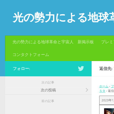
コンテンツへスキップ
光の勢力による地球
光の勢力による地球革命と宇宙人 新掲示板
プレミ
コンタクトフォーム
フォロー:
返信先:
次の記事
ホーム
›
フ
次の投稿
５９
›
返信
2023年1
前の記事