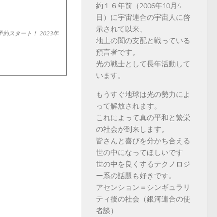
約１６年前（2006年10月4
日）に宇宙連合の宇宙人に啓
示されて以来、
nで予約スタート！ 2023年
地上の闇の支配と戦っている
預言者です。
光の戦士として長年活動して
います。
もうすぐ地球は光の勢力によ
って解放されます。
これによって真の平和と繁栄
の社会が到来します。
皆さんと喜びを分かち合える
世の中になってほしいです
世の中を良くするテクノロジ
ー系の話題も好きです。
アセンション＝シンギュラリ
ティ後の社会（銀河連合の使
者談）