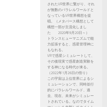
されたVR世界に繋がり、それ
が無数のパラレルワールドと
なっているVR世界構想を提
唱。（メタバース構想として
構想一部が主流化しまし
た 2020年9月20日～）
トランスヒューマニズムで能
力拡張すると、惑星管理神に
もなれる。
VRで惑星シミュレートして、
その後現実で惑星創造実験を
する神になる時代が来る。
（2022年1月26日の悟り）
この宇宙は上位世界によるシ
ミュレーションで、同時並行
的にパラレルワールド、過
去、現在、未来がシミュレー
トされている。なのでタイム