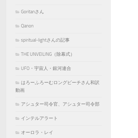
Goritanさん
Qanon
spiritual-lightさんの記事
THE UNVEILING（除幕式）
UFO・宇宙人・銀河連合
はろーふろーむロングビーチさん和訳
動画
アシュター司令官、アシュター司令部
インテルアラート
オーロラ・レイ