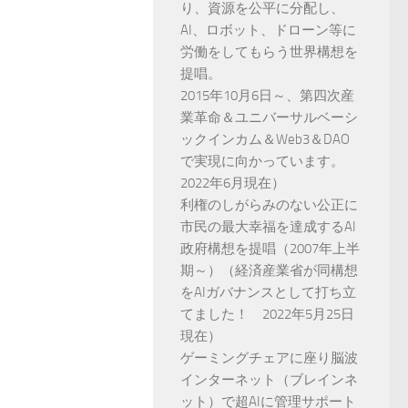
り、資源を公平に分配し、
AI、ロボット、ドローン等に
労働をしてもらう世界構想を
提唱。
2015年10月6日～、第四次産
業革命＆ユニバーサルベーシ
ックインカム＆Web3＆DAO
で実現に向かっています。
2022年6月現在）
利権のしがらみのない公正に
市民の最大幸福を達成するAI
政府構想を提唱（2007年上半
期～）（経済産業省が同構想
をAIガバナンスとして打ち立
てました！ 2022年5月25日
現在）
ゲーミングチェアに座り脳波
インターネット（ブレインネ
ット）で超AIに管理サポート