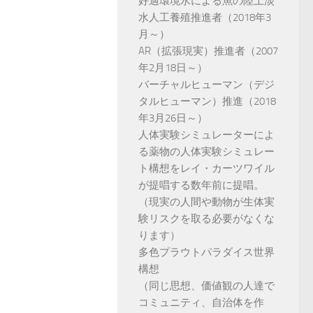
好適環境水による魚の陸上淡
水人工養殖推進者（2018年3
月～）
AR（拡張現実）推進者（2007
年2月18日～）
バーチャルヒューマン（デジ
タルヒューマン）推進（2018
年3月26日～）
人体実験シミュレーターによ
る薬物の人体実験シミュレー
ト構想をレイ・カーツワイル
が提唱する数年前に提唱。
（現実の人間や動物が生体実
験リスクを取る必要がなくな
ります）
多色プラウトパラダイス世界
構想
（同じ思想、価値観の人達で
コミュニティ、自治体を作