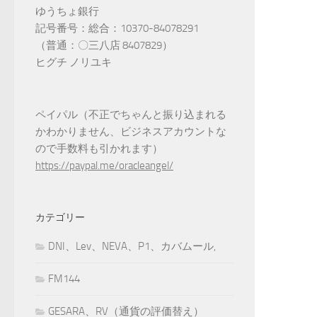
ゆうちょ銀行
記号番号：総合：10370-84078291
（普通：〇三八店 8407829）
ヒグチ ノリユキ
ペイパル（不正でちゃんと振り込まれる
かわかりません、ビジネスアカウントな
ので手数料も引かれます）
https://paypal.me/oracleangel/
カテゴリー
DNI、Lev、NEVA、P1、カバムール,
FM144
GESARA、RV（通貨の評価替え）