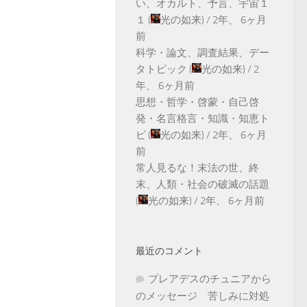
い、オカルト、予言、宇宙１
１
(
光の如来
) /
2年、 6ヶ月
前
科学・論文、調査結果、デー
タトピック
(
光の如来
) /
2
年、 6ヶ月前
思想・哲学・啓蒙・自己啓
発・名言格言・知識・知恵ト
ピ
(
光の如来
) /
2年、 6ヶ月
前
常人見るな！末法の世、終
末、人類・社会の破滅の話題
(
光の如来
) /
2年、 6ヶ月前
最近のコメント
プレアデスのチュニアから
のメッセージ 苦しみに対処