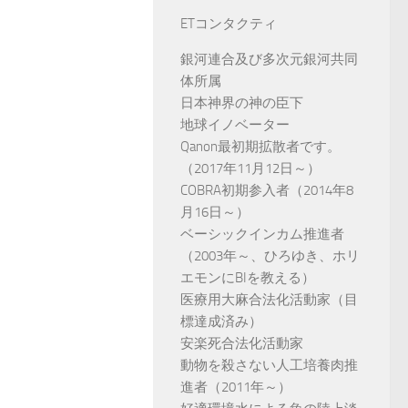
ETコンタクティ
銀河連合及び多次元銀河共同
体所属
日本神界の神の臣下
地球イノベーター
Qanon最初期拡散者です。
（2017年11月12日～）
COBRA初期参入者（2014年8
月16日～）
ベーシックインカム推進者
（2003年～、ひろゆき、ホリ
エモンにBIを教える）
医療用大麻合法化活動家（目
標達成済み）
安楽死合法化活動家
動物を殺さない人工培養肉推
進者（2011年～）