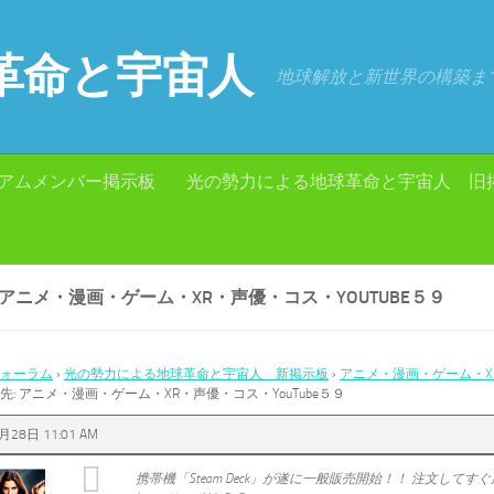
革命と宇宙人
地球解放と新世界の構築ま
アムメンバー掲示板
光の勢力による地球革命と宇宙人 旧
 アニメ・漫画・ゲーム・XR・声優・コス・YOUTUBE５９
ォーラム
›
光の勢力による地球革命と宇宙人 新掲示板
›
アニメ・漫画・ゲーム・XR
先: アニメ・漫画・ゲーム・XR・声優・コス・YouTube５９
月28日 11:01 AM
携帯機「Steam Deck」が遂に一般販売開始！！ 注文してす