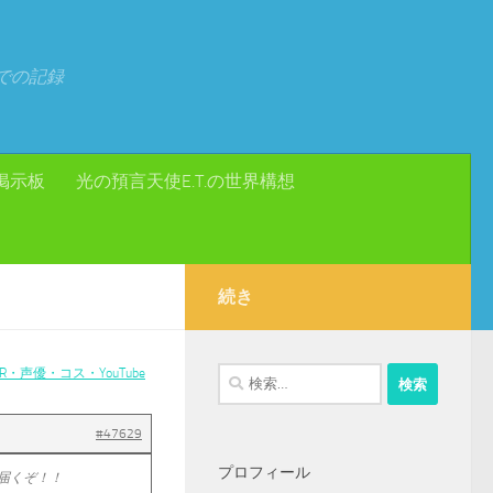
での記録
掲示板
光の預言天使E.T.の世界構想
続き
・声優・コス・YouTube
検
索:
#47629
プロフィール
ぐ届くぞ！！