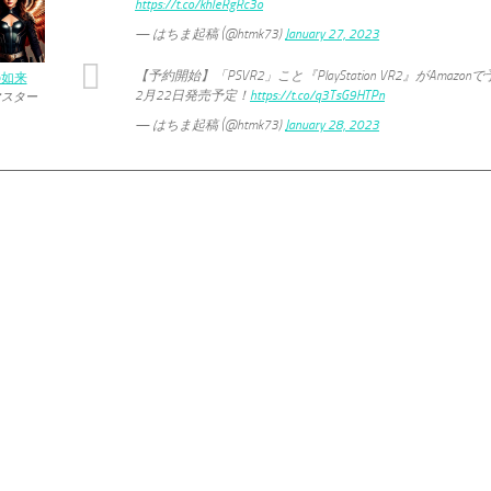
https://t.co/khleRgRc3o
— はちま起稿 (@htmk73)
January 27, 2023
【予約開始】「PSVR2」こと『PlayStation VR2』がAmazo
の如来
2月22日発売予定！
https://t.co/q3TsG9HTPn
マスター
— はちま起稿 (@htmk73)
January 28, 2023