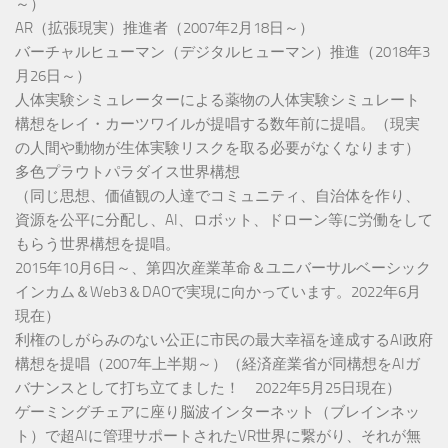
～）
AR（拡張現実）推進者（2007年2月18日～）
バーチャルヒューマン（デジタルヒューマン）推進（2018年3
月26日～）
人体実験シミュレーターによる薬物の人体実験シミュレート
構想をレイ・カーツワイルが提唱する数年前に提唱。（現実
の人間や動物が生体実験リスクを取る必要がなくなります）
多色プラウトパラダイス世界構想
（同じ思想、価値観の人達でコミュニティ、自治体を作り、
資源を公平に分配し、AI、ロボット、ドローン等に労働をして
もらう世界構想を提唱。
2015年10月6日～、第四次産業革命＆ユニバーサルベーシック
インカム＆Web3＆DAOで実現に向かっています。2022年6月
現在）
利権のしがらみのない公正に市民の最大幸福を達成するAI政府
構想を提唱（2007年上半期～）（経済産業省が同構想をAIガ
バナンスとして打ち立てました！ 2022年5月25日現在）
ゲーミングチェアに座り脳波インターネット（ブレインネッ
ト）で超AIに管理サポートされたVR世界に繋がり、それが無