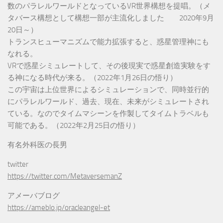
数のパラレルワールドとなっているVR世界構想を提唱。（メ
タバース構想として構想一部が主流化しました 2020年9月
20日～）
トランスヒューマニズムで能力拡張すると、惑星管理神にも
なれる。
VRで惑星シミュレートして、その後現実で惑星創造実験をす
る神になる時代が来る。（2022年1月26日の悟り）
この宇宙は上位世界によるシミュレーションで、同時並行的
にパラレルワールド、過去、現在、未来がシミュレートされ
ている。なのでタイムマシーンを作製してタイムトラベルも
可能である。（2022年2月25日の悟り）
有名外科医の長男
twitter
https://twitter.com/MetaversemanZ
アメーバブログ
https://ameblo.jp/oracleangel-et