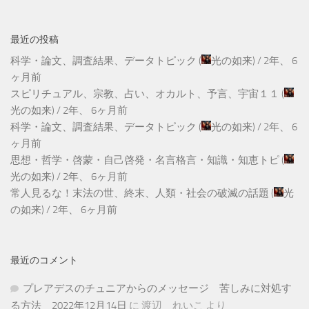
最近の投稿
科学・論文、調査結果、データトピック
(
光の如来
) /
2年、 6
ヶ月前
スピリチュアル、宗教、占い、オカルト、予言、宇宙１１
(
光の如来
) /
2年、 6ヶ月前
科学・論文、調査結果、データトピック
(
光の如来
) /
2年、 6
ヶ月前
思想・哲学・啓蒙・自己啓発・名言格言・知識・知恵トピ
(
光の如来
) /
2年、 6ヶ月前
常人見るな！末法の世、終末、人類・社会の破滅の話題
(
光
の如来
) /
2年、 6ヶ月前
最近のコメント
プレアデスのチュニアからのメッセージ 苦しみに対処す
る方法 2022年12月14日
に
渡辺 れいこ
より