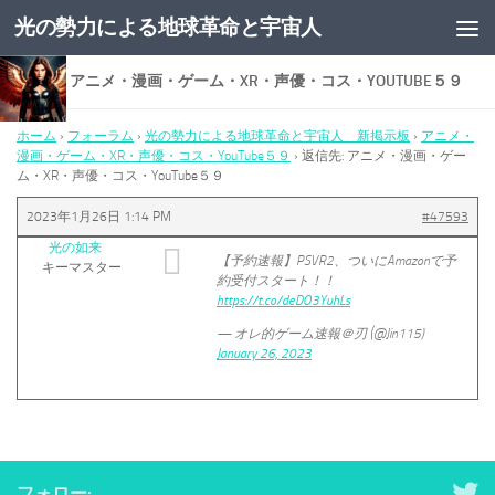
光の勢力による地球革命と宇宙人
コンテンツへスキップ
返信先: アニメ・漫画・ゲーム・XR・声優・コス・YOUTUBE５９
ホーム
›
フォーラム
›
光の勢力による地球革命と宇宙人 新掲示板
›
アニメ・
漫画・ゲーム・XR・声優・コス・YouTube５９
›
返信先: アニメ・漫画・ゲー
ム・XR・声優・コス・YouTube５９
2023年1月26日 1:14 PM
#47593
光の如来
【予約速報】PSVR2、ついにAmazonで予
キーマスター
約受付スタート！！
https://t.co/deDO3YuhLs
— オレ的ゲーム速報＠刃 (@Jin115)
January 26, 2023
フォロー: