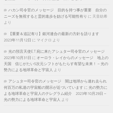
ハカン司令官のメッセージ 目的を持つ事が重要 自分の
ニーズを無視すると霊的進歩を妨げる可能性有り
に
天音紡希
より
【重要＆追記有り】銀河連合の最新の方針を語ります
2023年11月12日
に
マイクロ
より
光の預言天使E.T.宛に来たアシュター司令官のメッセージ
2023年10月31日
に
オーロラ・レイからのメッセージ 地上の
天国 信じがたい5次元シフトがもたらす有望な未来！ – 光の
勢力による地球革命と宇宙人
より
アシュター司令官のメッセージ 闇は地球から連れ去られ
何百万の私達の宇宙船の開示が近づいています
に
光の勢力に
よる地球革命と宇宙人のテレグラム紹介 2023年10月29日 –
光の勢力による地球革命と宇宙人
より