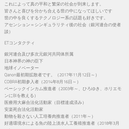
これによって真の平和と繁栄の社会が到来します。
皆さんと喜びを分かち合える世の中になってほしいです
世の中を良くするテクノロジー系の話題も好きです。
アセンション＝シンギュラリティ後の社会（銀河連合の使者
談）
ETコンタクティ
銀河連合及び多次元銀河共同体所属
日本神界の神の臣下
地球イノベーター
Qanon最初期拡散者です。（2017年11月12日～）
COBRA初期参入者（2014年8月16日～）
ベーシックインカム推進者（2003年～、ひろゆき、ホリエモ
ンにBIを教える）
医療用大麻合法化活動家（目標達成済み）
安楽死合法化活動家
動物を殺さない人工培養肉推進者（2011年～）
好適環境水による魚の陸上淡水人工養殖推進者（2018年3月