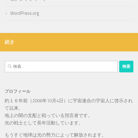
WordPress.org
続き
検
索:
プロフィール
約１６年前（2006年10月4日）に宇宙連合の宇宙人に啓示され
て以来、
地上の闇の支配と戦っている預言者です。
光の戦士として長年活動しています。
もうすぐ地球は光の勢力によって解放されます。