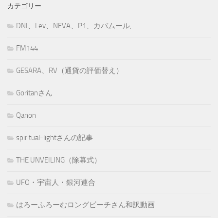
カテゴリー
DNI、Lev、NEVA、P1、カバムール,
FM144
GESARA、RV（通貨の評価替え）
Goritanさん
Qanon
spiritual-lightさんの記事
THE UNVEILING（除幕式）
UFO・宇宙人・銀河連合
はろーふろーむロングビーチさん和訳動画