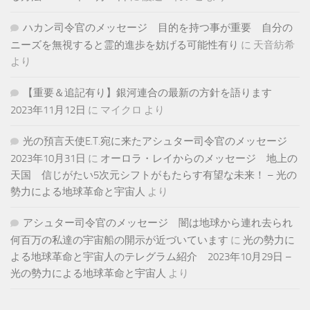
ハカン司令官のメッセージ 目的を持つ事が重要 自分の
ニーズを無視すると霊的進歩を妨げる可能性有り
に
天音紡希
より
【重要＆追記有り】銀河連合の最新の方針を語ります
2023年11月12日
に
マイクロ
より
光の預言天使E.T.宛に来たアシュター司令官のメッセージ
2023年10月31日
に
オーロラ・レイからのメッセージ 地上の
天国 信じがたい5次元シフトがもたらす有望な未来！ – 光の
勢力による地球革命と宇宙人
より
アシュター司令官のメッセージ 闇は地球から連れ去られ
何百万の私達の宇宙船の開示が近づいています
に
光の勢力に
よる地球革命と宇宙人のテレグラム紹介 2023年10月29日 –
光の勢力による地球革命と宇宙人
より