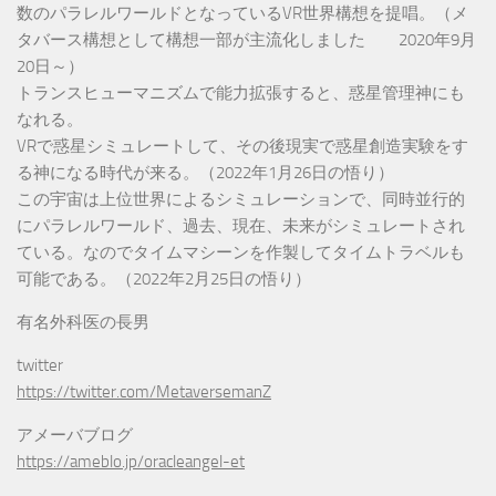
数のパラレルワールドとなっているVR世界構想を提唱。（メ
タバース構想として構想一部が主流化しました 2020年9月
20日～）
トランスヒューマニズムで能力拡張すると、惑星管理神にも
なれる。
VRで惑星シミュレートして、その後現実で惑星創造実験をす
る神になる時代が来る。（2022年1月26日の悟り）
この宇宙は上位世界によるシミュレーションで、同時並行的
にパラレルワールド、過去、現在、未来がシミュレートされ
ている。なのでタイムマシーンを作製してタイムトラベルも
可能である。（2022年2月25日の悟り）
有名外科医の長男
twitter
https://twitter.com/MetaversemanZ
アメーバブログ
https://ameblo.jp/oracleangel-et