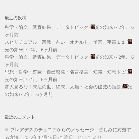
最近の投稿
科学・論文、調査結果、データトピック
(
光の如来
) /
2年、 6
ヶ月前
スピリチュアル、宗教、占い、オカルト、予言、宇宙１１
(
光の如来
) /
2年、 6ヶ月前
科学・論文、調査結果、データトピック
(
光の如来
) /
2年、 6
ヶ月前
思想・哲学・啓蒙・自己啓発・名言格言・知識・知恵トピ
(
光の如来
) /
2年、 6ヶ月前
常人見るな！末法の世、終末、人類・社会の破滅の話題
(
光
の如来
) /
2年、 6ヶ月前
最近のコメント
プレアデスのチュニアからのメッセージ 苦しみに対処す
る方法 2022年12月14日
に
渡辺 れいこ
より