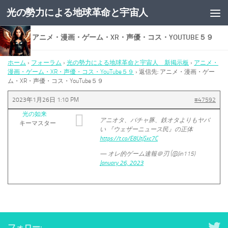
光の勢力による地球革命と宇宙人
コンテンツへスキップ
返信先: アニメ・漫画・ゲーム・XR・声優・コス・YOUTUBE５９
ホーム
›
フォーラム
›
光の勢力による地球革命と宇宙人 新掲示板
›
アニメ・
漫画・ゲーム・XR・声優・コス・YouTube５９
›
返信先: アニメ・漫画・ゲー
ム・XR・声優・コス・YouTube５９
2023年1月26日 1:10 PM
#47592
光の如来
アニオタ、バチャ豚、鉄オタよりもヤバ
キーマスター
い 『ウェザーニュース民』の正体
https://t.co/E8UtjSxc7C
— オレ的ゲーム速報＠刃 (@Jin115)
January 26, 2023
フォロー: