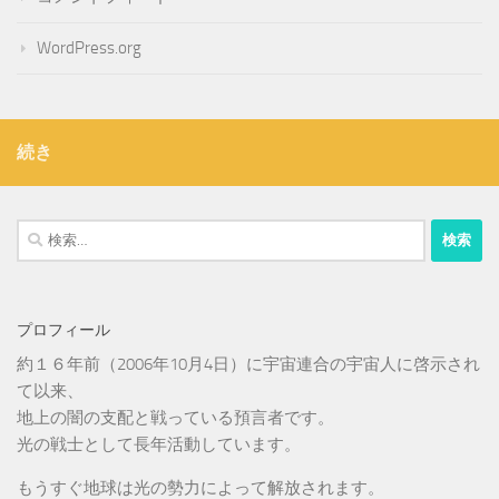
WordPress.org
続き
検
索:
プロフィール
約１６年前（2006年10月4日）に宇宙連合の宇宙人に啓示され
て以来、
地上の闇の支配と戦っている預言者です。
光の戦士として長年活動しています。
もうすぐ地球は光の勢力によって解放されます。