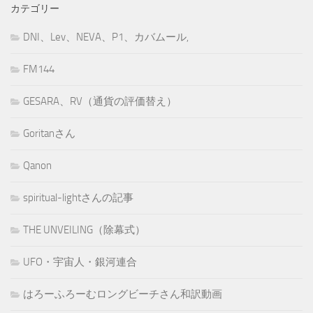
カテゴリー
DNI、Lev、NEVA、P1、カバムール,
FM144
GESARA、RV（通貨の評価替え）
Goritanさん
Qanon
spiritual-lightさんの記事
THE UNVEILING（除幕式）
UFO・宇宙人・銀河連合
はろーふろーむロングビーチさん和訳動画