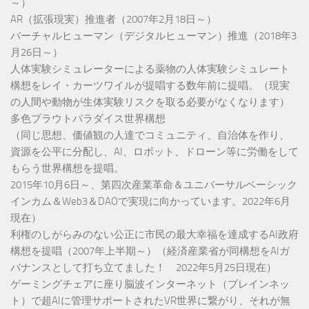
～）
AR（拡張現実）推進者（2007年2月18日～）
バーチャルヒューマン（デジタルヒューマン）推進（2018年3
月26日～）
人体実験シミュレーターによる薬物の人体実験シミュレート
構想をレイ・カーツワイルが提唱する数年前に提唱。（現実
の人間や動物が生体実験リスクを取る必要がなくなります）
多色プラウトパラダイス世界構想
（同じ思想、価値観の人達でコミュニティ、自治体を作り、
資源を公平に分配し、AI、ロボット、ドローン等に労働をして
もらう世界構想を提唱。
2015年10月6日～、第四次産業革命＆ユニバーサルベーシック
インカム＆Web3＆DAOで実現に向かっています。2022年6月
現在）
利権のしがらみのない公正に市民の最大幸福を達成するAI政府
構想を提唱（2007年上半期～）（経済産業省が同構想をAIガ
バナンスとして打ち立てました！ 2022年5月25日現在）
ゲーミングチェアに座り脳波インターネット（ブレインネッ
ト）で超AIに管理サポートされたVR世界に繋がり、それが無