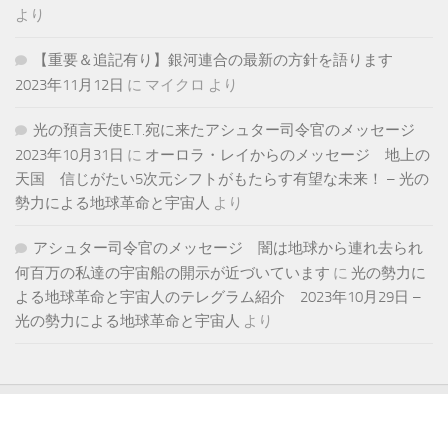
より
【重要＆追記有り】銀河連合の最新の方針を語ります
2023年11月12日
に
マイクロ
より
光の預言天使E.T.宛に来たアシュター司令官のメッセージ
2023年10月31日
に
オーロラ・レイからのメッセージ 地上の
天国 信じがたい5次元シフトがもたらす有望な未来！ – 光の
勢力による地球革命と宇宙人
より
アシュター司令官のメッセージ 闇は地球から連れ去られ
何百万の私達の宇宙船の開示が近づいています
に
光の勢力に
よる地球革命と宇宙人のテレグラム紹介 2023年10月29日 –
光の勢力による地球革命と宇宙人
より