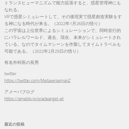
トランスヒューマニズムで能力拡張すると、惑星管理神にも
なれる。
VRで惑星シミュレートして、その後現実で惑星創造実験をす
る神になる時代が来る。（2022年1月26日の悟り）
この宇宙は上位世界によるシミュレーションで、同時並行的
にパラレルワールド、過去、現在、未来がシミュレートされ
ている。なのでタイムマシーンを作製してタイムトラベルも
可能である。（2022年2月25日の悟り）
有名外科医の長男
twitter
https://twitter.com/MetaversemanZ
アメーバブログ
https://ameblo.jp/oracleangel-et
最近の投稿