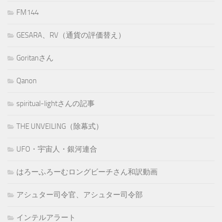
FM144
GESARA、RV（通貨の評価替え）
Goritanさん
Qanon
spiritual-lightさんの記事
THE UNVEILING（除幕式）
UFO・宇宙人・銀河連合
はろーふろーむロングビーチさん和訳動画
アシュター司令官、アシュター司令部
インテルアラート