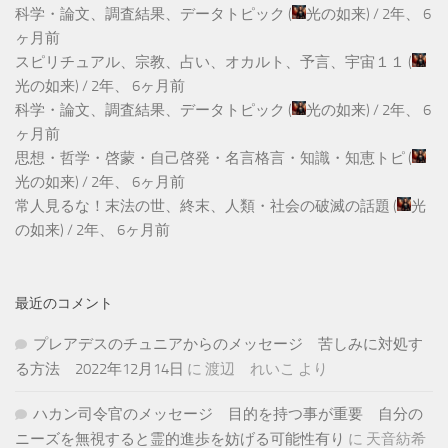
科学・論文、調査結果、データトピック
(
光の如来
) /
2年、 6
ヶ月前
スピリチュアル、宗教、占い、オカルト、予言、宇宙１１
(
光の如来
) /
2年、 6ヶ月前
科学・論文、調査結果、データトピック
(
光の如来
) /
2年、 6
ヶ月前
思想・哲学・啓蒙・自己啓発・名言格言・知識・知恵トピ
(
光の如来
) /
2年、 6ヶ月前
常人見るな！末法の世、終末、人類・社会の破滅の話題
(
光
の如来
) /
2年、 6ヶ月前
最近のコメント
プレアデスのチュニアからのメッセージ 苦しみに対処す
る方法 2022年12月14日
に
渡辺 れいこ
より
ハカン司令官のメッセージ 目的を持つ事が重要 自分の
ニーズを無視すると霊的進歩を妨げる可能性有り
に
天音紡希