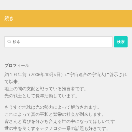
続き
検
索:
プロフィール
約１６年前（2006年10月4日）に宇宙連合の宇宙人に啓示され
て以来、
地上の闇の支配と戦っている預言者です。
光の戦士として長年活動しています。
もうすぐ地球は光の勢力によって解放されます。
これによって真の平和と繁栄の社会が到来します。
皆さんと喜びを分かち合える世の中になってほしいです
世の中を良くするテクノロジー系の話題も好きです。