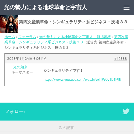
光の勢力による地球革命と宇宙人
コンテンツへスキップ
返信先: 第四次産業革命・シンギュラリティ系ビジネス・技術３３
ホーム
›
フォーラム
›
光の勢力による地球革命と宇宙人 新掲示板
›
第四次産
業革命・シンギュラリティ系ビジネス・技術３３
›
返信先: 第四次産業革命・
シンギュラリティ系ビジネス・技術３３
2023年1月24日 6:06 PM
#47538
光の如来
シンギュラリティです！
キーマスター
https://www.youtube.com/watch?v=lTWOvTD6PI8
フォロー:
次の記事