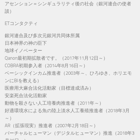
アセンション＝シンギュラリティ後の社会（銀河連合の使者
談）
ETコンタクティ
銀河連合及び多次元銀河共同体所属
日本神界の神の臣下
地球イノベーター
Qanon最初期拡散者です。（2017年11月12日～）
COBRA初期参入者（2014年8月16日～）
ベーシックインカム推進者（2003年～、ひろゆき、ホリエモ
ンにBIを教える）
医療用大麻合法化活動家（目標達成済み）
安楽死合法化活動家
動物を殺さない人工培養肉推進者（2011年～）
好適環境水による魚の陸上淡水人工養殖推進者（2018年3月
～）
AR（拡張現実）推進者（2007年2月18日～）
バーチャルヒューマン（デジタルヒューマン）推進（2018年3