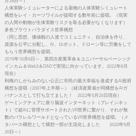
月26日～）
人体実験シミュレーターによる薬物の人体実験シミュレート
構想をレイ・カーツワイルが提唱する数年前に提唱。（現実
の人間や動物が生体実験リスクを取る必要がなくなります）
多色プラウトパラダイス世界構想
（同じ思想、価値観の人達でコミュニティ、自治体を作り、
資源を公平に分配し、AI、ロボット、ドローン等に労働をして
もらう世界構想を提唱。
2015年10月6日～、第四次産業革命＆ユニバーサルベーシック
インカム＆Web3＆DAOで実現に向かっています。2022年6月
現在）
利権のしがらみのない公正に市民の最大幸福を達成するAI政府
構想を提唱（2007年上半期～）（経済産業省が同構想をAIガ
バナンスとして打ち立てました！ 2022年5月25日現在）
ゲーミングチェアに座り脳波インターネット（ブレインネッ
ト）で超AIに管理サポートされたVR世界に繋がり、それが無
数のパラレルワールドとなっているVR世界構想を提唱。（メ
タバース構想として構想一部が主流化しました 2020年9月
20日～）