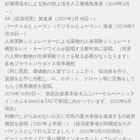
好適環境水による魚の陸上淡水人工養殖推進者（2018年3月
～）
AR（拡張現実）推進者（2007年2月18日～）
バーチャルヒューマン（デジタルヒューマン）推進（2018年3
月26日～）
人体実験シミュレーターによる薬物の人体実験シミュレート
構想をレイ・カーツワイルが提唱する数年前に提唱。（現実
の人間や動物が生体実験リスクを取る必要がなくなります）
多色プラウトパラダイス世界構想
（同じ思想、価値観の人達でコミュニティ、自治体を作り、
資源を公平に分配し、AI、ロボット、ドローン等に労働をして
もらう世界構想を提唱。
2015年10月6日～、第四次産業革命＆ユニバーサルベーシック
インカム＆Web3＆DAOで実現に向かっています。2022年6月
現在）
利権のしがらみのない公正に市民の最大幸福を達成するAI政府
構想を提唱（2007年上半期～）（経済産業省が同構想をAIガ
バナンスとして打ち立てました！ 2022年5月25日現在）
ゲーミングチェアに座り脳波インターネット（ブレインネッ