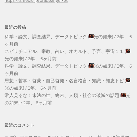
https://ameblo.jp/oracleangel-et
最近の投稿
科学・論文、調査結果、データトピック
(
光の如来
) /
2年、 6
ヶ月前
スピリチュアル、宗教、占い、オカルト、予言、宇宙１１
(
光の如来
) /
2年、 6ヶ月前
科学・論文、調査結果、データトピック
(
光の如来
) /
2年、 6
ヶ月前
思想・哲学・啓蒙・自己啓発・名言格言・知識・知恵トピ
(
光の如来
) /
2年、 6ヶ月前
常人見るな！末法の世、終末、人類・社会の破滅の話題
(
光
の如来
) /
2年、 6ヶ月前
最近のコメント