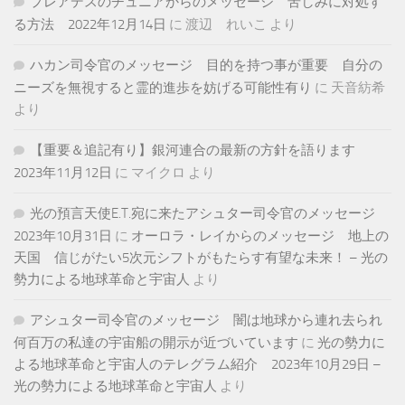
プレアデスのチュニアからのメッセージ 苦しみに対処す
る方法 2022年12月14日
に
渡辺 れいこ
より
ハカン司令官のメッセージ 目的を持つ事が重要 自分の
ニーズを無視すると霊的進歩を妨げる可能性有り
に
天音紡希
より
【重要＆追記有り】銀河連合の最新の方針を語ります
2023年11月12日
に
マイクロ
より
光の預言天使E.T.宛に来たアシュター司令官のメッセージ
2023年10月31日
に
オーロラ・レイからのメッセージ 地上の
天国 信じがたい5次元シフトがもたらす有望な未来！ – 光の
勢力による地球革命と宇宙人
より
アシュター司令官のメッセージ 闇は地球から連れ去られ
何百万の私達の宇宙船の開示が近づいています
に
光の勢力に
よる地球革命と宇宙人のテレグラム紹介 2023年10月29日 –
光の勢力による地球革命と宇宙人
より