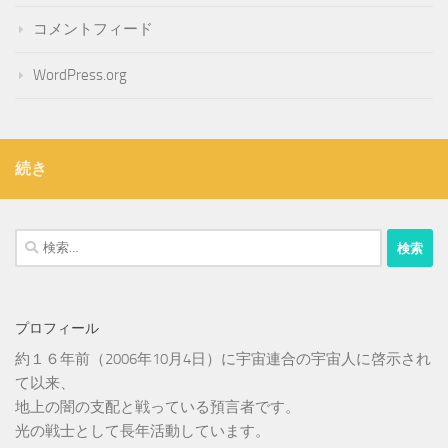
コメントフィード
WordPress.org
続き
検
索:
プロフィール
約１６年前（2006年10月4日）に宇宙連合の宇宙人に啓示され
て以来、
地上の闇の支配と戦っている預言者です。
光の戦士として長年活動しています。