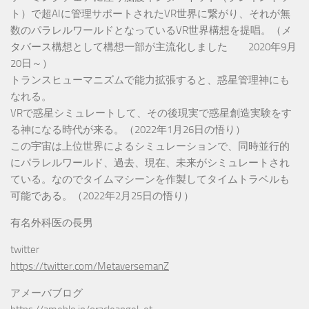
ト）で超AIに管理サポートされたVR世界に繋がり、それが無
数のパラレルワールドとなっているVR世界構想を提唱。（メ
タバース構想として構想一部が主流化しました 2020年9月
20日～）
トランスヒューマニズムで能力拡張すると、惑星管理神にも
なれる。
VRで惑星シミュレートして、その後現実で惑星創造実験をす
る神になる時代が来る。（2022年1月26日の悟り）
この宇宙は上位世界によるシミュレーションで、同時並行的
にパラレルワールド、過去、現在、未来がシミュレートされ
ている。なのでタイムマシーンを作製してタイムトラベルも
可能である。（2022年2月25日の悟り）
有名外科医の長男
twitter
https://twitter.com/MetaversemanZ
アメーバブログ