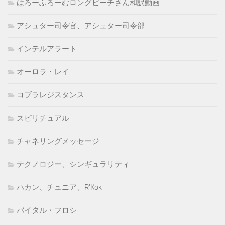
はろーふろーむロングビーチさん和訳動画
アシュター司令官、アシュター司令部
インテルアラート
オーロラ・レイ
コブラレジスタンス
スピリチュアル
チャネリングメッセージ
テクノロジー、シンギュラリティ
ハカン、チュニア、R'Kok
バイタル・フロシ