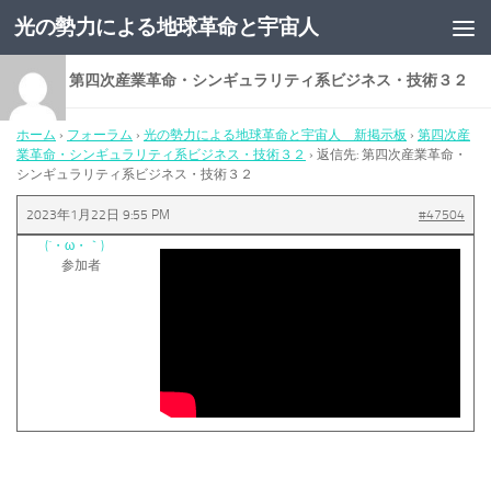
光の勢力による地球革命と宇宙人
コンテンツへスキップ
返信先: 第四次産業革命・シンギュラリティ系ビジネス・技術３２
ホーム
›
フォーラム
›
光の勢力による地球革命と宇宙人 新掲示板
›
第四次産
業革命・シンギュラリティ系ビジネス・技術３２
›
返信先: 第四次産業革命・
シンギュラリティ系ビジネス・技術３２
2023年1月22日 9:55 PM
#47504
(´・ω・｀)
参加者