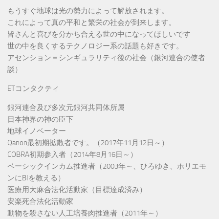
もうすぐ地球は光の勢力によって解放されます。
これによって真の平和と繁栄の社会が到来します。
皆さんと喜びを分かち合える世の中になってほしいです
世の中を良くするテクノロジー系の話題も好きです。
アセンション＝シンギュラリティ後の社会（銀河連合の使者
談）
ETコンタクティ
銀河連合及び多次元銀河共同体所属
日本神界の神の臣下
地球イノベーター
Qanon最初期拡散者です。（2017年11月12日～）
COBRA初期参入者（2014年8月16日～）
ベーシックインカム推進者（2003年～、ひろゆき、ホリエモ
ンにBIを教える）
医療用大麻合法化活動家（目標達成済み）
安楽死合法化活動家
動物を殺さない人工培養肉推進者（2011年～）