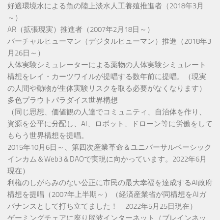
好適環境水による魚の陸上淡水人工養殖推進者（2018年3月
～）
AR（拡張現実）推進者（2007年2月18日～）
バーチャルヒューマン（デジタルヒューマン）推進（2018年3
月26日～）
人体実験シミュレーターによる薬物の人体実験シミュレート
構想をレイ・カーツワイルが提唱する数年前に提唱。（現実
の人間や動物が生体実験リスクを取る必要がなくなります）
多色プラウトパラダイス世界構想
（同じ思想、価値観の人達でコミュニティ、自治体を作り、
資源を公平に分配し、AI、ロボット、ドローン等に労働をして
もらう世界構想を提唱。
2015年10月6日～、第四次産業革命＆ユニバーサルベーシック
インカム＆Web3＆DAOで実現に向かっています。2022年6月
現在）
利権のしがらみのない公正に市民の最大幸福を達成するAI政府
構想を提唱（2007年上半期～）（経済産業省が同構想をAIガ
バナンスとして打ち立てました！ 2022年5月25日現在）
ゲーミングチェアに座り脳波インターネット（ブレインネッ