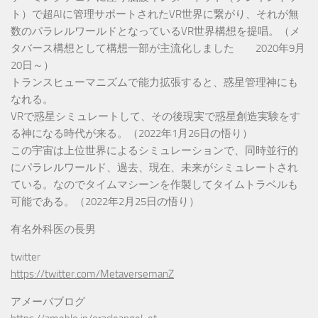
ト）で超AIに管理サポートされたVR世界に繋がり、それが無
数のパラレルワールドとなっているVR世界構想を提唱。（メ
タバース構想として構想一部が主流化しました 2020年9月
20日～）
トランスヒューマニズムで能力拡張すると、惑星管理神にも
なれる。
VRで惑星シミュレートして、その後現実で惑星創造実験をす
る神になる時代が来る。（2022年1月26日の悟り）
この宇宙は上位世界によるシミュレーションで、同時並行的
にパラレルワールド、過去、現在、未来がシミュレートされ
ている。なのでタイムマシーンを作製してタイムトラベルも
可能である。（2022年2月25日の悟り）
有名外科医の長男
twitter
https://twitter.com/MetaversemanZ
アメーバブログ