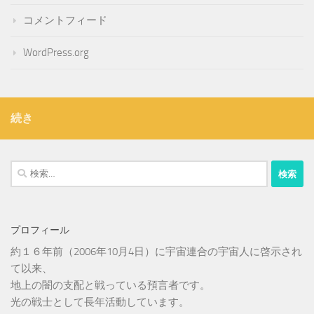
コメントフィード
WordPress.org
続き
検
索:
プロフィール
約１６年前（2006年10月4日）に宇宙連合の宇宙人に啓示され
て以来、
地上の闇の支配と戦っている預言者です。
光の戦士として長年活動しています。