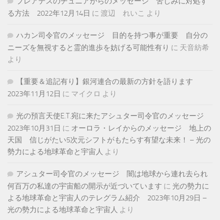
プレアデスのチュニアからのメッセージ 苦しみに対処す
る方法 2022年12月14日
に
渡辺 れいこ
より
ハカン司令官のメッセージ 目的を持つ事が重要 自分の
ニーズを無視すると霊的進歩を妨げる可能性有り
に
天音紡希
より
【重要＆追記有り】銀河連合の最新の方針を語ります
2023年11月12日
に
マイクロ
より
光の預言天使E.T.宛に来たアシュター司令官のメッセージ
2023年10月31日
に
オーロラ・レイからのメッセージ 地上の
天国 信じがたい5次元シフトがもたらす有望な未来！ – 光の
勢力による地球革命と宇宙人
より
アシュター司令官のメッセージ 闇は地球から連れ去られ
何百万の私達の宇宙船の開示が近づいています
に
光の勢力に
よる地球革命と宇宙人のテレグラム紹介 2023年10月29日 –
光の勢力による地球革命と宇宙人
より