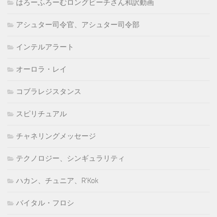
はろーふろーむロングビーチさん和訳動画
アシュター司令官、アシュター司令部
インテルアラート
オーロラ・レイ
コブラレジスタンス
スピリチュアル
チャネリングメッセージ
テクノロジー、シンギュラリティ
ハカン、チュニア、R'Kok
バイタル・フロシ