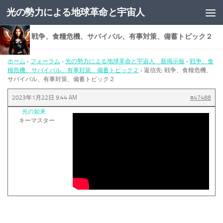
光の勢力による地球革命と宇宙人
コンテンツへスキップ
返信先: 戦争、食糧危機、サバイバル、有事対策、備蓄トピック２
ホーム
›
フォーラム
›
光の勢力による地球革命と宇宙人 新掲示板
›
戦争、食
糧危機、サバイバル、有事対策、備蓄トピック２
›
返信先: 戦争、食糧危機、
サバイバル、有事対策、備蓄トピック２
2023年1月22日 9:44 AM
#47488
光の如来
キーマスター