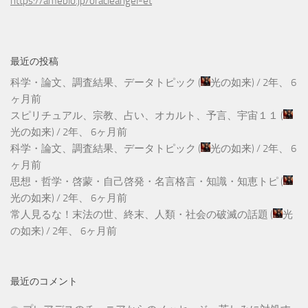
https://ameblo.jp/oracleangel-et
最近の投稿
科学・論文、調査結果、データトピック
(
光の如来
) /
2年、 6
ヶ月前
スピリチュアル、宗教、占い、オカルト、予言、宇宙１１
(
光の如来
) /
2年、 6ヶ月前
科学・論文、調査結果、データトピック
(
光の如来
) /
2年、 6
ヶ月前
思想・哲学・啓蒙・自己啓発・名言格言・知識・知恵トピ
(
光の如来
) /
2年、 6ヶ月前
常人見るな！末法の世、終末、人類・社会の破滅の話題
(
光
の如来
) /
2年、 6ヶ月前
最近のコメント