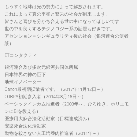
もうすぐ地球は光の勢力によって解放されます。
これによって真の平和と繁栄の社会が到来します。
皆さんと喜びを分かち合える世の中になってほしいです
世の中を良くするテクノロジー系の話題も好きです。
アセンション＝シンギュラリティ後の社会（銀河連合の使者
談）
ETコンタクティ
銀河連合及び多次元銀河共同体所属
日本神界の神の臣下
地球イノベーター
Qanon最初期拡散者です。（2017年11月12日～）
COBRA初期参入者（2014年8月16日～）
ベーシックインカム推進者（2003年～、ひろゆき、ホリエモ
ンにBIを教える）
医療用大麻合法化活動家（目標達成済み）
安楽死合法化活動家
動物を殺さない人工培養肉推進者（2011年～）