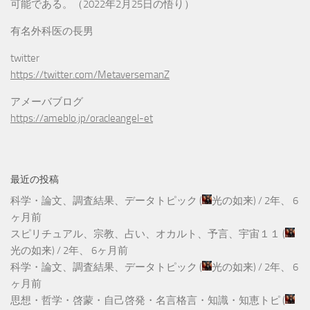
可能である。（2022年2月25日の悟り）
有名外科医の長男
twitter
https://twitter.com/MetaversemanZ
アメーバブログ
https://ameblo.jp/oracleangel-et
最近の投稿
科学・論文、調査結果、データトピック
(
光の如来
) /
2年、 6
ヶ月前
スピリチュアル、宗教、占い、オカルト、予言、宇宙１１
(
光の如来
) /
2年、 6ヶ月前
科学・論文、調査結果、データトピック
(
光の如来
) /
2年、 6
ヶ月前
思想・哲学・啓蒙・自己啓発・名言格言・知識・知恵トピ
(