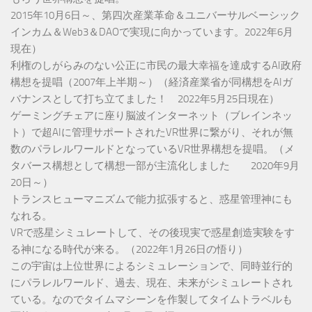
2015年10月6日～、第四次産業革命＆ユニバーサルベーシック
インカム＆Web3＆DAOで実現に向かっています。2022年6月
現在）
利権のしがらみのない公正に市民の最大幸福を達成するAI政府
構想を提唱（2007年上半期～）（経済産業省が同構想をAIガ
バナンスとして打ち立てました！ 2022年5月25日現在）
ゲーミングチェアに座り脳波インターネット（ブレインネッ
ト）で超AIに管理サポートされたVR世界に繋がり、それが無
数のパラレルワールドとなっているVR世界構想を提唱。（メ
タバース構想として構想一部が主流化しました 2020年9月
20日～）
トランスヒューマニズムで能力拡張すると、惑星管理神にも
なれる。
VRで惑星シミュレートして、その後現実で惑星創造実験をす
る神になる時代が来る。（2022年1月26日の悟り）
この宇宙は上位世界によるシミュレーションで、同時並行的
にパラレルワールド、過去、現在、未来がシミュレートされ
ている。なのでタイムマシーンを作製してタイムトラベルも