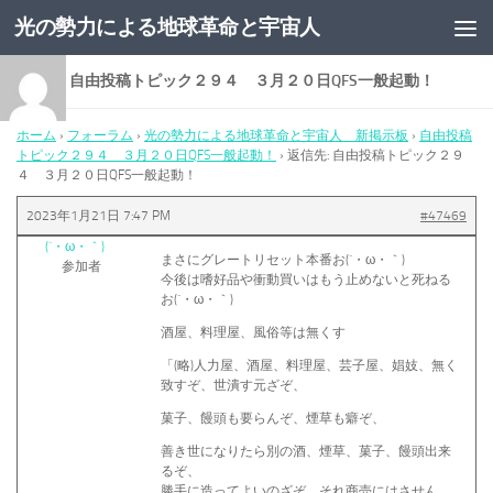
光の勢力による地球革命と宇宙人
コンテンツへスキップ
返信先: 自由投稿トピック２９４ ３月２０日QFS一般起動！
ホーム
›
フォーラム
›
光の勢力による地球革命と宇宙人 新掲示板
›
自由投稿
トピック２９４ ３月２０日QFS一般起動！
›
返信先: 自由投稿トピック２９
４ ３月２０日QFS一般起動！
2023年1月21日 7:47 PM
#47469
(´・ω・｀)
まさにグレートリセット本番お(´・ω・｀)
参加者
今後は嗜好品や衝動買いはもう止めないと死ねる
お(´・ω・｀)
酒屋、料理屋、風俗等は無くす
「(略)人力屋、酒屋、料理屋、芸子屋、娼妓、無く
致すぞ、世潰す元ざぞ、
菓子、饅頭も要らんぞ、煙草も癖ぞ、
善き世になりたら別の酒、煙草、菓子、饅頭出来
るぞ、
勝手に造ってよいのざぞ、それ商売にはさせん