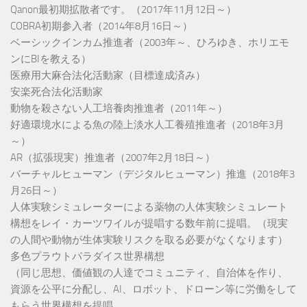
Qanon最初期拡散者です。（2017年11月12日～）
COBRA初期参入者（2014年8月16日～）
ベーシックインカム推進者（2003年～、ひろゆき、ホリエモ
ンにBIを教える）
医療用大麻合法化活動家（目標達成済み）
安楽死合法化活動家
動物を殺さない人工培養肉推進者（2011年～）
好適環境水による魚の陸上淡水人工養殖推進者（2018年3月
～）
AR（拡張現実）推進者（2007年2月18日～）
バーチャルヒューマン（デジタルヒューマン）推進（2018年3
月26日～）
人体実験シミュレーターによる薬物の人体実験シミュレート
構想をレイ・カーツワイルが提唱する数年前に提唱。（現実
の人間や動物が生体実験リスクを取る必要がなくなります）
多色プラウトパラダイス世界構想
（同じ思想、価値観の人達でコミュニティ、自治体を作り、
資源を公平に分配し、AI、ロボット、ドローン等に労働をして
もらう世界構想を提唱。