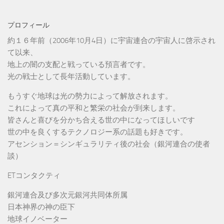
プロフィール
約１６年前（2006年10月4日）に宇宙連合の宇宙人に啓示され
て以来、
地上の闇の支配と戦っている預言者です。
光の戦士として長年活動しています。
もうすぐ地球は光の勢力によって解放されます。
これによって真の平和と繁栄の社会が到来します。
皆さんと喜びを分かち合える世の中になってほしいです
世の中を良くするテクノロジー系の話題も好きです。
アセンション＝シンギュラリティ後の社会（銀河連合の使者
談）
ETコンタクティ
銀河連合及び多次元銀河共同体所属
日本神界の神の臣下
地球イノベーター