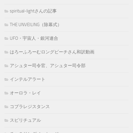
spiritual-lightさんの記事
THE UNVEILING（除幕式）
UFO・宇宙人・銀河連合
はろーふろーむロングビーチさん和訳動画
アシュター司令官、アシュター司令部
インテルアラート
オーロラ・レイ
コブラレジスタンス
スピリチュアル