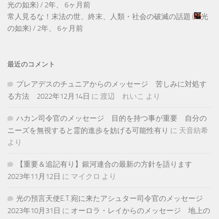
光の如来
) /
2年、 6ヶ月前
常人見るな！末法の世、終末、人類・社会の破滅の話題
(
光
の如来
) /
2年、 6ヶ月前
最近のコメント
プレアデスのチュニアからのメッセージ 苦しみに対処す
る方法 2022年12月14日
に
渡辺 れいこ
より
ハカン司令官のメッセージ 目的を持つ事が重要 自分の
ニーズを無視すると霊的進歩を妨げる可能性有り
に
天音紡希
より
【重要＆追記有り】銀河連合の最新の方針を語ります
2023年11月12日
に
マイクロ
より
光の預言天使E.T.宛に来たアシュター司令官のメッセージ
2023年10月31日
に
オーロラ・レイからのメッセージ 地上の