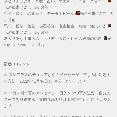
スピリチュアル、宗教、占い、オカルト、予言、宇宙１１
(
光の如来
) /
2年、 6ヶ月前
科学・論文、調査結果、データトピック
(
光の如来
) /
2年、 6
ヶ月前
思想・哲学・啓蒙・自己啓発・名言格言・知識・知恵トピ
(
光の如来
) /
2年、 6ヶ月前
常人見るな！末法の世、終末、人類・社会の破滅の話題
(
光
の如来
) /
2年、 6ヶ月前
最近のコメント
プレアデスのチュニアからのメッセージ 苦しみに対処す
る方法 2022年12月14日
に
渡辺 れいこ
より
ハカン司令官のメッセージ 目的を持つ事が重要 自分の
ニーズを無視すると霊的進歩を妨げる可能性有り
に
天音紡希
より