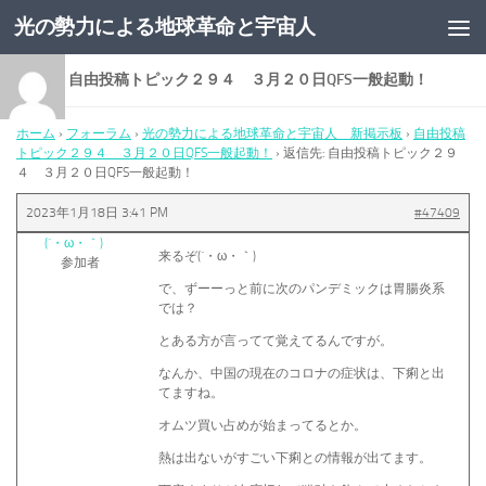
光の勢力による地球革命と宇宙人
コンテンツへスキップ
返信先: 自由投稿トピック２９４ ３月２０日QFS一般起動！
ホーム
›
フォーラム
›
光の勢力による地球革命と宇宙人 新掲示板
›
自由投稿
トピック２９４ ３月２０日QFS一般起動！
›
返信先: 自由投稿トピック２９
４ ３月２０日QFS一般起動！
2023年1月18日 3:41 PM
#47409
(´・ω・｀)
来るぞ(´・ω・｀)
参加者
で、ずーーっと前に次のパンデミックは胃腸炎系
では？
とある方が言ってて覚えてるんですが。
なんか、中国の現在のコロナの症状は、下痢と出
てますね。
オムツ買い占めが始まってるとか。
熱は出ないがすごい下痢との情報が出てます。