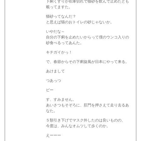
下痢くすりが在庫切れで猫砂を飲んで止めたとも
載ってますた。
猫砂ってなんだ？
と思えば猫のおトイレの砂じゃないか。
いやだな～
自分の下痢を止めたいからって僕のウンコ入りの
砂食べるってあんた。
キチガイかっ！
で、春節からその下痢旋風が日本にやって来る。
あけまして
つあっつ
ピー
す、すみません。
あいさつもそぞろに、肛門を押さえて走り去るあ
なた。
５類引き下げでマスク外したのは良いものの、
今度は、みんなオムツして歩くのか。
えーーー