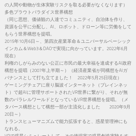
の人間や動物が生体実験リスクを取る必要がなくなります）
多色プラウトパラダイス世界構想
（同じ思想、価値観の人達でコミュニティ、自治体を作り、
資源を公平に分配し、AI、ロボット、ドローン等に労働をして
もらう世界構想を提唱。
2015年10月6日～、第四次産業革命＆ユニバーサルベーシック
インカム＆Web3＆DAOで実現に向かっています。2022年6月
現在）
利権のしがらみのない公正に市民の最大幸福を達成するAI政府
構想を提唱（2007年上半期～）（経済産業省が同構想をAIガ
バナンスとして打ち立てました！ 2022年5月25日現在）
ゲーミングチェアに座り脳波インターネット（ブレインネッ
ト）で超AIに管理サポートされたVR世界に繋がり、それが無
数のパラレルワールドとなっているVR世界構想を提唱。（メ
タバース構想として構想一部が主流化しました 2020年9月
20日～）
トランスヒューマニズムで能力拡張すると、惑星管理神にも
なれる。
VRで惑星シミュレートして、その後現実で惑星創造実験をす