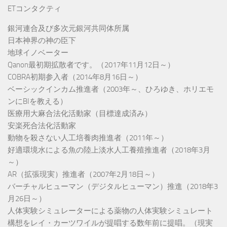
ETコンタクティ
銀河連合及び多次元銀河共同体所属
日本神界の神の臣下
地球イノベーター
Qanon最初期拡散者です。（2017年11月12日～）
COBRA初期参入者（2014年8月16日～）
ベーシックインカム推進者（2003年～、ひろゆき、ホリエモ
ンにBIを教える）
医療用大麻合法化活動家（目標達成済み）
安楽死合法化活動家
動物を殺さない人工培養肉推進者（2011年～）
好適環境水による魚の陸上淡水人工養殖推進者（2018年3月
～）
AR（拡張現実）推進者（2007年2月18日～）
バーチャルヒューマン（デジタルヒューマン）推進（2018年3
月26日～）
人体実験シミュレーターによる薬物の人体実験シミュレート
構想をレイ・カーツワイルが提唱する数年前に提唱。（現実