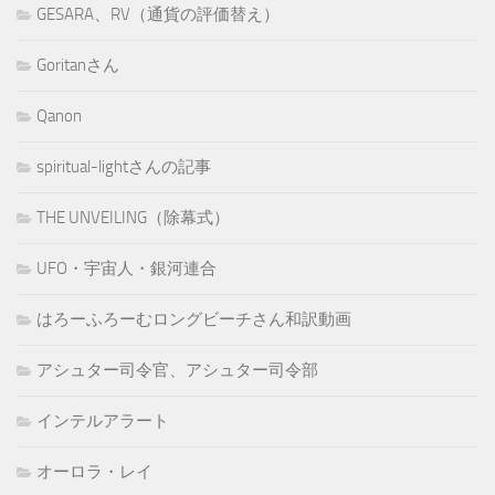
GESARA、RV（通貨の評価替え）
Goritanさん
Qanon
spiritual-lightさんの記事
THE UNVEILING（除幕式）
UFO・宇宙人・銀河連合
はろーふろーむロングビーチさん和訳動画
アシュター司令官、アシュター司令部
インテルアラート
オーロラ・レイ