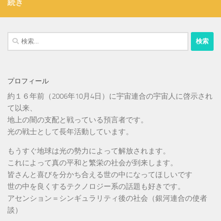
続き
検
索:
プロフィール
約１６年前（2006年10月4日）に宇宙連合の宇宙人に啓示され
て以来、
地上の闇の支配と戦っている預言者です。
光の戦士として長年活動しています。
もうすぐ地球は光の勢力によって解放されます。
これによって真の平和と繁栄の社会が到来します。
皆さんと喜びを分かち合える世の中になってほしいです
世の中を良くするテクノロジー系の話題も好きです。
アセンション＝シンギュラリティ後の社会（銀河連合の使者
談）