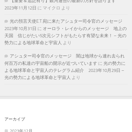
【重要＆追記有り】銀河連合の最新の方針を語ります
2023年11月12日
に
マイクロ
より
光の預言天使E.T.宛に来たアシュター司令官のメッセージ
2023年10月31日
に
オーロラ・レイからのメッセージ 地上の
天国 信じがたい5次元シフトがもたらす有望な未来！ – 光の
勢力による地球革命と宇宙人
より
アシュター司令官のメッセージ 闇は地球から連れ去られ
何百万の私達の宇宙船の開示が近づいています
に
光の勢力に
よる地球革命と宇宙人のテレグラム紹介 2023年10月29日 –
光の勢力による地球革命と宇宙人
より
アーカイブ
2023年12月