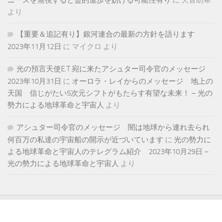
より
【重要＆追記有り】銀河連合の最新の方針を語ります
2023年11月12日
に
マイクロ
より
光の預言天使E.T.宛に来たアシュター司令官のメッセージ
2023年10月31日
に
オーロラ・レイからのメッセージ 地上の
天国 信じがたい5次元シフトがもたらす有望な未来！ – 光の
勢力による地球革命と宇宙人
より
アシュター司令官のメッセージ 闇は地球から連れ去られ
何百万の私達の宇宙船の開示が近づいています
に
光の勢力に
よる地球革命と宇宙人のテレグラム紹介 2023年10月29日 –
光の勢力による地球革命と宇宙人
より