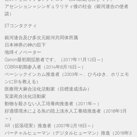
アセンション＝シンギュラリティ後の社会（銀河連合の使者
談）
ETコンタクティ
銀河連合及び多次元銀河共同体所属
日本神界の神の臣下
地球イノベーター
Qanon最初期拡散者です。（2017年11月12日～）
COBRA初期参入者（2014年8月16日～）
ベーシックインカム推進者（2003年～、ひろゆき、ホリエモ
ンにBIを教える）
医療用大麻合法化活動家（目標達成済み）
安楽死合法化活動家
動物を殺さない人工培養肉推進者（2011年～）
好適環境水による魚の陸上淡水人工養殖推進者（2018年3月
～）
AR（拡張現実）推進者（2007年2月18日～）
バーチャルヒューマン（デジタルヒューマン）推進（2018年3