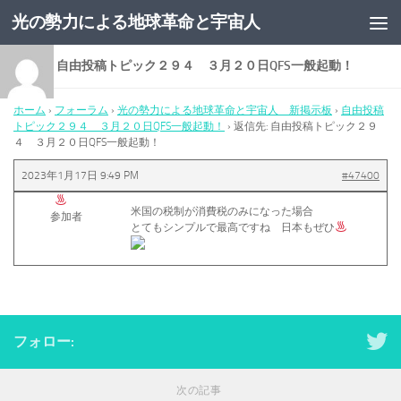
光の勢力による地球革命と宇宙人
コンテンツへスキップ
返信先: 自由投稿トピック２９４ ３月２０日QFS一般起動！
ホーム
›
フォーラム
›
光の勢力による地球革命と宇宙人 新掲示板
›
自由投稿
トピック２９４ ３月２０日QFS一般起動！
›
返信先: 自由投稿トピック２９
４ ３月２０日QFS一般起動！
2023年1月17日 9:49 PM
#47400
米国の税制が消費税のみになった場合
参加者
とてもシンプルで最高ですね 日本もぜひ
フォロー:
次の記事