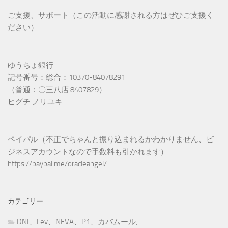
ご支援、サポート（この活動に感謝される方はぜひご支援く
ださい）
ゆうちょ銀行
記号番号：総合：10370-84078291
（普通：〇三八店 8407829）
ヒグチ ノリユキ
ペイパル（不正でちゃんと振り込まれるかわかりません、ビ
ジネスアカウントなので手数料も引かれます）
https://paypal.me/oracleangel/
カテゴリー
DNI、Lev、NEVA、P1、カバムール,