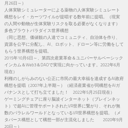
月26日～）
人体実験シミュレーターによる薬物の人体実験シミュレート
構想をレイ・カーツワイルが提唱する数年前に提唱。（現実
の人間や動物が生体実験リスクを取る必要がなくなります）
多色プラウトパラダイス世界構想
（同じ思想、価値観の人達でコミュニティ、自治体を作り、
資源を公平に分配し、AI、ロボット、ドローン等に労働をして
もらう世界構想を提唱。
2015年10月6日～、第四次産業革命＆ユニバーサルベーシック
インカム＆Web3＆DAOで実現に向かっています。2022年6月
現在）
利権のしがらみのない公正に市民の最大幸福を達成するAI政府
構想を提唱（2007年上半期～）（経済産業省が同構想をAIガ
バナンスとして打ち立てました！ 2022年5月25日現在）
ゲーミングチェアに座り脳波インターネット（ブレインネッ
ト）で超AIに管理サポートされたVR世界に繋がり、それが無
数のパラレルワールドとなっているVR世界構想を提唱。（メ
タバース構想として構想一部が主流化しました 2020年9月
20日～）