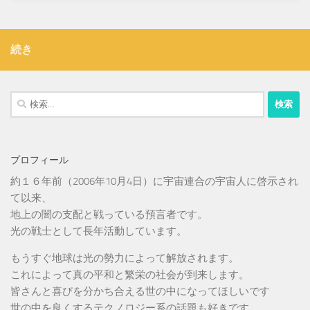
続き
検
索:
プロフィール
約１６年前（2006年10月4日）に宇宙連合の宇宙人に啓示され
て以来、
地上の闇の支配と戦っている預言者です。
光の戦士として長年活動しています。
もうすぐ地球は光の勢力によって解放されます。
これによって真の平和と繁栄の社会が到来します。
皆さんと喜びを分かち合える世の中になってほしいです
世の中を良くするテクノロジー系の話題も好きです。