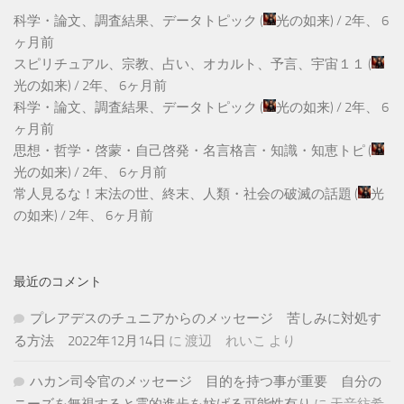
科学・論文、調査結果、データトピック
(
光の如来
) /
2年、 6
ヶ月前
スピリチュアル、宗教、占い、オカルト、予言、宇宙１１
(
光の如来
) /
2年、 6ヶ月前
科学・論文、調査結果、データトピック
(
光の如来
) /
2年、 6
ヶ月前
思想・哲学・啓蒙・自己啓発・名言格言・知識・知恵トピ
(
光の如来
) /
2年、 6ヶ月前
常人見るな！末法の世、終末、人類・社会の破滅の話題
(
光
の如来
) /
2年、 6ヶ月前
最近のコメント
プレアデスのチュニアからのメッセージ 苦しみに対処す
る方法 2022年12月14日
に
渡辺 れいこ
より
ハカン司令官のメッセージ 目的を持つ事が重要 自分の
ニーズを無視すると霊的進歩を妨げる可能性有り
に
天音紡希