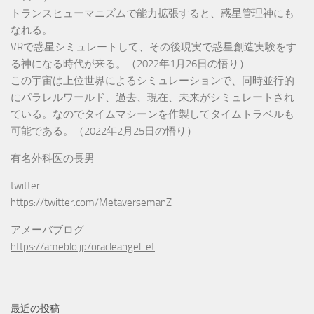
トランスヒューマニズムで能力拡張すると、惑星管理神にも
なれる。
VRで惑星シミュレートして、その後現実で惑星創造実験をす
る神になる時代が来る。（2022年1月26日の悟り）
この宇宙は上位世界によるシミュレーションで、同時並行的
にパラレルワールド、過去、現在、未来がシミュレートされ
ている。なのでタイムマシーンを作製してタイムトラベルも
可能である。（2022年2月25日の悟り）
有名外科医の長男
twitter
https://twitter.com/MetaversemanZ
アメーバブログ
https://ameblo.jp/oracleangel-et
最近の投稿