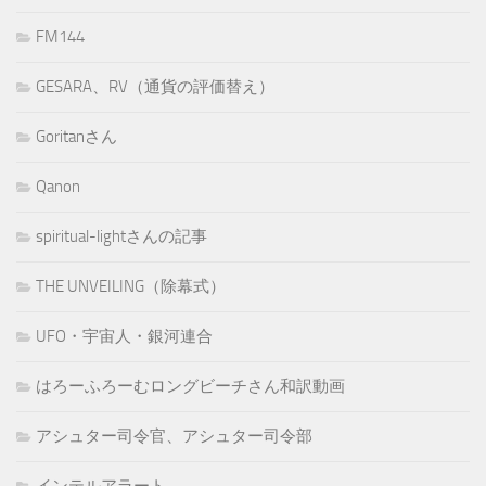
FM144
GESARA、RV（通貨の評価替え）
Goritanさん
Qanon
spiritual-lightさんの記事
THE UNVEILING（除幕式）
UFO・宇宙人・銀河連合
はろーふろーむロングビーチさん和訳動画
アシュター司令官、アシュター司令部
インテルアラート