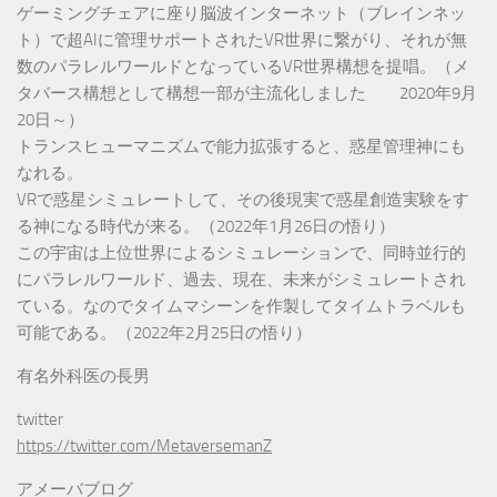
ゲーミングチェアに座り脳波インターネット（ブレインネッ
ト）で超AIに管理サポートされたVR世界に繋がり、それが無
数のパラレルワールドとなっているVR世界構想を提唱。（メ
タバース構想として構想一部が主流化しました 2020年9月
20日～）
トランスヒューマニズムで能力拡張すると、惑星管理神にも
なれる。
VRで惑星シミュレートして、その後現実で惑星創造実験をす
る神になる時代が来る。（2022年1月26日の悟り）
この宇宙は上位世界によるシミュレーションで、同時並行的
にパラレルワールド、過去、現在、未来がシミュレートされ
ている。なのでタイムマシーンを作製してタイムトラベルも
可能である。（2022年2月25日の悟り）
有名外科医の長男
twitter
https://twitter.com/MetaversemanZ
アメーバブログ