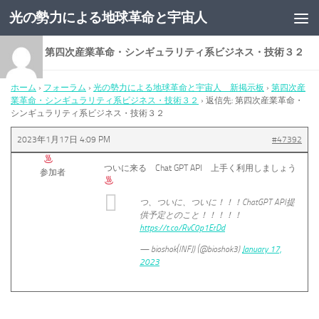
光の勢力による地球革命と宇宙人
コンテンツへスキップ
返信先: 第四次産業革命・シンギュラリティ系ビジネス・技術３２
ホーム
›
フォーラム
›
光の勢力による地球革命と宇宙人 新掲示板
›
第四次産
業革命・シンギュラリティ系ビジネス・技術３２
›
返信先: 第四次産業革命・
シンギュラリティ系ビジネス・技術３２
2023年1月17日 4:09 PM
#47392
ついに来る Chat GPT API 上手く利用しましょう
参加者
つ、ついに、ついに！！！ChatGPT API提
供予定とのこと！！！！！
https://t.co/RvC0p1ErDd
— bioshok(INFJ) (@bioshok3)
January 17,
2023