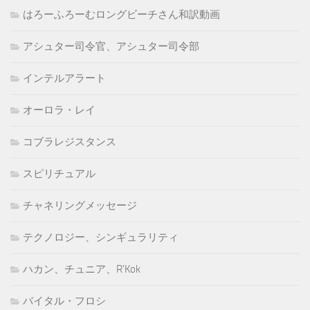
はろーふろーむロングビーチさん和訳動画
アシュター司令官、アシュター司令部
インテルアラート
オーロラ・レイ
コブラレジスタンス
スピリチュアル
チャネリングメッセージ
テクノロジー、シンギュラリティ
ハカン、チュニア、R'Kok
バイタル・フロシ