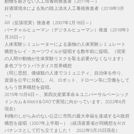
動物を殺さない人工培養肉推進者（2011年～）
好適環境水による魚の陸上淡水人工養殖推進者（2018年3月
～）
AR（拡張現実）推進者（2007年2月18日～）
バーチャルヒューマン（デジタルヒューマン）推進（2018年3
月26日～）
人体実験シミュレーターによる薬物の人体実験シミュレート
構想をレイ・カーツワイルが提唱する数年前に提唱。（現実
の人間や動物が生体実験リスクを取る必要がなくなります）
多色プラウトパラダイス世界構想
（同じ思想、価値観の人達でコミュニティ、自治体を作り、
資源を公平に分配し、AI、ロボット、ドローン等に労働をして
もらう世界構想を提唱。
2015年10月6日～、第四次産業革命＆ユニバーサルベーシック
インカム＆Web3＆DAOで実現に向かっています。2022年6月
現在）
利権のしがらみのない公正に市民の最大幸福を達成するAI政府
構想を提唱（2007年上半期～）（経済産業省が同構想をAIガ
バナンスとして打ち立てました！ 2022年5月25日現在）