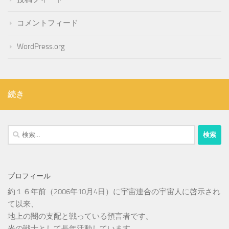
コメントフィード
WordPress.org
続き
検
索:
プロフィール
約１６年前（2006年10月4日）に宇宙連合の宇宙人に啓示され
て以来、
地上の闇の支配と戦っている預言者です。
光の戦士として長年活動しています。