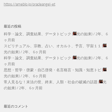
https://ameblo.jp/oracleangel-et
最近の投稿
科学・論文、調査結果、データトピック
(
光の如来
) /
2年、 6
ヶ月前
スピリチュアル、宗教、占い、オカルト、予言、宇宙１１
(
光の如来
) /
2年、 6ヶ月前
科学・論文、調査結果、データトピック
(
光の如来
) /
2年、 6
ヶ月前
思想・哲学・啓蒙・自己啓発・名言格言・知識・知恵トピ
(
光の如来
) /
2年、 6ヶ月前
常人見るな！末法の世、終末、人類・社会の破滅の話題
(
光
の如来
) /
2年、 6ヶ月前
最近のコメント