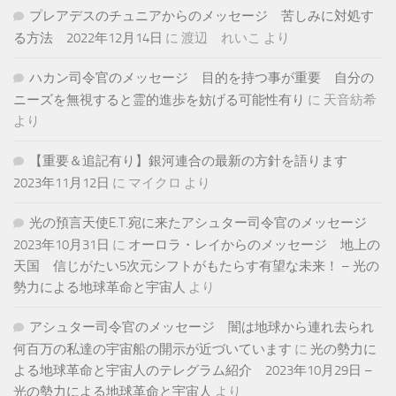
プレアデスのチュニアからのメッセージ 苦しみに対処す
る方法 2022年12月14日
に
渡辺 れいこ
より
ハカン司令官のメッセージ 目的を持つ事が重要 自分の
ニーズを無視すると霊的進歩を妨げる可能性有り
に
天音紡希
より
【重要＆追記有り】銀河連合の最新の方針を語ります
2023年11月12日
に
マイクロ
より
光の預言天使E.T.宛に来たアシュター司令官のメッセージ
2023年10月31日
に
オーロラ・レイからのメッセージ 地上の
天国 信じがたい5次元シフトがもたらす有望な未来！ – 光の
勢力による地球革命と宇宙人
より
アシュター司令官のメッセージ 闇は地球から連れ去られ
何百万の私達の宇宙船の開示が近づいています
に
光の勢力に
よる地球革命と宇宙人のテレグラム紹介 2023年10月29日 –
光の勢力による地球革命と宇宙人
より