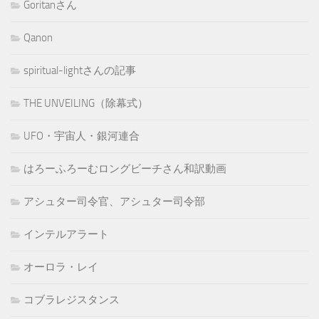
Goritanさん
Qanon
spiritual-lightさんの記事
THE UNVEILING（除幕式）
UFO・宇宙人・銀河連合
はろーふろーむロングビーチさん和訳動画
アシュター司令官、アシュター司令部
インテルアラート
オーロラ・レイ
コブラレジスタンス