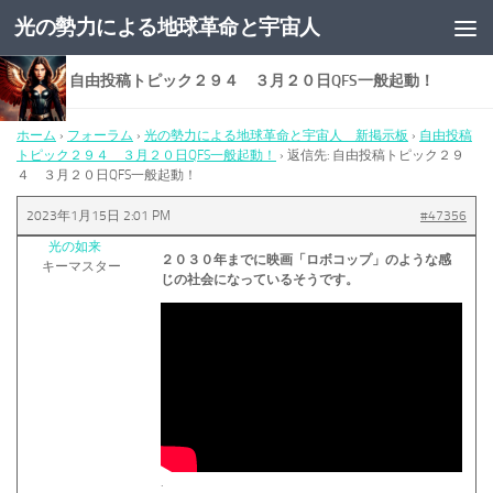
光の勢力による地球革命と宇宙人
コンテンツへスキップ
返信先: 自由投稿トピック２９４ ３月２０日QFS一般起動！
ホーム
›
フォーラム
›
光の勢力による地球革命と宇宙人 新掲示板
›
自由投稿
トピック２９４ ３月２０日QFS一般起動！
›
返信先: 自由投稿トピック２９
４ ３月２０日QFS一般起動！
2023年1月15日 2:01 PM
#47356
光の如来
２０３０年までに映画「ロボコップ」のような感
キーマスター
じの社会になっているそうです。
.