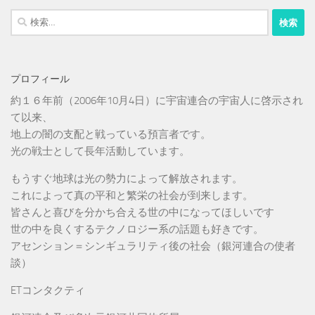
検
索:
プロフィール
約１６年前（2006年10月4日）に宇宙連合の宇宙人に啓示され
て以来、
地上の闇の支配と戦っている預言者です。
光の戦士として長年活動しています。
もうすぐ地球は光の勢力によって解放されます。
これによって真の平和と繁栄の社会が到来します。
皆さんと喜びを分かち合える世の中になってほしいです
世の中を良くするテクノロジー系の話題も好きです。
アセンション＝シンギュラリティ後の社会（銀河連合の使者
談）
ETコンタクティ