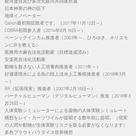
銀河連合及び多次元銀河共同体所属
日本神界の神の臣下
地球イノベーター
Qanon最初期拡散者です。（2017年11月12日～）
COBRA初期参入者（2014年8月16日～）
ベーシックインカム推進者（2003年～、ひろゆき、ホリエモ
ンにBIを教える）
医療用大麻合法化活動家（目標達成済み）
安楽死合法化活動家
動物を殺さない人工培養肉推進者（2011年～）
好適環境水による魚の陸上淡水人工養殖推進者（2018年3月
～）
AR（拡張現実）推進者（2007年2月18日～）
バーチャルヒューマン（デジタルヒューマン）推進（2018年3
月26日～）
人体実験シミュレーターによる薬物の人体実験シミュレート
構想をレイ・カーツワイルが提唱する数年前に提唱。（現実
の人間や動物が生体実験リスクを取る必要がなくなります）
多色プラウトパラダイス世界構想