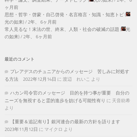
科学・論文、調査結果、データトピック
(
光の如来
) /
2年、 6
ヶ月前
思想・哲学・啓蒙・自己啓発・名言格言・知識・知恵トピ
(
光の如来
) /
2年、 6ヶ月前
常人見るな！末法の世、終末、人類・社会の破滅の話題
(
光
の如来
) /
2年、 6ヶ月前
最近のコメント
プレアデスのチュニアからのメッセージ 苦しみに対処す
る方法 2022年12月14日
に
渡辺 れいこ
より
ハカン司令官のメッセージ 目的を持つ事が重要 自分の
ニーズを無視すると霊的進歩を妨げる可能性有り
に
天音紡希
より
【重要＆追記有り】銀河連合の最新の方針を語ります
2023年11月12日
に
マイクロ
より