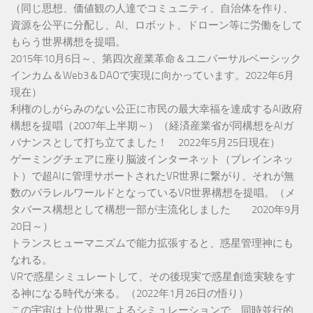
（同じ思想、価値観の人達でコミュニティ、自治体を作り、
資源を公平に分配し、AI、ロボット、ドローン等に労働をして
もらう世界構想を提唱。
2015年10月6日～、第四次産業革命＆ユニバーサルベーシック
インカム＆Web3＆DAOで実現に向かっています。2022年6月
現在）
利権のしがらみのない公正に市民の最大幸福を達成するAI政府
構想を提唱（2007年上半期～）（経済産業省が同構想をAIガ
バナンスとして打ち立てました！ 2022年5月25日現在）
ゲーミングチェアに座り脳波インターネット（ブレインネッ
ト）で超AIに管理サポートされたVR世界に繋がり、それが無
数のパラレルワールドとなっているVR世界構想を提唱。（メ
タバース構想として構想一部が主流化しました 2020年9月
20日～）
トランスヒューマニズムで能力拡張すると、惑星管理神にも
なれる。
VRで惑星シミュレートして、その後現実で惑星創造実験をす
る神になる時代が来る。（2022年1月26日の悟り）
この宇宙は上位世界によるシミュレーションで、同時並行的