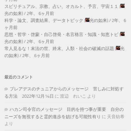
スピリチュアル、宗教、占い、オカルト、予言、宇宙１１
(
光の如来
) /
2年、 6ヶ月前
科学・論文、調査結果、データトピック
(
光の如来
) /
2年、 6
ヶ月前
思想・哲学・啓蒙・自己啓発・名言格言・知識・知恵トピ
(
光の如来
) /
2年、 6ヶ月前
常人見るな！末法の世、終末、人類・社会の破滅の話題
(
光
の如来
) /
2年、 6ヶ月前
最近のコメント
プレアデスのチュニアからのメッセージ 苦しみに対処す
る方法 2022年12月14日
に
渡辺 れいこ
より
ハカン司令官のメッセージ 目的を持つ事が重要 自分の
ニーズを無視すると霊的進歩を妨げる可能性有り
に
天音紡希
より