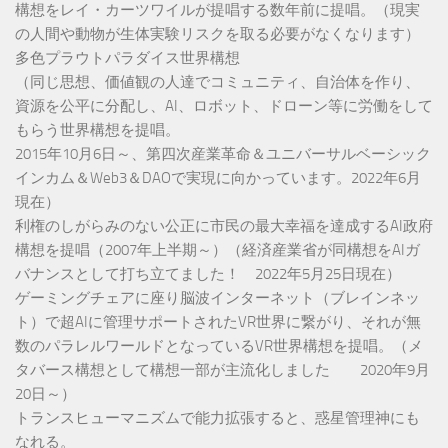
構想をレイ・カーツワイルが提唱する数年前に提唱。（現実
の人間や動物が生体実験リスクを取る必要がなくなります）
多色プラウトパラダイス世界構想
（同じ思想、価値観の人達でコミュニティ、自治体を作り、
資源を公平に分配し、AI、ロボット、ドローン等に労働をして
もらう世界構想を提唱。
2015年10月6日～、第四次産業革命＆ユニバーサルベーシック
インカム＆Web3＆DAOで実現に向かっています。2022年6月
現在）
利権のしがらみのない公正に市民の最大幸福を達成するAI政府
構想を提唱（2007年上半期～）（経済産業省が同構想をAIガ
バナンスとして打ち立てました！ 2022年5月25日現在）
ゲーミングチェアに座り脳波インターネット（ブレインネッ
ト）で超AIに管理サポートされたVR世界に繋がり、それが無
数のパラレルワールドとなっているVR世界構想を提唱。（メ
タバース構想として構想一部が主流化しました 2020年9月
20日～）
トランスヒューマニズムで能力拡張すると、惑星管理神にも
なれる。