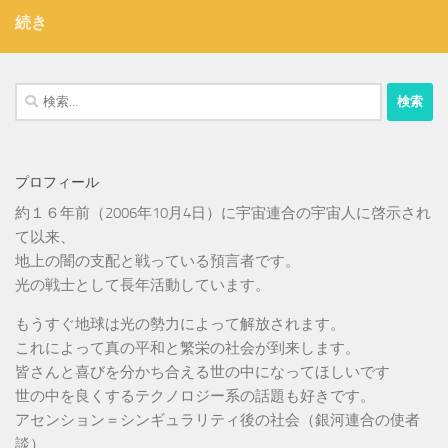
続き
検
索:
プロフィール
約１６年前（2006年10月4日）に宇宙連合の宇宙人に啓示され
て以来、
地上の闇の支配と戦っている預言者です。
光の戦士として長年活動しています。
もうすぐ地球は光の勢力によって解放されます。
これによって真の平和と繁栄の社会が到来します。
皆さんと喜びを分かち合える世の中になってほしいです
世の中を良くするテクノロジー系の話題も好きです。
アセンション＝シンギュラリティ後の社会（銀河連合の使者
談）