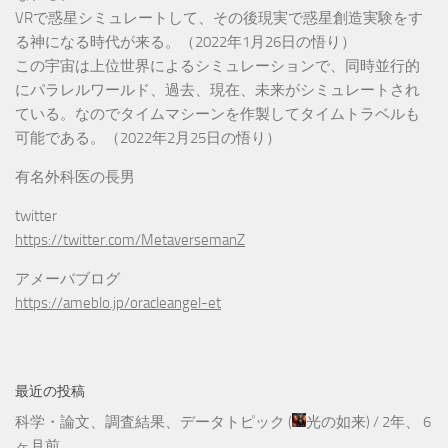
VRで惑星シミュレートして、その後現実で惑星創造実験をす
る神になる時代が来る。（2022年1月26日の悟り）
この宇宙は上位世界によるシミュレーションで、同時並行的
にパラレルワールド、過去、現在、未来がシミュレートされ
ている。なのでタイムマシーンを作製してタイムトラベルも
可能である。（2022年2月25日の悟り）
有名外科医の長男
twitter
https://twitter.com/MetaversemanZ
アメーバブログ
https://ameblo.jp/oracleangel-et
最近の投稿
科学・論文、調査結果、データトピック
(
光の如来
) /
2年、 6
ヶ月前