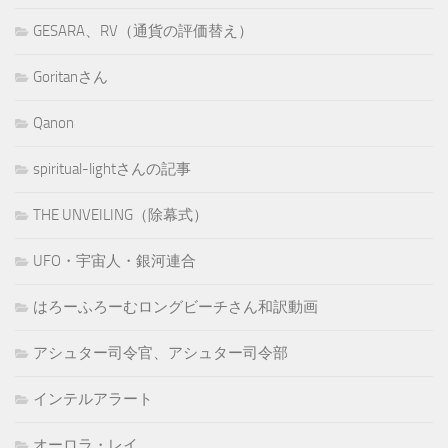
GESARA、RV（通貨の評価替え）
Goritanさん
Qanon
spiritual-lightさんの記事
THE UNVEILING（除幕式）
UFO・宇宙人・銀河連合
はろーふろーむロングビーチさん和訳動画
アシュター司令官、アシュター司令部
インテルアラート
オーロラ・レイ