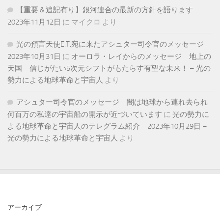
【重要＆追記有り】銀河連合の最新の方針を語ります
2023年11月12日
に
マイクロ
より
光の預言天使E.T.宛に来たアシュター司令官のメッセージ
2023年10月31日
に
オーロラ・レイからのメッセージ 地上の
天国 信じがたい5次元シフトがもたらす有望な未来！ – 光の
勢力による地球革命と宇宙人
より
アシュター司令官のメッセージ 闇は地球から連れ去られ
何百万の私達の宇宙船の開示が近づいています
に
光の勢力に
よる地球革命と宇宙人のテレグラム紹介 2023年10月29日 –
光の勢力による地球革命と宇宙人
より
アーカイブ