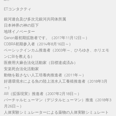
ETコンタクティ
銀河連合及び多次元銀河共同体所属
日本神界の神の臣下
地球イノベーター
Qanon最初期拡散者です。（2017年11月12日～）
COBRA初期参入者（2014年8月16日～）
ベーシックインカム推進者（2003年～、ひろゆき、ホリエモ
ンにBIを教える）
医療用大麻合法化活動家（目標達成済み）
安楽死合法化活動家
動物を殺さない人工培養肉推進者（2011年～）
好適環境水による魚の陸上淡水人工養殖推進者（2018年3月
～）
AR（拡張現実）推進者（2007年2月18日～）
バーチャルヒューマン（デジタルヒューマン）推進（2018年3
月26日～）
人体実験シミュレーターによる薬物の人体実験シミュレート