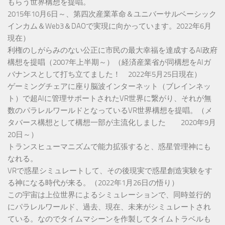
もらう世界構想を提唱。
2015年10月6日～、第四次産業革命＆ユニバーサルベーシック
インカム＆Web3＆DAOで実現に向かっています。2022年6月
現在）
利権のしがらみのない公正に市民の最大幸福を達成するAI政府
構想を提唱（2007年上半期～）（経済産業省が同構想をAIガ
バナンスとして打ち立てました！ 2022年5月25日現在）
ゲーミングチェアに座り脳波インターネット（ブレインネッ
ト）で超AIに管理サポートされたVR世界に繋がり、それが無
数のパラレルワールドとなっているVR世界構想を提唱。（メ
タバース構想として構想一部が主流化しました 2020年9月
20日～）
トランスヒューマニズムで能力拡張すると、惑星管理神にも
なれる。
VRで惑星シミュレートして、その後現実で惑星創造実験をす
る神になる時代が来る。（2022年1月26日の悟り）
この宇宙は上位世界によるシミュレーションで、同時並行的
にパラレルワールド、過去、現在、未来がシミュレートされ
ている。なのでタイムマシーンを作製してタイムトラベルも