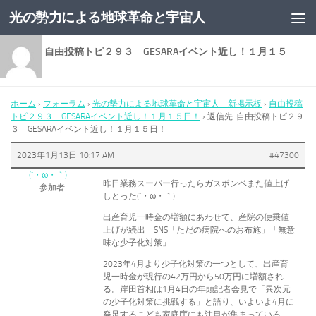
光の勢力による地球革命と宇宙人
コンテンツへスキップ
返信先: 自由投稿トピ２９３ GESARAイベント近し！１月１５
日！
ホーム
›
フォーラム
›
光の勢力による地球革命と宇宙人 新掲示板
›
自由投稿
トピ２９３ GESARAイベント近し！１月１５日！
›
返信先: 自由投稿トピ２９
３ GESARAイベント近し！１月１５日！
2023年1月13日 10:17 AM
#47300
(´・ω・｀)
昨日業務スーパー行ったらガスボンベまた値上げ
参加者
しとった(´・ω・｀)
出産育児一時金の増額にあわせて、産院の便乗値
上げが続出 SNS「ただの病院へのお布施」「無意
味な少子化対策」
2023年4月より少子化対策の一つとして、出産育
児一時金が現行の42万円から50万円に増額され
る。岸田首相は1月4日の年頭記者会見で「異次元
の少子化対策に挑戦する」と語り、いよいよ4月に
発足するこども家庭庁にも注目が集まっている。