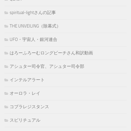
spiritual-lightさんの記事
THE UNVEILING（除幕式）
UFO・宇宙人・銀河連合
はろーふろーむロングビーチさん和訳動画
アシュター司令官、アシュター司令部
インテルアラート
オーロラ・レイ
コブラレジスタンス
スピリチュアル