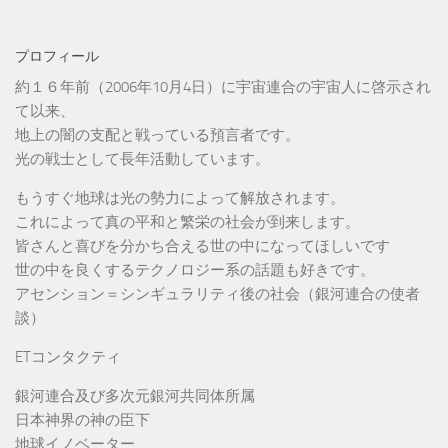
プロフィール
約１６年前（2006年10月4日）に宇宙連合の宇宙人に啓示され
て以来、
地上の闇の支配と戦っている預言者です。
光の戦士として長年活動しています。
もうすぐ地球は光の勢力によって解放されます。
これによって真の平和と繁栄の社会が到来します。
皆さんと喜びを分かち合える世の中になってほしいです
世の中を良くするテクノロジー系の話題も好きです。
アセンション＝シンギュラリティ後の社会（銀河連合の使者
談）
ETコンタクティ
銀河連合及び多次元銀河共同体所属
日本神界の神の臣下
地球イノベーター