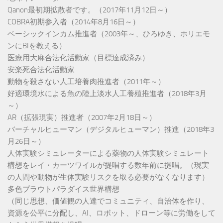
Qanon最初期拡散者です。（2017年11月12日～）
COBRA初期参入者（2014年8月16日～）
ベーシックインカム推進者（2003年～、ひろゆき、ホリエモ
ンにBIを教える）
医療用大麻合法化活動家（目標達成済み）
安楽死合法化活動家
動物を殺さない人工培養肉推進者（2011年～）
好適環境水による魚の陸上淡水人工養殖推進者（2018年3月
～）
AR（拡張現実）推進者（2007年2月18日～）
バーチャルヒューマン（デジタルヒューマン）推進（2018年3
月26日～）
人体実験シミュレーターによる薬物の人体実験シミュレート
構想をレイ・カーツワイルが提唱する数年前に提唱。（現実
の人間や動物が生体実験リスクを取る必要がなくなります）
多色プラウトパラダイス世界構想
（同じ思想、価値観の人達でコミュニティ、自治体を作り、
資源を公平に分配し、AI、ロボット、ドローン等に労働をして