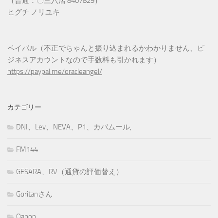
（普通：〇三八店 8407829）
ヒグチ ノリユキ
ペイパル（不正でちゃんと振り込まれるかわかりません、ビ
ジネスアカウントなので手数料も引かれます）
https://paypal.me/oracleangel/
カテゴリー
DNI、Lev、NEVA、P1、カバムール,
FM144
GESARA、RV（通貨の評価替え）
Goritanさん
Qanon