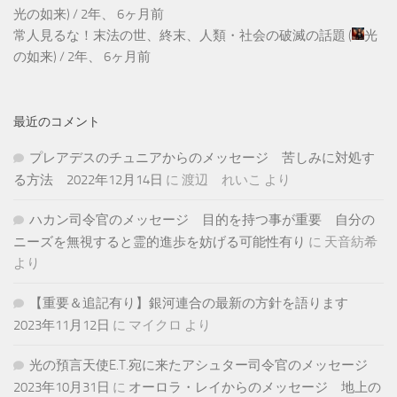
光の如来
) /
2年、 6ヶ月前
常人見るな！末法の世、終末、人類・社会の破滅の話題
(
光
の如来
) /
2年、 6ヶ月前
最近のコメント
プレアデスのチュニアからのメッセージ 苦しみに対処す
る方法 2022年12月14日
に
渡辺 れいこ
より
ハカン司令官のメッセージ 目的を持つ事が重要 自分の
ニーズを無視すると霊的進歩を妨げる可能性有り
に
天音紡希
より
【重要＆追記有り】銀河連合の最新の方針を語ります
2023年11月12日
に
マイクロ
より
光の預言天使E.T.宛に来たアシュター司令官のメッセージ
2023年10月31日
に
オーロラ・レイからのメッセージ 地上の