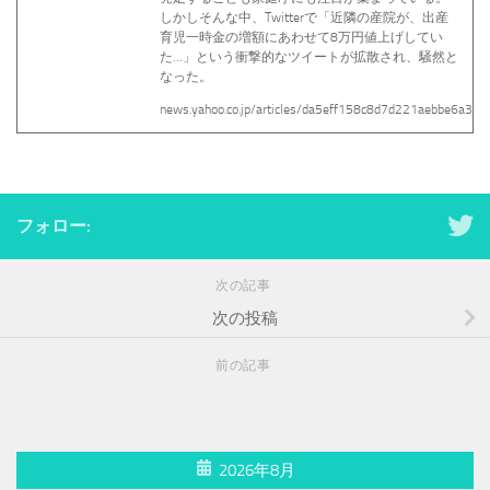
しかしそんな中、Twitterで「近隣の産院が、出産
育児一時金の増額にあわせて8万円値上げしてい
た…」という衝撃的なツイートが拡散され、騒然と
なった。
news.yahoo.co.jp/articles/da5eff158c8d7d221aebbe6a3
フォロー:
次の記事
次の投稿
前の記事
2026年8月