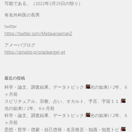
可能である。（2022年2月25日の悟り）
有名外科医の長男
twitter
https://twitter.com/MetaversemanZ
アメーバブログ
https://ameblo.jp/oracleangel-et
最近の投稿
科学・論文、調査結果、データトピック
(
光の如来
) /
2年、 6
ヶ月前
スピリチュアル、宗教、占い、オカルト、予言、宇宙１１
(
光の如来
) /
2年、 6ヶ月前
科学・論文、調査結果、データトピック
(
光の如来
) /
2年、 6
ヶ月前
思想・哲学・啓蒙・自己啓発・名言格言・知識・知恵トピ
(