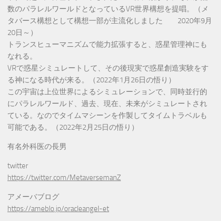
数のパラレルワールドとなっているVR世界構想を提唱。（メ
タバース構想として構想一部が主流化しました 2020年9月
20日～）
トランスヒューマニズムで能力拡張すると、惑星管理神にも
なれる。
VRで惑星シミュレートして、その後現実で惑星創造実験をす
る神になる時代が来る。（2022年1月26日の悟り）
この宇宙は上位世界によるシミュレーションで、同時並行的
にパラレルワールド、過去、現在、未来がシミュレートされ
ている。なのでタイムマシーンを作製してタイムトラベルも
可能である。（2022年2月25日の悟り）
有名外科医の長男
twitter
https://twitter.com/MetaversemanZ
アメーバブログ
https://ameblo.jp/oracleangel-et