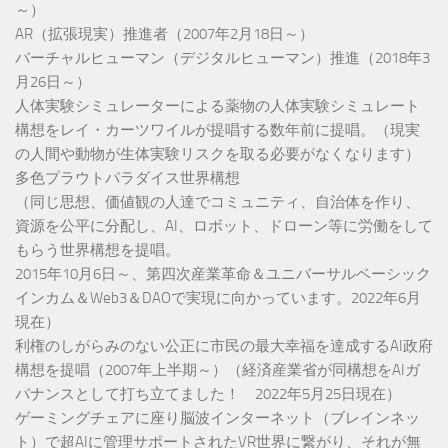
～）
AR（拡張現実）推進者（2007年2月18日～）
バーチャルヒューマン（デジタルヒューマン）推進（2018年3
月26日～）
人体実験シミュレーターによる薬物の人体実験シミュレート
構想をレイ・カーツワイルが提唱する数年前に提唱。（現実
の人間や動物が生体実験リスクを取る必要がなくなります）
多色プラウトパラダイス世界構想
（同じ思想、価値観の人達でコミュニティ、自治体を作り、
資源を公平に分配し、AI、ロボット、ドローン等に労働をして
もらう世界構想を提唱。
2015年10月6日～、第四次産業革命＆ユニバーサルベーシック
インカム＆Web3＆DAOで実現に向かっています。2022年6月
現在）
利権のしがらみのない公正に市民の最大幸福を達成するAI政府
構想を提唱（2007年上半期～）（経済産業省が同構想をAIガ
バナンスとして打ち立てました！ 2022年5月25日現在）
ゲーミングチェアに座り脳波インターネット（ブレインネッ
ト）で超AIに管理サポートされたVR世界に繋がり、それが無