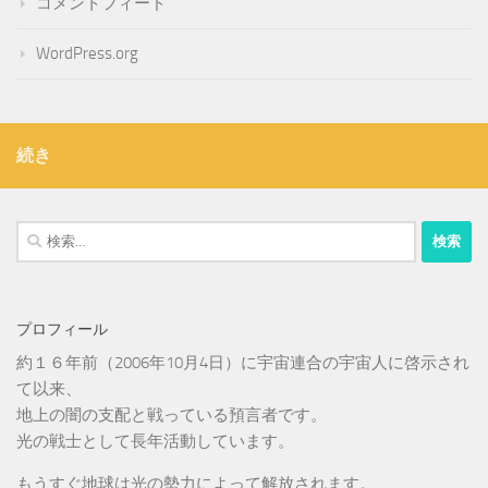
コメントフィード
WordPress.org
続き
検
索:
プロフィール
約１６年前（2006年10月4日）に宇宙連合の宇宙人に啓示され
て以来、
地上の闇の支配と戦っている預言者です。
光の戦士として長年活動しています。
もうすぐ地球は光の勢力によって解放されます。