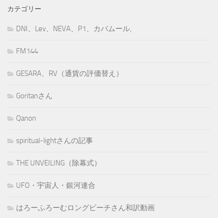
カテゴリー
DNI、Lev、NEVA、P1、カバムール,
FM144
GESARA、RV（通貨の評価替え）
Goritanさん
Qanon
spiritual-lightさんの記事
THE UNVEILING（除幕式）
UFO・宇宙人・銀河連合
はろーふろーむロングビーチさん和訳動画