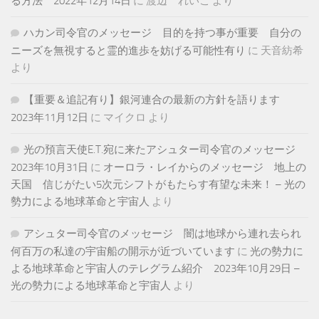
る方法 2022年12月14日
に
渡辺 れいこ
より
ハカン司令官のメッセージ 目的を持つ事が重要 自分の
ニーズを無視すると霊的進歩を妨げる可能性有り
に
天音紡希
より
【重要＆追記有り】銀河連合の最新の方針を語ります
2023年11月12日
に
マイクロ
より
光の預言天使E.T.宛に来たアシュター司令官のメッセージ
2023年10月31日
に
オーロラ・レイからのメッセージ 地上の
天国 信じがたい5次元シフトがもたらす有望な未来！ – 光の
勢力による地球革命と宇宙人
より
アシュター司令官のメッセージ 闇は地球から連れ去られ
何百万の私達の宇宙船の開示が近づいています
に
光の勢力に
よる地球革命と宇宙人のテレグラム紹介 2023年10月29日 –
光の勢力による地球革命と宇宙人
より