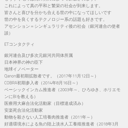
これによって真の平和と繁栄の社会が到来します。
皆さんと喜びを分かち合える世の中になってほしいです
世の中を良くするテクノロジー系の話題も好きです。
アセンション＝シンギュラリティ後の社会（銀河連合の使者
談）
ETコンタクティ
銀河連合及び多次元銀河共同体所属
日本神界の神の臣下
地球イノベーター
Qanon最初期拡散者です。（2017年11月12日～）
COBRA初期参入者（2014年8月16日～）
ベーシックインカム推進者（2003年～、ひろゆき、ホリエモ
ンにBIを教える）
医療用大麻合法化活動家（目標達成済み）
安楽死合法化活動家
動物を殺さない人工培養肉推進者（2011年～）
好適環境水による魚の陸上淡水人工養殖推進者（2018年3月