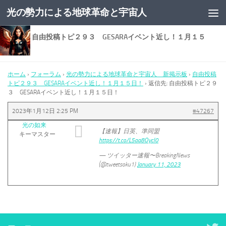
光の勢力による地球革命と宇宙人
コンテンツへスキップ
返信先: 自由投稿トピ２９３ GESARAイベント近し！１月１５
日！
ホーム
›
フォーラム
›
光の勢力による地球革命と宇宙人 新掲示板
›
自由投稿
トピ２９３ GESARAイベント近し！１月１５日！
›
返信先: 自由投稿トピ２９
３ GESARAイベント近し！１月１５日！
2023年1月12日 2:25 PM
#47267
光の如来
【速報】日英、準同盟
キーマスター
https://t.co/L5aq8OycI0
— ツイッター速報〜BreakingNews
(@tweetsoku1)
January 11, 2023