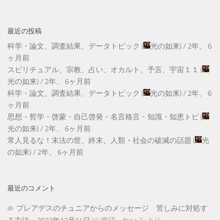
最近の投稿
科学・論文、調査結果、データトピック
(
光の如来
) /
2年、 6
ヶ月前
スピリチュアル、宗教、占い、オカルト、予言、宇宙１１
(
光の如来
) /
2年、 6ヶ月前
科学・論文、調査結果、データトピック
(
光の如来
) /
2年、 6
ヶ月前
思想・哲学・啓蒙・自己啓発・名言格言・知識・知恵トピ
(
光の如来
) /
2年、 6ヶ月前
常人見るな！末法の世、終末、人類・社会の破滅の話題
(
光
の如来
) /
2年、 6ヶ月前
最近のコメント
プレアデスのチュニアからのメッセージ 苦しみに対処す