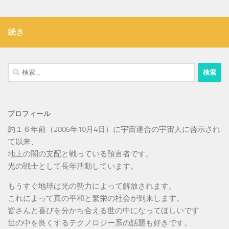
続き
検
索:
プロフィール
約１６年前（2006年10月4日）に宇宙連合の宇宙人に啓示され
て以来、
地上の闇の支配と戦っている預言者です。
光の戦士として長年活動しています。
もうすぐ地球は光の勢力によって解放されます。
これによって真の平和と繁栄の社会が到来します。
皆さんと喜びを分かち合える世の中になってほしいです
世の中を良くするテクノロジー系の話題も好きです。