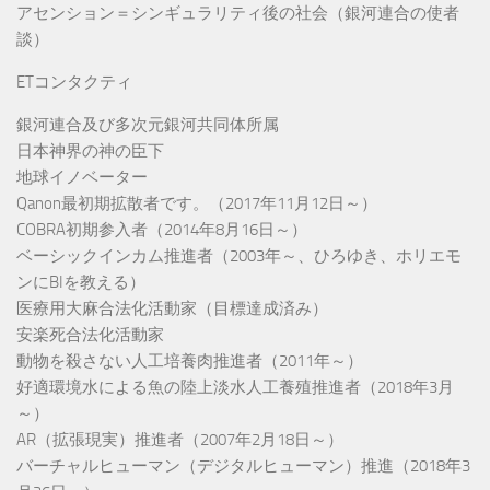
アセンション＝シンギュラリティ後の社会（銀河連合の使者
談）
ETコンタクティ
銀河連合及び多次元銀河共同体所属
日本神界の神の臣下
地球イノベーター
Qanon最初期拡散者です。（2017年11月12日～）
COBRA初期参入者（2014年8月16日～）
ベーシックインカム推進者（2003年～、ひろゆき、ホリエモ
ンにBIを教える）
医療用大麻合法化活動家（目標達成済み）
安楽死合法化活動家
動物を殺さない人工培養肉推進者（2011年～）
好適環境水による魚の陸上淡水人工養殖推進者（2018年3月
～）
AR（拡張現実）推進者（2007年2月18日～）
バーチャルヒューマン（デジタルヒューマン）推進（2018年3