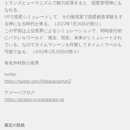
トランスヒューマニズムで能力拡張すると、惑星管理神にも
なれる。
VRで惑星シミュレートして、その後現実で惑星創造実験をす
る神になる時代が来る。（2022年1月26日の悟り）
この宇宙は上位世界によるシミュレーションで、同時並行的
にパラレルワールド、過去、現在、未来がシミュレートされ
ている。なのでタイムマシーンを作製してタイムトラベルも
可能である。（2022年2月25日の悟り）
有名外科医の長男
twitter
https://twitter.com/MetaversemanZ
アメーバブログ
https://ameblo.jp/oracleangel-et
最近の投稿