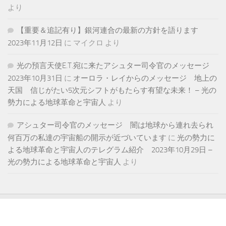
より
【重要＆追記有り】銀河連合の最新の方針を語ります
2023年11月12日
に
マイクロ
より
光の預言天使E.T.宛に来たアシュター司令官のメッセージ
2023年10月31日
に
オーロラ・レイからのメッセージ 地上の
天国 信じがたい5次元シフトがもたらす有望な未来！ – 光の
勢力による地球革命と宇宙人
より
アシュター司令官のメッセージ 闇は地球から連れ去られ
何百万の私達の宇宙船の開示が近づいています
に
光の勢力に
よる地球革命と宇宙人のテレグラム紹介 2023年10月29日 –
光の勢力による地球革命と宇宙人
より