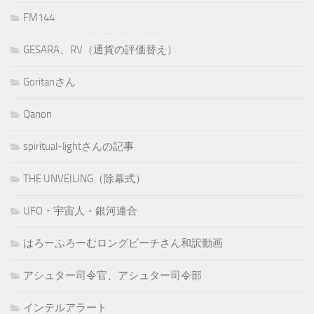
FM144
GESARA、RV（通貨の評価替え）
Goritanさん
Qanon
spiritual-lightさんの記事
THE UNVEILING（除幕式）
UFO・宇宙人・銀河連合
はろーふろーむロングビーチさん和訳動画
アシュター司令官、アシュター司令部
インテルアラート