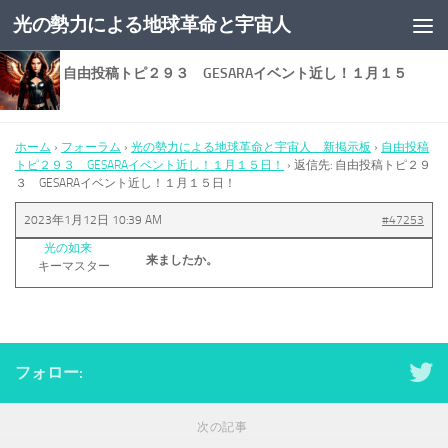
光の勢力による地球革命と宇宙人
コンテンツへスキップ
返信先: 自由投稿トピ２９３ GESARAイベント近し！１月１５
日！
ホーム
›
フォーラム
›
光の勢力による地球革命と宇宙人 新掲示板
›
自由投稿
トピ２９３ GESARAイベント近し！１月１５日！
›
返信先: 自由投稿トピ２９
３ GESARAイベント近し！１月１５日！
2023年1月12日 10:39 AM
#47253
光の如来
来ましたか。
キーマスター
フォロー:
次の記事