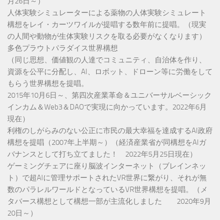
月26日～）
人体実験シミュレーターによる薬物の人体実験シミュレート
構想をレイ・カーツワイルが提唱する数年前に提唱。（現実
の人間や動物が生体実験リスクを取る必要がなくなります）
多色プラウトパラダイス世界構想
（同じ思想、価値観の人達でコミュニティ、自治体を作り、
資源を公平に分配し、AI、ロボット、ドローン等に労働をして
もらう世界構想を提唱。
2015年10月6日～、第四次産業革命＆ユニバーサルベーシック
インカム＆Web3＆DAOで実現に向かっています。2022年6月
現在）
利権のしがらみのない公正に市民の最大幸福を達成するAI政府
構想を提唱（2007年上半期～）（経済産業省が同構想をAIガ
バナンスとして打ち立てました！ 2022年5月25日現在）
ゲーミングチェアに座り脳波インターネット（ブレインネッ
ト）で超AIに管理サポートされたVR世界に繋がり、それが無
数のパラレルワールドとなっているVR世界構想を提唱。（メ
タバース構想として構想一部が主流化しました 2020年9月
20日～）