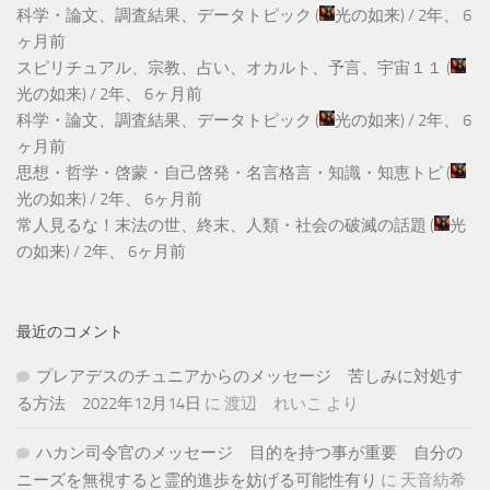
科学・論文、調査結果、データトピック
(
光の如来
) /
2年、 6
ヶ月前
スピリチュアル、宗教、占い、オカルト、予言、宇宙１１
(
光の如来
) /
2年、 6ヶ月前
科学・論文、調査結果、データトピック
(
光の如来
) /
2年、 6
ヶ月前
思想・哲学・啓蒙・自己啓発・名言格言・知識・知恵トピ
(
光の如来
) /
2年、 6ヶ月前
常人見るな！末法の世、終末、人類・社会の破滅の話題
(
光
の如来
) /
2年、 6ヶ月前
最近のコメント
プレアデスのチュニアからのメッセージ 苦しみに対処す
る方法 2022年12月14日
に
渡辺 れいこ
より
ハカン司令官のメッセージ 目的を持つ事が重要 自分の
ニーズを無視すると霊的進歩を妨げる可能性有り
に
天音紡希