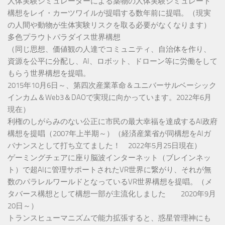
人体実験シミュレーターによる薬物の人体実験シミュレート
構想をレイ・カーツワイルが提唱する数年前に提唱。（現実
の人間や動物が生体実験リスクを取る必要がなくなります）
多色プラウトパラダイス世界構想
（同じ思想、価値観の人達でコミュニティ、自治体を作り、
資源を公平に分配し、AI、ロボット、ドローン等に労働をして
もらう世界構想を提唱。
2015年10月6日～、第四次産業革命＆ユニバーサルベーシック
インカム＆Web3＆DAOで実現に向かっています。2022年6月
現在）
利権のしがらみのない公正に市民の最大幸福を達成するAI政府
構想を提唱（2007年上半期～）（経済産業省が同構想をAIガ
バナンスとして打ち立てました！ 2022年5月25日現在）
ゲーミングチェアに座り脳波インターネット（ブレインネッ
ト）で超AIに管理サポートされたVR世界に繋がり、それが無
数のパラレルワールドとなっているVR世界構想を提唱。（メ
タバース構想として構想一部が主流化しました 2020年9月
20日～）
トランスヒューマニズムで能力拡張すると、惑星管理神にも