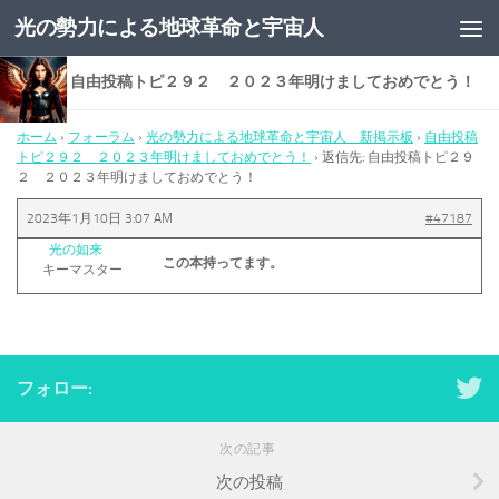
光の勢力による地球革命と宇宙人
コンテンツへスキップ
返信先: 自由投稿トピ２９２ ２０２３年明けましておめでとう！
ホーム
›
フォーラム
›
光の勢力による地球革命と宇宙人 新掲示板
›
自由投稿
トピ２９２ ２０２３年明けましておめでとう！
›
返信先: 自由投稿トピ２９
２ ２０２３年明けましておめでとう！
2023年1月10日 3:07 AM
#47187
光の如来
この本持ってます。
キーマスター
フォロー:
次の記事
次の投稿