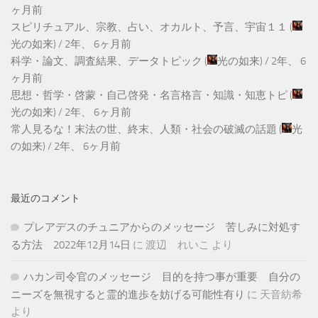
ヶ月前
スピリチュアル、宗教、占い、オカルト、予言、宇宙１１
(
光の如来
) /
2年、 6ヶ月前
科学・論文、調査結果、データトピック
(
光の如来
) /
2年、 6
ヶ月前
思想・哲学・啓蒙・自己啓発・名言格言・知識・知恵トピ
(
光の如来
) /
2年、 6ヶ月前
常人見るな！末法の世、終末、人類・社会の破滅の話題
(
光
の如来
) /
2年、 6ヶ月前
最近のコメント
プレアデスのチュニアからのメッセージ 苦しみに対処す
る方法 2022年12月14日
に
渡辺 れいこ
より
ハカン司令官のメッセージ 目的を持つ事が重要 自分の
ニーズを無視すると霊的進歩を妨げる可能性有り
に
天音紡希
より