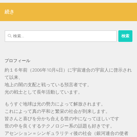
続き
検
索:
プロフィール
約１６年前（2006年10月4日）に宇宙連合の宇宙人に啓示され
て以来、
地上の闇の支配と戦っている預言者です。
光の戦士として長年活動しています。
もうすぐ地球は光の勢力によって解放されます。
これによって真の平和と繁栄の社会が到来します。
皆さんと喜びを分かち合える世の中になってほしいです
世の中を良くするテクノロジー系の話題も好きです。
アセンション＝シンギュラリティ後の社会（銀河連合の使者