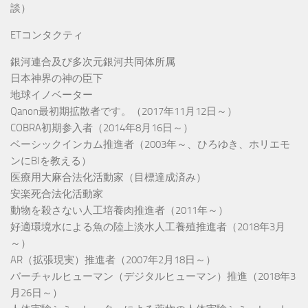
談）
ETコンタクティ
銀河連合及び多次元銀河共同体所属
日本神界の神の臣下
地球イノベーター
Qanon最初期拡散者です。（2017年11月12日～）
COBRA初期参入者（2014年8月16日～）
ベーシックインカム推進者（2003年～、ひろゆき、ホリエモ
ンにBIを教える）
医療用大麻合法化活動家（目標達成済み）
安楽死合法化活動家
動物を殺さない人工培養肉推進者（2011年～）
好適環境水による魚の陸上淡水人工養殖推進者（2018年3月
～）
AR（拡張現実）推進者（2007年2月18日～）
バーチャルヒューマン（デジタルヒューマン）推進（2018年3
月26日～）