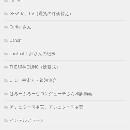
FM144
GESARA、RV（通貨の評価替え）
Goritanさん
Qanon
spiritual-lightさんの記事
THE UNVEILING（除幕式）
UFO・宇宙人・銀河連合
はろーふろーむロングビーチさん和訳動画
アシュター司令官、アシュター司令部
インテルアラート