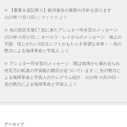
【重要＆追記有り】銀河連合の最新の方針を語ります
2023年11月12日
に
マイクロ
より
光の預言天使E.T.宛に来たアシュター司令官のメッセージ
2023年10月31日
に
オーロラ・レイからのメッセージ 地上の
天国 信じがたい5次元シフトがもたらす有望な未来！ – 光の
勢力による地球革命と宇宙人
より
アシュター司令官のメッセージ 闇は地球から連れ去られ
何百万の私達の宇宙船の開示が近づいています
に
光の勢力に
よる地球革命と宇宙人のテレグラム紹介 2023年10月29日 –
光の勢力による地球革命と宇宙人
より
アーカイブ