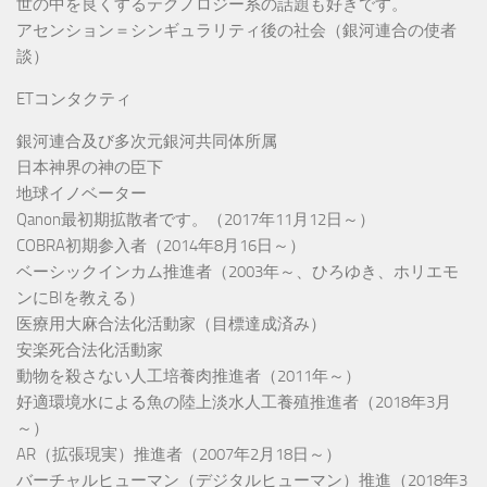
世の中を良くするテクノロジー系の話題も好きです。
アセンション＝シンギュラリティ後の社会（銀河連合の使者
談）
ETコンタクティ
銀河連合及び多次元銀河共同体所属
日本神界の神の臣下
地球イノベーター
Qanon最初期拡散者です。（2017年11月12日～）
COBRA初期参入者（2014年8月16日～）
ベーシックインカム推進者（2003年～、ひろゆき、ホリエモ
ンにBIを教える）
医療用大麻合法化活動家（目標達成済み）
安楽死合法化活動家
動物を殺さない人工培養肉推進者（2011年～）
好適環境水による魚の陸上淡水人工養殖推進者（2018年3月
～）
AR（拡張現実）推進者（2007年2月18日～）
バーチャルヒューマン（デジタルヒューマン）推進（2018年3