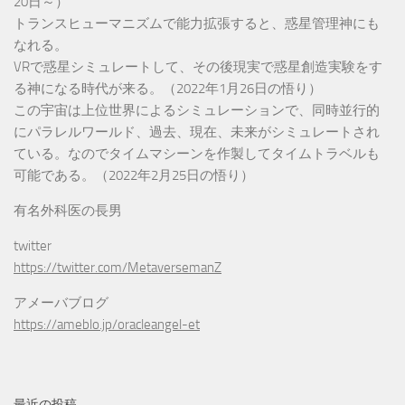
20日～）
トランスヒューマニズムで能力拡張すると、惑星管理神にも
なれる。
VRで惑星シミュレートして、その後現実で惑星創造実験をす
る神になる時代が来る。（2022年1月26日の悟り）
この宇宙は上位世界によるシミュレーションで、同時並行的
にパラレルワールド、過去、現在、未来がシミュレートされ
ている。なのでタイムマシーンを作製してタイムトラベルも
可能である。（2022年2月25日の悟り）
有名外科医の長男
twitter
https://twitter.com/MetaversemanZ
アメーバブログ
https://ameblo.jp/oracleangel-et
最近の投稿