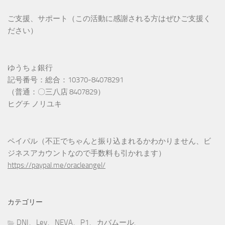
ご支援、サポート（この活動に感謝される方はぜひご支援く
ださい）
ゆうちょ銀行
記号番号：総合：10370-84078291
（普通：〇三八店 8407829）
ヒグチ ノリユキ
ペイパル（不正でちゃんと振り込まれるかわかりません、ビ
ジネスアカウントなので手数料も引かれます）
https://paypal.me/oracleangel/
カテゴリー
DNI、Lev、NEVA、P1、カバムール,