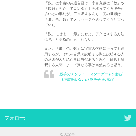
「数」は宇宙の共通言語で、宇宙意識は「数」や
「図形」を介してコンタクトを取ってくる場合が
多いとの事だが、三木野吉さんも、光の世界は
「形、色、数」でメッセージを送ってくると言っ
ていた。
「数」にせよ、「形」にせよ、アクセスする方法
は色々とあるのかもしれない。
また、「形、色、数」は宇宙の何処に行っても通
用するが、それを言葉で説明する際に説明する人
の意図が入り込む事は当然あると思う。解釈も解
釈する人間によって異なる事は当然あると思う。
数字のメソッド ―スターゲートの解説―
【増補改訂版】(辻麻里子 著) 読了
フォロー:
次の記事