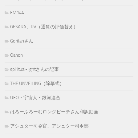
FM144
GESARA、RV（通貨の評価替え）
Goritanさん
Qanon
spiritual-lightさんの記事
THE UNVEILING（除幕式）
UFO・宇宙人・銀河連合
はろーふろーむロングビーチさん和訳動画
アシュター司令官、アシュター司令部