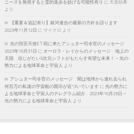
ニーズを無視すると霊的進歩を妨げる可能性有り
に
天音紡希
より
【重要＆追記有り】銀河連合の最新の方針を語ります
2023年11月12日
に
マイクロ
より
光の預言天使E.T.宛に来たアシュター司令官のメッセージ
2023年10月31日
に
オーロラ・レイからのメッセージ 地上の
天国 信じがたい5次元シフトがもたらす有望な未来！ – 光の
勢力による地球革命と宇宙人
より
アシュター司令官のメッセージ 闇は地球から連れ去られ
何百万の私達の宇宙船の開示が近づいています
に
光の勢力に
よる地球革命と宇宙人のテレグラム紹介 2023年10月29日 –
光の勢力による地球革命と宇宙人
より