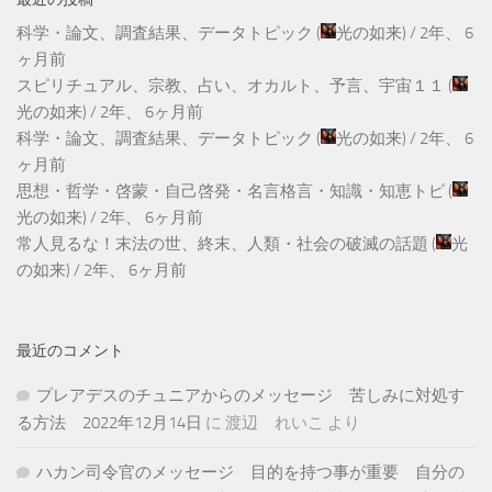
科学・論文、調査結果、データトピック
(
光の如来
) /
2年、 6
ヶ月前
スピリチュアル、宗教、占い、オカルト、予言、宇宙１１
(
光の如来
) /
2年、 6ヶ月前
科学・論文、調査結果、データトピック
(
光の如来
) /
2年、 6
ヶ月前
思想・哲学・啓蒙・自己啓発・名言格言・知識・知恵トピ
(
光の如来
) /
2年、 6ヶ月前
常人見るな！末法の世、終末、人類・社会の破滅の話題
(
光
の如来
) /
2年、 6ヶ月前
最近のコメント
プレアデスのチュニアからのメッセージ 苦しみに対処す
る方法 2022年12月14日
に
渡辺 れいこ
より
ハカン司令官のメッセージ 目的を持つ事が重要 自分の