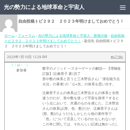
光の勢力による地球革命と宇宙人
コンテンツへスキップ
返信先: 自由投稿トピ２９２ ２０２３年明けましておめでとう！
ホーム
›
フォーラム
›
光の勢力による地球革命と宇宙人 新掲示板
›
自由投稿
トピ２９２ ２０２３年明けましておめでとう！
›
返信先: 自由投稿トピ２９
２ ２０２３年明けましておめでとう！
2023年1月10日 12:29 AM
#47184
(´・ω・｀)
数字のメソッド ―スターゲートの解説― 【増補改
参加者
訂版】(辻麻里子 著) 読了
形や数の体系と言うと三木野吉さん(「潜在能力点
火法」の著者) の「心=光」の体系を思い出す。
辻麻里子さんの体系は三木野吉さんの体系と全然
違うのだが、形や数を使って宇宙を探求？すると
いう点において、共通のものを感じた。三木野吉
さんの体系は{形、色、数}だが、辻麻里子さんは
{形、数}のようだ(もしかしたら他の著作等で
「色」について言及しているのかもしれないが、
この本に関しては、それらしい記述は無かった)。