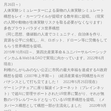
月26日～）
人体実験シミュレーターによる薬物の人体実験シミュレート
構想をレイ・カーツワイルが提唱する数年前に提唱。（現実
の人間や動物が生体実験リスクを取る必要がなくなります）
多色プラウトパラダイス世界構想
（同じ思想、価値観の人達でコミュニティ、自治体を作り、
資源を公平に分配し、AI、ロボット、ドローン等に労働をして
もらう世界構想を提唱。
2015年10月6日～、第四次産業革命＆ユニバーサルベーシック
インカム＆Web3＆DAOで実現に向かっています。2022年6月
現在）
利権のしがらみのない公正に市民の最大幸福を達成するAI政府
構想を提唱（2007年上半期～）（経済産業省が同構想をAIガ
バナンスとして打ち立てました！ 2022年5月25日現在）
ゲーミングチェアに座り脳波インターネット（ブレインネッ
ト）で超AIに管理サポートされたVR世界に繋がり、それが無
数のパラレルワールドとなっているVR世界構想を提唱。（メ
タバース構想として構想一部が主流化しました 2020年9月